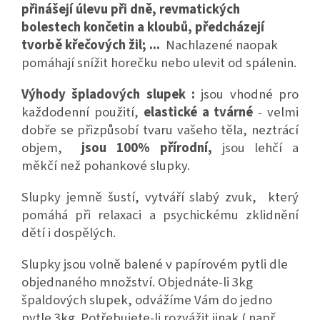
přinášejí úlevu při dně, revmatických
bolestech končetin a kloubů, předcházejí
tvorbě křečových žil; ...
Nachlazené naopak
pomáhají snížit horečku nebo ulevit od spálenin.
Výhody špladových slupek :
jsou vhodné pro
každodenní použití,
elastické a tvárné
- velmi
dobře se přizpůsobí tvaru vašeho těla, neztrácí
objem,
jsou 100% přírodní,
jsou lehčí a
měkčí než pohankové slupky.
Slupky jemně šustí, vytváří slabý zvuk, který
pomáhá při relaxaci a psychickému zklidnění
dětí i dospělých.
Slupky jsou volně balené v papírovém pytli dle
objednaného množství. Objednáte-li 3kg
špaldových slupek, odvážíme Vám do jedno
pytle 3kg. Potřebujete-li rozvážit jinak ( např.