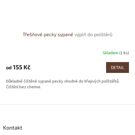
Třešňové pecky sypané
výplň do polštárů
Skladem
(1 ks)
Průměrné
hodnocení
produktu
155 Kč
od
DETAIL
je
4,2
Důkladně čištěné sypané pecky vhodné do hřejivých polštářků.
z
Čištění bez chemie.
5
hvězdiček.
Z
á
p
a
Kontakt
t