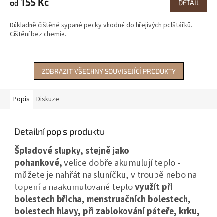
155 Kč
od
DETAIL
je
4,2
Důkladně čištěné sypané pecky vhodné do hřejivých polštářků.
z
Čištění bez chemie.
5
hvězdiček.
ZOBRAZIT VŠECHNY SOUVISEJÍCÍ PRODUKTY
Popis
Diskuze
Detailní popis produktu
Špladové slupky, stejně jako
pohankové,
velice dobře akumulují teplo -
můžete je nahřát na sluníčku, v troubě nebo na
topení a naakumulované teplo
využít při
bolestech břicha, menstruačních bolestech,
bolestech hlavy, při zablokování páteře, krku,