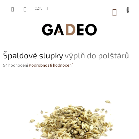
Přejít
na
CZK
NÁKUP
obsah
KOŠÍK
Špaldové slupky
výplň do polštárů
Průměrné
54 hodnocení
Podrobnosti hodnocení
hodnocení
produktu
je
4,1
z
5
hvězdiček.