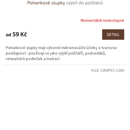
Pohankové slupky
výplň do polštárů
Momentálně nedostupné
Průměrné
hodnocení
produktu
59 Kč
od
DETAIL
je
4,0
Pohankové slupky mají výborné mikromasážní účinky a tvarovou
z
poddajnost - používají se jako výplň polštářů, podsedáků,
5
relaxačních podložek a matrací.
hvězdiček.
Kód:
1000PEC-1000