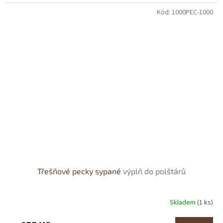
Kód:
1000PEC-1000
Třešňové pecky sypané
výplň do polštárů
Skladem
(1 ks)
Průměrné
hodnocení
produktu