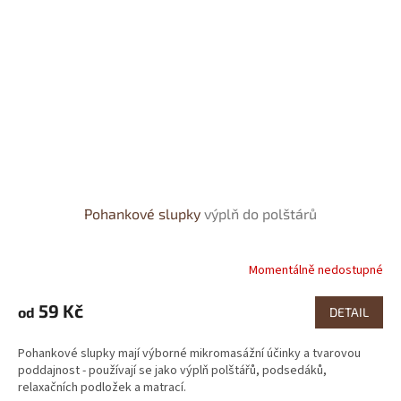
Pohankové slupky
výplň do polštárů
Momentálně nedostupné
Průměrné
hodnocení
produktu
59 Kč
od
DETAIL
je
4,0
Pohankové slupky mají výborné mikromasážní účinky a tvarovou
z
poddajnost - používají se jako výplň polštářů, podsedáků,
5
relaxačních podložek a matrací.
hvězdiček.