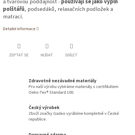
a tvarovou poddajnost -
používají se jako výplň
polštářů
, podsedáků, relaxačních podložek a
matrací.
Detailní informace
ZEPTAT SE
HLÍDAT
SDÍLET
Zdravotně nezávadné materiály
Pro naší výrobu vybíráme materiály s certifikátem
Oeko-Tex® Standard 100.
Český výrobek
Zboží značky Gadeo vyrábíme kompletně v České
republice.
Dopravné zdarma