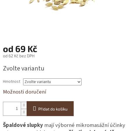
od
69 Kč
od
62 Kč
bez DPH
Měrná
Zvolte variantu
cena:
Hmotnost
Možnosti doručení
Přidat do košíku
Špaldové slupky
mají výborné mikromasážní účinky