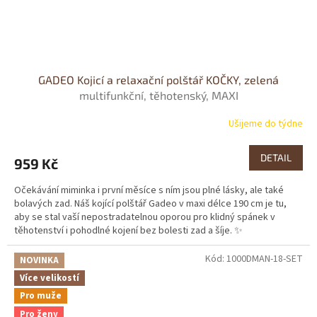
GADEO Kojicí a relaxační polštář KOČKY, zelená
multifunkční, těhotenský, MAXI
Ušijeme do týdne
DETAIL
959 Kč
Očekávání miminka i první měsíce s ním jsou plné lásky, ale také
bolavých zad. Náš kojící polštář Gadeo v maxi délce 190 cm je tu,
aby se stal vaší nepostradatelnou oporou pro klidný spánek v
těhotenství i pohodlné kojení bez bolesti zad a šíje. ✨
Kód:
1000DMAN-18-SET
NOVINKA
Více velikostí
Pro muže
Pro ženy