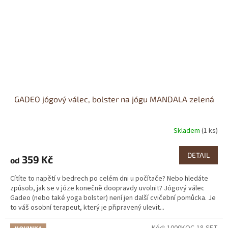
GADEO jógový válec, bolster na jógu MANDALA zelená
Skladem
(1 ks)
Průměrné
hodnocení
produktu
DETAIL
359 Kč
od
je
3,6
Cítíte to napětí v bedrech po celém dni u počítače? Nebo hledáte
z
způsob, jak se v józe konečně doopravdy uvolnit? Jógový válec
5
Gadeo (nebo také yoga bolster) není jen další cvičební pomůcka. Je
hvězdiček.
to váš osobní terapeut, který je připravený ulevit...
Kód:
1000KOC-18-SET