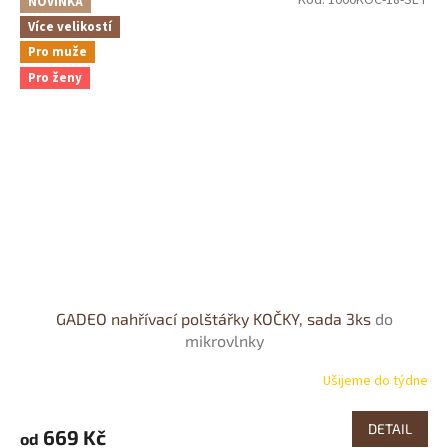
NOVINKA
Více velikostí
Pro muže
Pro ženy
GADEO nahřívací polštářky KOČKY, sada 3ks
do
mikrovlnky
Ušijeme do týdne
DETAIL
669 Kč
od