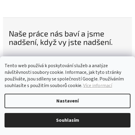
Naše práce nás baví a jsme
nadšení, když vy jste nadšení.
Tento web používá k poskytování služeb a analýze
návštěvnosti soubory cookie. Informace, jak tyto stránky
Poslední komentáře
používáte, jsou sdíleny se společností Google. Používáním
souhlasíte s použitím souborů cookie.
Více informací
GADEO jógový válec, bolster na jógu CHMÝŘÍ, bordó
L
Nastavení
Lada
|
30.11.2023
|
válec na jógu
Zakoupila jsem válec na jógu za účelem polohování
Souhlasím
seniora. Tento výrobek mohu jen doporučit - kvalitní
zpracování, válec je dostatečně těžký, zajistí tělo v
potřebné poloze, ale zároveň se lehce přizpůsobí