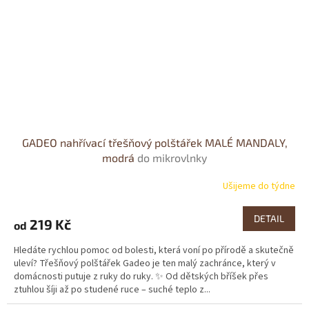
GADEO nahřívací třešňový polštářek MALÉ MANDALY,
modrá
do mikrovlnky
Ušijeme do týdne
Průměrné
hodnocení
produktu
DETAIL
219 Kč
od
je
3,0
Hledáte rychlou pomoc od bolesti, která voní po přírodě a skutečně
z
uleví? Třešňový polštářek Gadeo je ten malý zachránce, který v
5
domácnosti putuje z ruky do ruky. ✨ Od dětských bříšek přes
hvězdiček.
ztuhlou šíji až po studené ruce – suché teplo z...