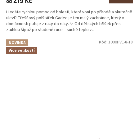
219 Kč
od
Hledáte rychlou pomoc od bolesti, která voní po přírodě a skutečně
uleví? Třešňový polštářek Gadeo je ten malý zachránce, který v
domácnosti putuje z ruky do ruky. ✨ Od dětských bříšek přes
ztuhlou šíji až po studené ruce – suché teplo z...
Kód:
1000HVE-8-18
NOVINKA
Více velikostí