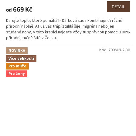
DETAIL
669 Kč
od
Darujte teplo, které pomáhá✨ Dárková sada kombinuje tři různé
přírodní náplně. Ať už vás trápí ztuhlá šíje, migréna nebo jen
studené nohy, v této krabici najdete vždy tu správnou pomoc. 100%
přírodní, ručně šité v Česku.
Kód:
700MIN-2-30
NOVINKA
Více velikostí
Pro muže
Pro ženy