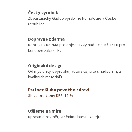
í
Český výrobek
,
Zboží značky Gadeo vyrábíme kompletně v České
k
republice.
d
y
Dopravné zdarma
Doprava ZDARMA pro objednávky nad 1500 Kč. Platí pro
ž
koncové zákazníky.
v
y
Originální design
j
Od myšlenky k výrobku, autorské, šité s nadšením, z
kvalitních materiálů.
s
t
Partner Klubu pevného zdraví
e
Sleva pro členy KPZ: 15 %
n
Ušijeme na míru
a
Upravíme rozměr, změníme barvu. Volejte.
d
š