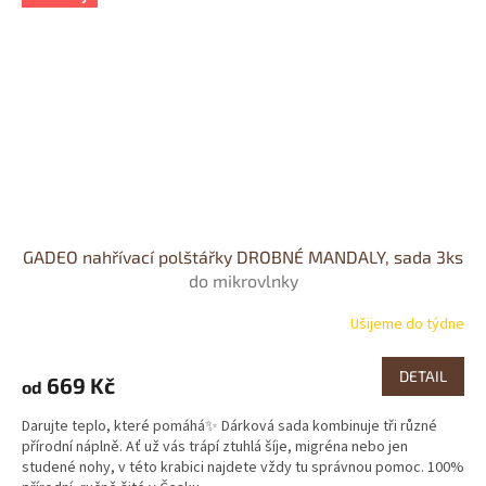
GADEO nahřívací polštářky DROBNÉ MANDALY, sada 3ks
do mikrovlnky
Ušijeme do týdne
DETAIL
669 Kč
od
Darujte teplo, které pomáhá✨ Dárková sada kombinuje tři různé
přírodní náplně. Ať už vás trápí ztuhlá šíje, migréna nebo jen
studené nohy, v této krabici najdete vždy tu správnou pomoc. 100%