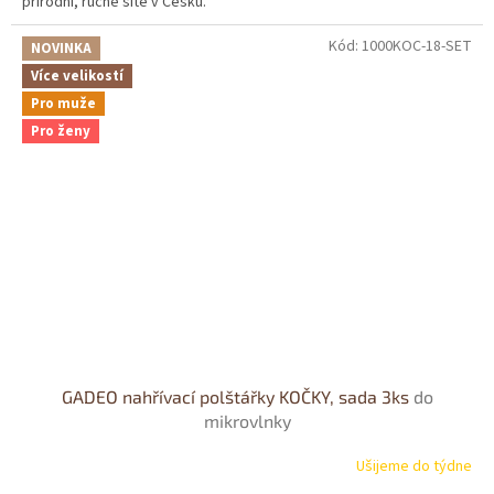
přírodní, ručně šité v Česku.
Kód:
1000KOC-18-SET
NOVINKA
Více velikostí
Pro muže
Pro ženy
GADEO nahřívací polštářky KOČKY, sada 3ks
do
mikrovlnky
Ušijeme do týdne