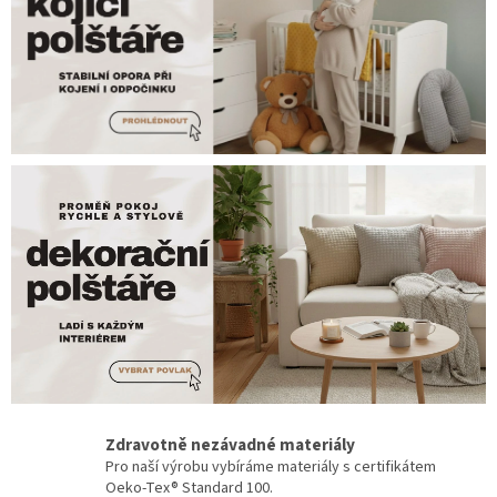
s
b
a
v
í
a
j
s
m
e
n
a
d
š
Zdravotně nezávadné materiály
e
Pro naší výrobu vybíráme materiály s certifikátem
n
Oeko-Tex® Standard 100.