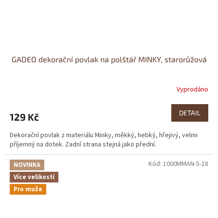
GADEO dekorační povlak na polštář MINKY, starorůžová
Vyprodáno
DETAIL
129 Kč
Dekorační povlak z materiálu Minky, měkký, hebký, hřejivý, velmi
příjemný na dotek. Zadní strana stejná jako přední.
Kód:
1000MMAN-5-18
NOVINKA
Více velikostí
Pro muže