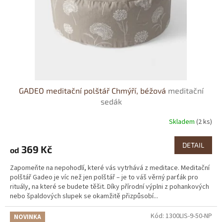
GADEO meditační polštář Chmýří, béžová
meditační
sedák
Skladem
(2 ks)
DETAIL
369 Kč
od
Zapomeňte na nepohodlí, které vás vytrhává z meditace. Meditační
polštář Gadeo je víc než jen polštář – je to váš věrný parťák pro
rituály, na které se budete těšit. Díky přírodní výplni z pohankových
nebo špaldových slupek se okamžitě přizpůsobí...
Kód:
1300LIS-9-50-NP
NOVINKA