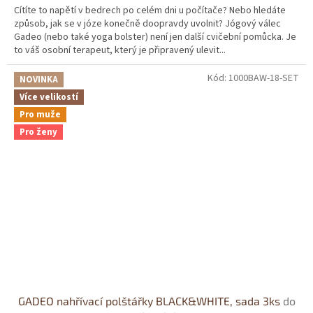
Cítíte to napětí v bedrech po celém dni u počítače? Nebo hledáte
způsob, jak se v józe konečně doopravdy uvolnit? Jógový válec
Gadeo (nebo také yoga bolster) není jen další cvičební pomůcka. Je
to váš osobní terapeut, který je připravený ulevit...
Kód:
1000BAW-18-SET
NOVINKA
Více velikostí
Pro muže
Pro ženy
GADEO nahřívací polštářky BLACK&WHITE, sada 3ks
do