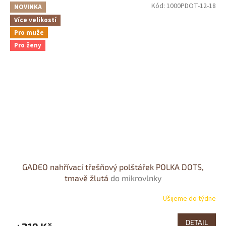
Kód:
1000PDOT-12-18
NOVINKA
Více velikostí
Pro muže
Pro ženy
GADEO nahřívací třešňový polštářek POLKA DOTS,
tmavě žlutá
do mikrovlnky
Ušijeme do týdne
DETAIL