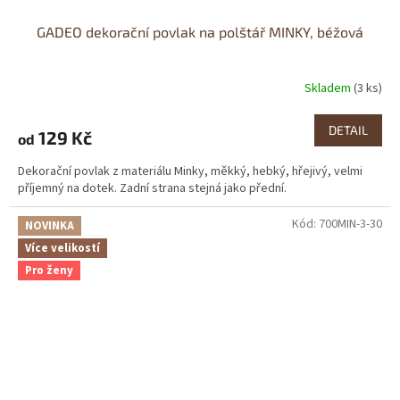
GADEO dekorační povlak na polštář MINKY, béžová
Skladem
(3 ks)
DETAIL
129 Kč
od
Dekorační povlak z materiálu Minky, měkký, hebký, hřejivý, velmi
příjemný na dotek. Zadní strana stejná jako přední.
Kód:
700MIN-3-30
NOVINKA
Více velikostí
Pro ženy