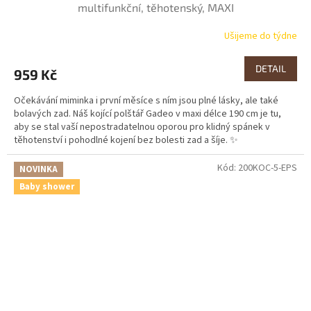
multifunkční, těhotenský, MAXI
Ušijeme do týdne
DETAIL
959 Kč
Očekávání miminka i první měsíce s ním jsou plné lásky, ale také
bolavých zad. Náš kojící polštář Gadeo v maxi délce 190 cm je tu,
aby se stal vaší nepostradatelnou oporou pro klidný spánek v
těhotenství i pohodlné kojení bez bolesti zad a šíje. ✨
Kód:
200KOC-5-EPS
NOVINKA
Baby shower