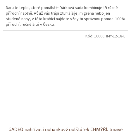
Darujte teplo, které pomáhá✨ Dárková sada kombinuje tři různé
přírodní náplně. Ať už vás trápí ztuhlá šíje, migréna nebo jen
studené nohy, v této krabici najdete vždy tu správnou pomoc. 100%
přírodní, ručně šité v Česku.
Kód:
1000CHMY-12-18-L
GADEO nahřívací pohankový polštářek CHMÝŘÍ, tmavě