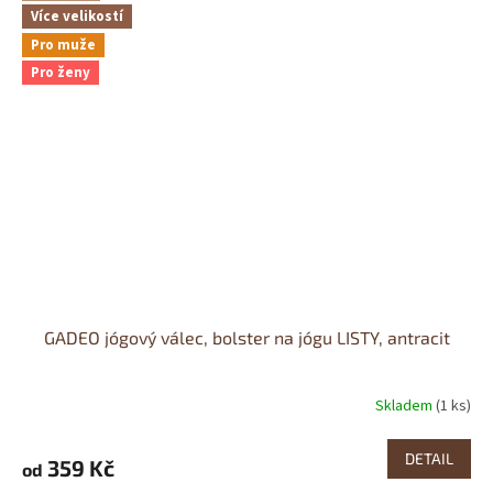
Více velikostí
Pro muže
Pro ženy
GADEO jógový válec, bolster na jógu LISTY, antracit
Skladem
(1 ks)
DETAIL
359 Kč
od