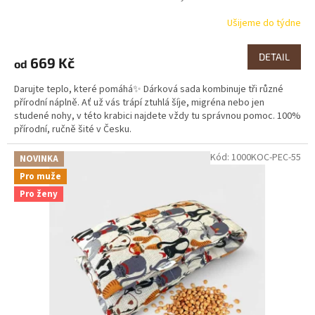
Ušijeme do týdne
DETAIL
669 Kč
od
Darujte teplo, které pomáhá✨ Dárková sada kombinuje tři různé
přírodní náplně. Ať už vás trápí ztuhlá šíje, migréna nebo jen
studené nohy, v této krabici najdete vždy tu správnou pomoc. 100%
přírodní, ručně šité v Česku.
Kód:
1000KOC-PEC-55
NOVINKA
Pro muže
Pro ženy