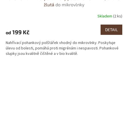
žlutá
do mikrovlnky
Skladem
(2 ks)
DETAIL
199 Kč
od
Nahřívací pohankový polštářek vhodný do mikrovlnky. Poskytuje
úlevu od bolesti, pomáhá proti migrénám i nespavosti. Pohankové
slupky jsou kvalitně čištěné a v bio kvalitě.