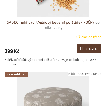
GADEO nahřívací třešňový bederní polštářek KOČKY
do
mikrovlnky
Ušijeme do týdne
Do košíku
399 Kč
Nahřívací třešňový bederní polštářek ulevuje od bolesti, je 100%
přírodní.
Kód:
1700CHMY-2-NP-33
Více velikostí