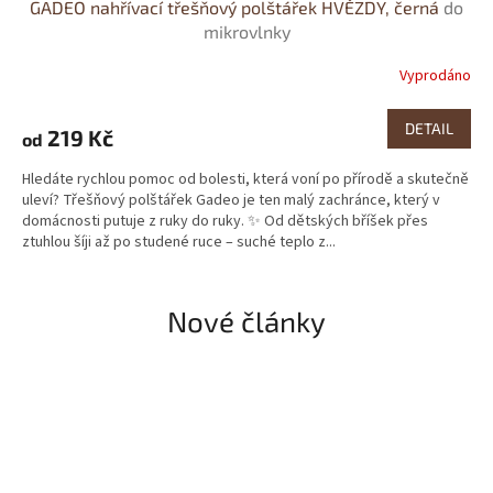
GADEO nahřívací třešňový polštářek HVĚZDY, černá
do
mikrovlnky
Vyprodáno
DETAIL
219 Kč
od
Hledáte rychlou pomoc od bolesti, která voní po přírodě a skutečně
uleví? Třešňový polštářek Gadeo je ten malý zachránce, který v
domácnosti putuje z ruky do ruky. ✨ Od dětských bříšek přes
ztuhlou šíji až po studené ruce – suché teplo z...
Nové články