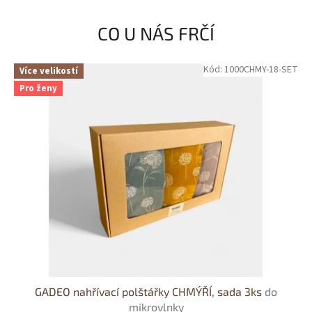
e
CO U NÁS FRČÍ
n
í
.
Kód:
1000CHMY-18-SET
Více velikostí
Pro ženy
GADEO nahřívací polštářky CHMÝŘÍ, sada 3ks
do
mikrovlnky