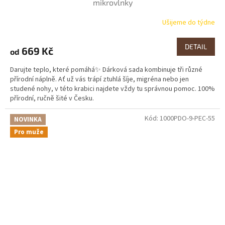
mikrovlnky
Ušijeme do týdne
DETAIL
669 Kč
od
Darujte teplo, které pomáhá✨ Dárková sada kombinuje tři různé
přírodní náplně. Ať už vás trápí ztuhlá šíje, migréna nebo jen
studené nohy, v této krabici najdete vždy tu správnou pomoc. 100%
přírodní, ručně šité v Česku.
Kód:
1000PDO-9-PEC-55
NOVINKA
Pro muže