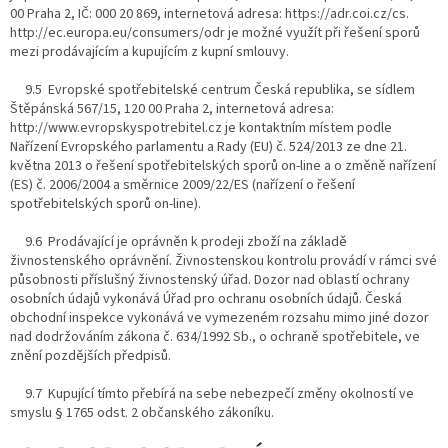
00 Praha 2, IČ: 000 20 869, internetová adresa: https://adr.coi.cz/cs.
http://ec.europa.eu/consumers/odr je možné využít při řešení sporů
mezi prodávajícím a kupujícím z kupní smlouvy.
9.5 Evropské spotřebitelské centrum Česká republika, se sídlem
Štěpánská 567/15, 120 00 Praha 2, internetová adresa:
http://www.evropskyspotrebitel.cz je kontaktním místem podle
Nařízení Evropského parlamentu a Rady (EU) č. 524/2013 ze dne 21.
května 2013 o řešení spotřebitelských sporů on-line a o změně nařízení
(ES) č. 2006/2004 a směrnice 2009/22/ES (nařízení o řešení
spotřebitelských sporů on-line).
9.6 Prodávající je oprávněn k prodeji zboží na základě
živnostenského oprávnění. Živnostenskou kontrolu provádí v rámci své
působnosti příslušný živnostenský úřad. Dozor nad oblastí ochrany
osobních údajů vykonává Úřad pro ochranu osobních údajů. Česká
obchodní inspekce vykonává ve vymezeném rozsahu mimo jiné dozor
nad dodržováním zákona č. 634/1992 Sb., o ochraně spotřebitele, ve
znění pozdějších předpisů.
9.7 Kupující tímto přebírá na sebe nebezpečí změny okolností ve
smyslu § 1765 odst. 2 občanského zákoníku.