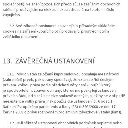
společnosti), ve znění pozdějších předpisů, se zasíláním obchodních
sdělení prodávajícím na elektronickou adresu či na telefonní číslo
kupujícího.
12.2 Své zákonné povinnosti související s případným ukládáním
cookies na zařízení kupujícího plní prodávající prostřednictvím
zvláštního dokumentu.
13. ZÁVĚREČNÁ USTANOVENÍ
13.1 Pokud vztah založený kupní smlouvou obsahuje mezinárodní
(zahraniční) prvek, pak strany sjednávají, že vztah se řídí českým
právem. Volbou práva podle předchozí věty není kupující, který
je spotřebitelem, zbaven ochrany, kterou mu poskytují ustanovení
právního řádu, od nichž se nelze smluvně odchýlit, a jež by se v případě
neexistence volby práva jinak použila dle ustanovení čl. 6 odst. 1
Nařízení Evropského parlamentu a Rady (ES) č. 593/2008 ze dne 17.
června 2008 o právu rozhodném pro smluvní závazkové vztahy (Řím I).
13.2 Je-li některé ustanovení obchodních podmínek neplatné nebo