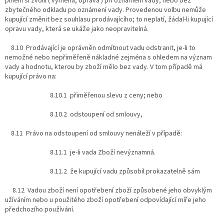
plnění si zvolil ( výměna, oprava ) při oznámení vady, nebo bez
zbytečného odkladu po oznámení vady. Provedenou volbu nemůže
kupující změnit bez souhlasu prodávajícího; to neplatí, žádal-li kupující
opravu vady, která se ukáže jako neopravitelná.
8.10 Prodávající je oprávněn odmítnout vadu odstranit, je-li to
nemožné nebo nepřiměřeně nákladné zejména s ohledem na význam
vady a hodnotu, kterou by zboží mělo bez vady. V tom případě má
kupující právo na:
8.10.1 přiměřenou slevu z ceny; nebo
8.10.2 odstoupení od smlouvy,
8.11 Právo na odstoupení od smlouvy nenáleží v případě:
8.11.1 je-li vada Zboží nevýznamná.
8.11.2 že kupující vadu způsobil prokazatelně sám
8.12 Vadou zboží není opotřebení zboží způsobené jeho obvyklým
užíváním nebo u použitého zboží opotřebení odpovídající míře jeho
předchozího používání.