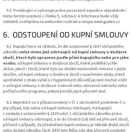
5.5 Prodávající si vyhrazuje právo pozastavit expedice objednávek i
mimo termín uvedený v článku 5, odstavci 4. Informace bude vždy
viditelně zveřejněna na webovém rozhraní e-shopu www.gadeo.cz
6. ODSTOUPENÍ OD KUPNÍ SMLOUVY
6.1 Kupující bere na vědomí, že dle ustanovení § 1837 občanského
zákoníku
nelze mimo jiné odstoupit od kupní smlouvy o dodávce
zboží, které bylo upraveno podle přání kupujícího nebo pro jeho
osobu
, od kupní smlouvy o dodávce zboží, které podléhá rychlé
zkáze, jakož i zboží, které bylo po dodání nenávratně smíseno s jiným
zbožím, od kupní smlouvy o dodávce zboží v uzavřeném obalu, které
spotřebitel z obalu vyňal a z hygienických důvodů jej není možné vrátit
a od kupní smlouvy o dodávce zvukové nebo obrazové nahrávky nebo
počítačového programu, pokud porušil jejich původní obal.
6.2 Nejedná-li se o případ uvedený v čl. 1 obchodních podmínek či o
jiný případ, kdy nelze od kupní smlouvy odstoupit, má kupující
v souladu s ustanovením § 1829 odst. 1 občanského zákoníku právo
od kupní smlouvy odstoupit, a to do čtrnácti (14) dnů od převzetí zboží,
přičemž v případě, že předmětem kupní smlouvy je několik druhů zboží
nebo dodání několika částí, běží tato lhůta ode dne převzetí poslední