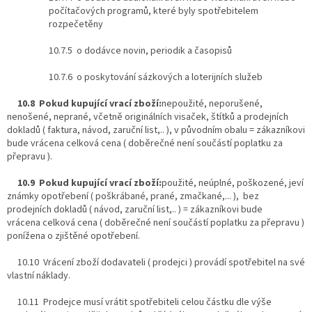
počítačových programů, které byly spotřebitelem
rozpečetěny
10.7.5 o dodávce novin, periodik a časopisů
10.7.6 o poskytování sázkových a loterijních služeb
10.8 Pokud kupující vrací zboží:
nepoužité, neporušené,
nenošené, neprané, včetně originálních visaček, štítků a prodejních
dokladů ( faktura, návod, zaruční list,.. ), v původním obalu = zákazníkovi
bude vrácena celková cena ( doběrečné není součástí poplatku za
přepravu ).
10.9 Pokud kupující vrací zboží:
použité, neúplné, poškozené, jeví
známky opotřebení ( poškrábané, prané, zmačkané,... ), bez
prodejních dokladů ( návod, zaruční list,.. ) = zákazníkovi bude
vrácena celková cena ( doběrečné není součástí poplatku za přepravu )
ponížena o zjištěné opotřebení.
10.10 Vrácení zboží dodavateli ( prodejci ) provádí spotřebitel na své
vlastní náklady.
10.11 Prodejce musí vrátit spotřebiteli celou částku dle výše