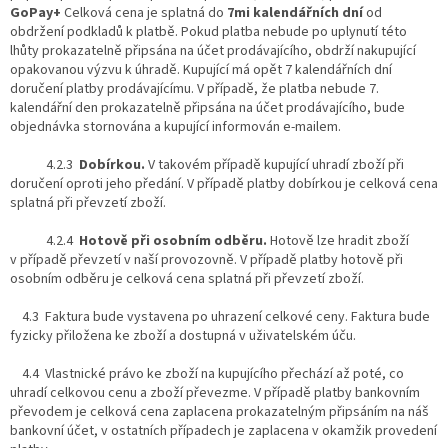
GoPay+
Celková cena je splatná do
7mi kalendářních dní
od
obdržení podkladů k platbě. Pokud platba nebude po uplynutí této
lhůty prokazatelně připsána na účet prodávajícího, obdrží nakupující
opakovanou výzvu k úhradě. Kupující má opět 7 kalendářních dní
doručení platby prodávajícímu. V případě, že platba nebude 7.
kalendářní den prokazatelně připsána na účet prodávajícího, bude
objednávka stornována a kupující informován e-mailem.
4.2.3
Dobírkou.
V takovém případě kupující uhradí zboží při
doručení oproti jeho předání. V případě platby dobírkou je celková cena
splatná při převzetí zboží.
4.2.4
Hotově při osobním odběru.
Hotově lze hradit zboží
v případě převzetí v naší provozovně. V případě platby hotově při
osobním odběru je celková cena splatná při převzetí zboží.
4.3 Faktura bude vystavena po uhrazení celkové ceny. Faktura bude
fyzicky přiložena ke zboží a dostupná v uživatelském úču.
4.4 Vlastnické právo ke zboží na kupujícího přechází až poté, co
uhradí celkovou cenu a zboží převezme. V případě platby bankovním
převodem je celková cena zaplacena prokazatelným připsáním na náš
bankovní účet, v ostatních případech je zaplacena v okamžik provedení