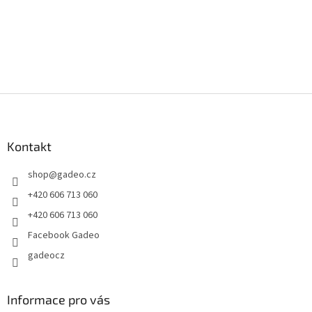
Z
á
p
a
Kontakt
t
shop
@
gadeo.cz
í
+420 606 713 060
+420 606 713 060
Facebook Gadeo
gadeocz
Informace pro vás