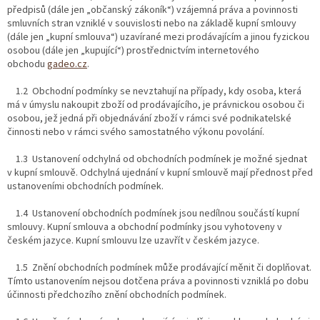
předpisů (dále jen „občanský zákoník“) vzájemná práva a povinnosti
smluvních stran vzniklé v souvislosti nebo na základě kupní smlouvy
(dále jen „kupní smlouva“) uzavírané mezi prodávajícím a jinou fyzickou
osobou (dále jen „kupující“) prostřednictvím internetového
obchodu
gadeo.cz
.
1.2 Obchodní podmínky se nevztahují na případy, kdy osoba, která
má v úmyslu nakoupit zboží od prodávajícího, je právnickou osobou či
osobou, jež jedná při objednávání zboží v rámci své podnikatelské
činnosti nebo v rámci svého samostatného výkonu povolání.
1.3 Ustanovení odchylná od obchodních podmínek je možné sjednat
v kupní smlouvě. Odchylná ujednání v kupní smlouvě mají přednost před
ustanoveními obchodních podmínek.
1.4 Ustanovení obchodních podmínek jsou nedílnou součástí kupní
smlouvy. Kupní smlouva a obchodní podmínky jsou vyhotoveny v
českém jazyce. Kupní smlouvu lze uzavřít v českém jazyce.
1.5 Znění obchodních podmínek může prodávající měnit či doplňovat.
Tímto ustanovením nejsou dotčena práva a povinnosti vzniklá po dobu
účinnosti předchozího znění obchodních podmínek.