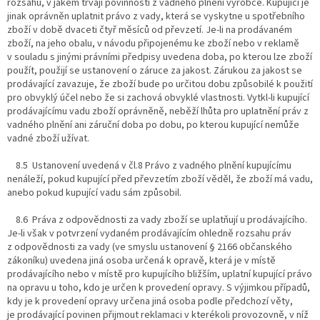
rozsahu, v jakém trvají povinnosti z vadného plnění výrobce. Kupující je
jinak oprávněn uplatnit právo z vady, která se vyskytne u spotřebního
zboží v době dvaceti čtyř měsíců od převzetí. Je-li na prodávaném
zboží, na jeho obalu, v návodu připojenému ke zboží nebo v reklamě
v souladu s jinými právními předpisy uvedena doba, po kterou lze zboží
použít, použijí se ustanovení o záruce za jakost. Zárukou za jakost se
prodávající zavazuje, že zboží bude po určitou dobu způsobilé k použití
pro obvyklý účel nebo že si zachová obvyklé vlastnosti. Vytkl-li kupující
prodávajícímu vadu zboží oprávněně, neběží lhůta pro uplatnění práv z
vadného plnění ani záruční doba po dobu, po kterou kupující nemůže
vadné zboží užívat.
8.5 Ustanovení uvedená v čl.8 Právo z vadného plnění kupujícímu
nenáleží, pokud kupující před převzetím zboží věděl, že zboží má vadu,
anebo pokud kupující vadu sám způsobil.
8.6 Práva z odpovědnosti za vady zboží se uplatňují u prodávajícího.
Je-li však v potvrzení vydaném prodávajícím ohledně rozsahu práv
z odpovědnosti za vady (ve smyslu ustanovení § 2166 občanského
zákoníku) uvedena jiná osoba určená k opravě, která je v místě
prodávajícího nebo v místě pro kupujícího bližším, uplatní kupující právo
na opravu u toho, kdo je určen k provedení opravy. S výjimkou případů,
kdy je k provedení opravy určena jiná osoba podle předchozí věty,
je prodávající povinen přijmout reklamaci v kterékoli provozovně, v níž