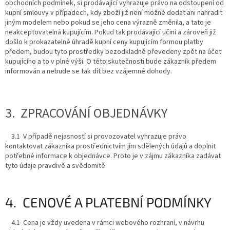
obchodních podmínek, si prodávající vyhrazuje právo na odstoupení od
kupní smlouvy v případech, kdy zboží již není možné dodat ani nahradit
jiným modelem nebo pokud se jeho cena výrazně změnila, a tato je
neakceptovatelná kupujícím. Pokud tak prodávající učiní a zároveň již
došlo k prokazatelné úhradě kupní ceny kupujícím formou platby
předem, budou tyto prostředky bezodkladně převedeny zpět na účet
kupujícího a to v plné výši. O této skutečnosti bude zákazník předem
informován a nebude se tak dít bez vzájemné dohody.
3. ZPRACOVÁNÍ OBJEDNÁVKY
3.1 V případě nejasností si provozovatel vyhrazuje právo
kontaktovat zákazníka prostřednictvím jím sdělených údajů a doplnit
potřebné informace k objednávce. Proto je v zájmu zákazníka zadávat
tyto údaje pravdivě a svědomitě.
4. CENOVÉ A PLATEBNÍ PODMÍNKY
4.1 Cena je vždy uvedena v rámci webového rozhraní, v návrhu