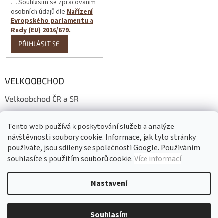
Souhlasím se zpracováním
osobních údajů dle
Nařízení
Evropského parlamentu a
Rady (EU) 2016/679.
PŘIHLÁSIT SE
VELKOOBCHOD
Velkoobchod ČR a SR
Wholesale conditions
Tento web používá k poskytování služeb a analýze
Großhandelsbedingungen
návštěvnosti soubory cookie. Informace, jak tyto stránky
používáte, jsou sdíleny se společností Google. Používáním
souhlasíte s použitím souborů cookie.
Více informací
Vytvořil Shoptet
Nastavení
Copyright 2026
Gadeo
. Všechna práva vyhrazena.
Upravit nastavení
Souhlasím
cookies