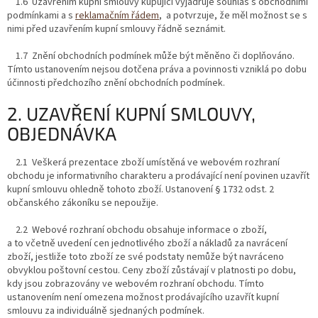
1.6 Uzavřením kupní smlouvy kupující vyjadřuje souhlas s obchodními
podmínkami a s
reklamačním řádem
, a potvrzuje, že měl možnost se s
nimi před uzavřením kupní smlouvy řádně seznámit.
1.7 Znění obchodních podmínek může být měněno či doplňováno.
Tímto ustanovením nejsou dotčena práva a povinnosti vzniklá po dobu
účinnosti předchozího znění obchodních podmínek.
2. UZAVŘENÍ KUPNÍ SMLOUVY,
OBJEDNÁVKA
2.1 Veškerá prezentace zboží umístěná ve webovém rozhraní
obchodu je informativního charakteru a prodávající není povinen uzavřít
kupní smlouvu ohledně tohoto zboží. Ustanovení § 1732 odst. 2
občanského zákoníku se nepoužije.
2.2 Webové rozhraní obchodu obsahuje informace o zboží,
a to včetně uvedení cen jednotlivého zboží a nákladů za navrácení
zboží, jestliže toto zboží ze své podstaty nemůže být navráceno
obvyklou poštovní cestou. Ceny zboží zůstávají v platnosti po dobu,
kdy jsou zobrazovány ve webovém rozhraní obchodu. Tímto
ustanovením není omezena možnost prodávajícího uzavřít kupní
smlouvu za individuálně sjednaných podmínek.