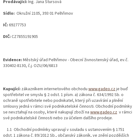
Prodávající:
Ing. Jana Štursová
Sídlo:
Okružní 2105, 393 01 Pelhřimov
IČ:
69277753
DIČ:
CZ7855191905
Evidence:
Městský úřad Pelhřimov - Obecní živnostenský úřad, ev.č.
330402-8130, č.j. OZU/06/6813
Kupující:
zákazníkem internetového obchodu
www.gadeo.cz
je buď
spotřebitel ve smyslu § 2 odst. 1 písm. a) zákona č. 634/1992 Sb. o
ochraně spotřebitele nebo podnikatel, který při uzavírání a plnění
smlouvy jedná v rámci své podnikatelské činnosti. Obchodní podmínky
se nevztahují na osoby, které nakupují zboží na
www.gadeo.cz
v rámci
své podnikatelské činnosti nebo za účelem dalšího prodeje.
1.1 Obchodní podmínky upravují v souladu s ustanovením § 1751
odst. 1 zákona č. 89/2012 Sb., občanský zákoník, ve znění pozdějších