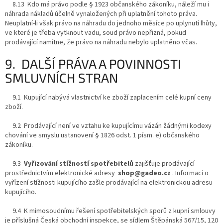
8.13 Kdo má právo podle § 1923 občanského zákoníku, náleží mu i
náhrada nákladů účelně vynaložených při uplatnění tohoto práva.
Neuplatní-li však právo na náhradu do jednoho měsíce po uplynutí lhůty,
ve které je třeba vytknout vadu, soud právo nepřizná, pokud
prodávající namítne, že právo na náhradu nebylo uplatněno včas.
9. DALŠÍ PRÁVA A POVINNOSTI
SMLUVNÍCH STRAN
9.1 Kupující nabývá vlastnictví ke zboží zaplacením celé kupní ceny
zboží.
9.2 Prodávající není ve vztahu ke kupujícímu vázán žádnými kodexy
chování ve smyslu ustanovení § 1826 odst. 1 písm. e) občanského
zákoníku.
9.3
Vyřizování stížností spotřebitelů
zajišťuje prodávající
prostřednictvím elektronické adresy
shop@gadeo.cz
. Informaci o
vyřízení stížnosti kupujícího zašle prodávající na elektronickou adresu
kupujícího.
9.4 K mimosoudnímu řešení spotřebitelských sporů z kupní smlouvy
je příslušná Česká obchodní inspekce, se sídlem Štěpánská 567/15, 120