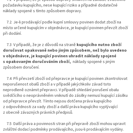
požadavku kupujícího, nese kupující riziko a případné dodatečné
náklady spojené s tímto způsobem dopravy.
7.2 Je-li prodávající podle kupní smlouvy povinen dodat zboží na
místo určené kupujícím v objednávce, je kupující povinen převzít zboží
při dodání.
7.3 V případě, že je z důvodů na straně
kupujícího nutno zboží
doručovat opakovaně nebo jiným způsobem, než bylo uvedeno
v objednávce, je kupující povinen uhradit náklady spojené
s opakovaným doručováním zboží,
náklady spojené s jiným
způsobem doručení.
7.4 Při převzetí zboží od přepravce je kupující povinen zkontrolovat
neporušenost obalů zboží a v případě jakýchkoliv závad toto
neprodleně oznámit přepravci. V případě shledání porušení obalu
svědčícího o neoprávněném vniknutí do zásilky nemusí kupující zásilku
od přepravce převzít. Tímto nejsou dotčena práva kupujícího
z odpovědnosti za vady zboží a další práva kupujícího vyplývající
z obecně závazných právních předpisů.
7.5 Další práva a povinnosti stran při přepravě zboží mohou upravit
zvláštní dodací podmínky prodávajícího, jsou-li prodávajícím vydány.