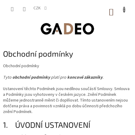
Přejít
na
CZK
NÁKUP
obsah
KOŠÍK
Obchodní podmínky
Obchodní podmínky
Tyto
obchodní podmínky
platí pro
koncové zákazníky
.
Ustanovení těchto Podmínek jsou nedílnou součástí Smlouvy. Smlouva
a Podmínky jsou vyhotoveny v českém jazyce. Znění Podmínek
můžeme jednostranně měnit či doplňovat. Tímto ustanovením nejsou
dotčena práva a povinnosti vzniklá po dobu účinnosti předchozího
znění Podmínek.
1. ÚVODNÍ USTANOVENÍ