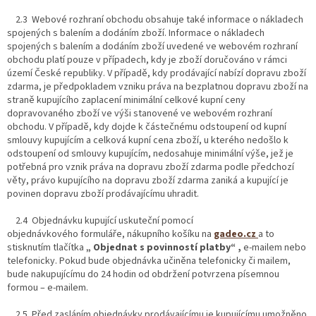
2.3 Webové rozhraní obchodu obsahuje také informace o nákladech
spojených s balením a dodáním zboží. Informace o nákladech
spojených s balením a dodáním zboží uvedené ve webovém rozhraní
obchodu platí pouze v případech, kdy je zboží doručováno v rámci
území České republiky. V případě, kdy prodávající nabízí dopravu zboží
zdarma, je předpokladem vzniku práva na bezplatnou dopravu zboží na
straně kupujícího zaplacení minimální celkové kupní ceny
dopravovaného zboží ve výši stanovené ve webovém rozhraní
obchodu. V případě, kdy dojde k částečnému odstoupení od kupní
smlouvy kupujícím a celková kupní cena zboží, u kterého nedošlo k
odstoupení od smlouvy kupujícím, nedosahuje minimální výše, jež je
potřebná pro vznik práva na dopravu zboží zdarma podle předchozí
věty, právo kupujícího na dopravu zboží zdarma zaniká a kupující je
povinen dopravu zboží prodávajícímu uhradit.
2.4 Objednávku kupující uskuteční pomocí
objednávkového formuláře, nákupního košíku na
gadeo.cz
a to
stisknutím tlačítka
„ Objednat s povinností platby“ ,
e-mailem nebo
telefonicky. Pokud bude objednávka učiněna telefonicky či mailem,
bude nakupujícímu do 24 hodin od obdržení potvrzena písemnou
formou – e-mailem.
2.5 Před zasláním objednávky prodávajícímu je kupujícímu umožněno