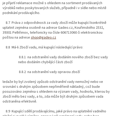
je přijetí reklamace možné s ohledem na sortiment prodávaných
výrobků nebo poskytovaných služeb, případně i v sídle nebo místě
podnikání prodávajícího.
8.7 Práva z odpovědnosti za vady zboží může kupující konkrétně
uplatnit zejména osobně na adrese Gadeo.cz, Kouřimského 2532,
39301 Pelhřimov, telefonicky na čísle 606713060 či elektronickou
poštou na adrese
shop@gadeo.cz
8.8 Má-li Zboží vadu, má kupující následující právo:
8.8.1 na odstranění vady dodáním nového zboží bez vady
nebo dodáním chybějící části zboží
8.8.2 na odstranění vady opravou zboží
ledaže by byl zvolený způsob odstranění vady nemožný nebo ve
srovnání s druhým způsobem nepřiměřeně nákladný, což bude
posuzováno zejména s ohledem na význam vady, hodnotu, kterou by
zboží mělo bez vady, a to, zda může být druhým způsobem vada
odstraněna efektivně.
8.9 Kupující sdělí prodávajícímu, jaké právo na uplatnění vadného