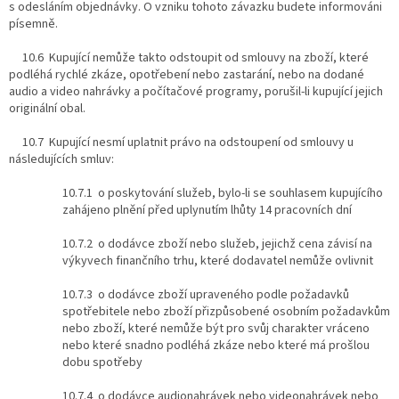
s odesláním objednávky. O vzniku tohoto závazku budete informováni
písemně.
10.6 Kupující nemůže takto odstoupit od smlouvy na zboží, které
podléhá rychlé zkáze, opotřebení nebo zastarání, nebo na dodané
audio a video nahrávky a počítačové programy, porušil-li kupující jejich
originální obal.
10.7 Kupující nesmí uplatnit právo na odstoupení od smlouvy u
následujících smluv:
10.7.1 o poskytování služeb, bylo-li se souhlasem kupujícího
zahájeno plnění před uplynutím lhůty 14 pracovních dní
10.7.2 o dodávce zboží nebo služeb, jejichž cena závisí na
výkyvech finančního trhu, které dodavatel nemůže ovlivnit
10.7.3 o dodávce zboží upraveného podle požadavků
spotřebitele nebo zboží přizpůsobené osobním požadavkům
nebo zboží, které nemůže být pro svůj charakter vráceno
nebo které snadno podléhá zkáze nebo které má prošlou
dobu spotřeby
10.7.4 o dodávce audionahrávek nebo videonahrávek nebo