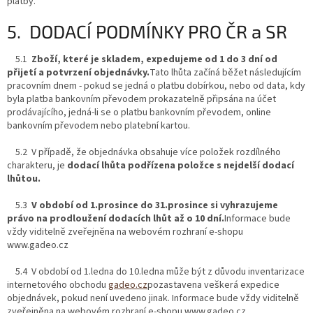
platby.
5. DODACÍ PODMÍNKY PRO ČR a SR
5.1
Zboží, které je skladem, expedujeme od 1 do 3 dní od
přijetí a potvrzení objednávky.
Tato lhůta začíná běžet následujícím
pracovním dnem - pokud se jedná o platbu dobírkou, nebo od data, kdy
byla platba bankovním převodem prokazatelně připsána na účet
prodávajícího, jedná-li se o platbu bankovním převodem, online
bankovním převodem nebo platební kartou.
5.2 V případě, že objednávka obsahuje více položek rozdílného
charakteru, je
dodací lhůta podřízena položce s nejdelší dodací
lhůtou.
5.3
V období od 1.prosince do 31.prosince si vyhrazujeme
právo na prodloužení dodacích lhůt až o 10 dní.
Informace bude
vždy viditelně zveřejněna na webovém rozhraní e-shopu
www.gadeo.cz
5.4 V období od 1.ledna do 10.ledna může být z důvodu inventarizace
internetového obchodu
gadeo.cz
pozastavena veškerá expedice
objednávek, pokud není uvedeno jinak. Informace bude vždy viditelně
zveřejněna na webovém rozhraní e-shopu www.gadeo.cz