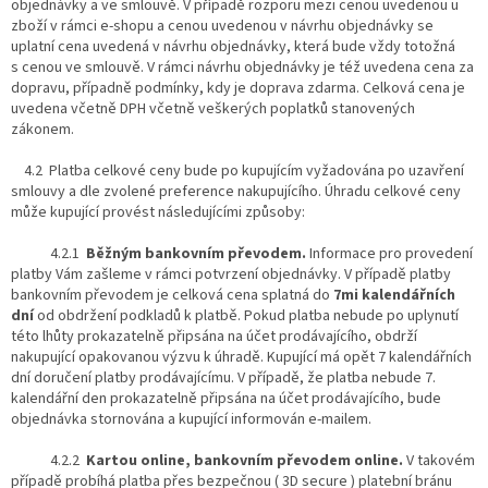
objednávky a ve smlouvě. V případě rozporu mezi cenou uvedenou u
zboží v rámci e-shopu a cenou uvedenou v návrhu objednávky se
uplatní cena uvedená v návrhu objednávky, která bude vždy totožná
s cenou ve smlouvě. V rámci návrhu objednávky je též uvedena cena za
dopravu, případně podmínky, kdy je doprava zdarma. Celková cena je
uvedena včetně DPH včetně veškerých poplatků stanovených
zákonem.
4.2 Platba celkové ceny bude po kupujícím vyžadována po uzavření
smlouvy a dle zvolené preference nakupujícího. Úhradu celkové ceny
může kupující provést následujícími způsoby:
4.2.1
Běžným bankovním převodem.
Informace pro provedení
platby Vám zašleme v rámci potvrzení objednávky. V případě platby
bankovním převodem je celková cena splatná do
7mi kalendářních
dní
od obdržení podkladů k platbě. Pokud platba nebude po uplynutí
této lhůty prokazatelně připsána na účet prodávajícího, obdrží
nakupující opakovanou výzvu k úhradě. Kupující má opět 7 kalendářních
dní doručení platby prodávajícímu. V případě, že platba nebude 7.
kalendářní den prokazatelně připsána na účet prodávajícího, bude
objednávka stornována a kupující informován e-mailem.
4.2.2
Kartou online, bankovním převodem online.
V takovém
případě probíhá platba přes bezpečnou ( 3D secure ) platební bránu