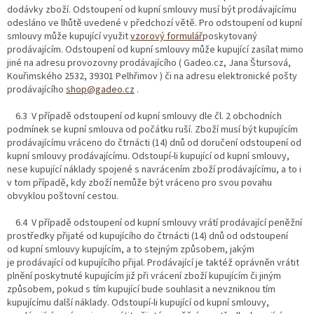
dodávky zboží. Odstoupení od kupní smlouvy musí být prodávajícímu
odesláno ve lhůtě uvedené v předchozí větě. Pro odstoupení od kupní
smlouvy může kupující využit
vzorový formulář
poskytovaný
prodávajícím. Odstoupení od kupní smlouvy může kupující zasílat mimo
jiné na adresu provozovny prodávajícího ( Gadeo.cz, Jana Štursová,
Kouřimského 2532, 39301 Pelhřimov ) či na adresu elektronické pošty
prodávajícího
shop@gadeo.cz
.
6.3 V případě odstoupení od kupní smlouvy dle čl. 2 obchodních
podmínek se kupní smlouva od počátku ruší. Zboží musí být kupujícím
prodávajícímu vráceno do čtrnácti (14) dnů od doručení odstoupení od
kupní smlouvy prodávajícímu. Odstoupí-li kupující od kupní smlouvy,
nese kupující náklady spojené s navrácením zboží prodávajícímu, a to i
v tom případě, kdy zboží nemůže být vráceno pro svou povahu
obvyklou poštovní cestou.
6.4 V případě odstoupení od kupní smlouvy vrátí prodávající peněžní
prostředky přijaté od kupujícího do čtrnácti (14) dnů od odstoupení
od kupní smlouvy kupujícím, a to stejným způsobem, jakým
je prodávající od kupujícího přijal. Prodávající je taktéž oprávněn vrátit
plnění poskytnuté kupujícím již při vrácení zboží kupujícím či jiným
způsobem, pokud s tím kupující bude souhlasit a nevzniknou tím
kupujícímu další náklady. Odstoupí-li kupující od kupní smlouvy,