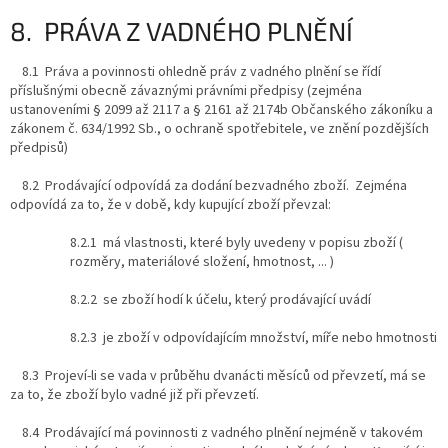
8. PRÁVA Z VADNÉHO PLNĚNÍ
8.1 Práva a povinnosti ohledně práv z vadného plnění se řídí
příslušnými obecně závaznými právními předpisy (zejména
ustanoveními § 2099 až 2117 a § 2161 až 2174b Občanského zákoníku a
zákonem č. 634/1992 Sb., o ochraně spotřebitele, ve znění pozdějších
předpisů)
8.2 Prodávající odpovídá za dodání bezvadného zboží. Zejména
odpovídá za to, že v době, kdy kupující zboží převzal:
8.2.1 má vlastnosti, které byly uvedeny v popisu zboží (
rozměry, materiálové složení, hmotnost, ... )
8.2.2 se zboží hodí k účelu, který prodávající uvádí
8.2.3 je zboží v odpovídajícím množství, míře nebo hmotnosti
8.3 Projeví-li se vada v průběhu dvanácti měsíců od převzetí, má se
za to, že zboží bylo vadné již při převzetí.
8.4 Prodávající má povinnosti z vadného plnění nejméně v takovém