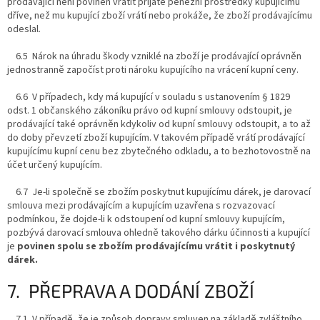
prodávající není povinen vrátit přijaté peněžní prostředky kupujícímu
dříve, než mu kupující zboží vrátí nebo prokáže, že zboží prodávajícímu
odeslal.
6.5 Nárok na úhradu škody vzniklé na zboží je prodávající oprávněn
jednostranně započíst proti nároku kupujícího na vrácení kupní ceny.
6.6 V případech, kdy má kupující v souladu s ustanovením § 1829
odst. 1 občanského zákoníku právo od kupní smlouvy odstoupit, je
prodávající také oprávněn kdykoliv od kupní smlouvy odstoupit, a to až
do doby převzetí zboží kupujícím. V takovém případě vrátí prodávající
kupujícímu kupní cenu bez zbytečného odkladu, a to bezhotovostně na
účet určený kupujícím.
6.7 Je-li společně se zbožím poskytnut kupujícímu dárek, je darovací
smlouva mezi prodávajícím a kupujícím uzavřena s rozvazovací
podmínkou, že dojde-li k odstoupení od kupní smlouvy kupujícím,
pozbývá darovací smlouva ohledně takového dárku účinnosti a kupující
je
povinen spolu se zbožím prodávajícímu vrátit i poskytnutý
dárek.
7. PŘEPRAVA A DODÁNÍ ZBOŽÍ
7.1 V případě, že je způsob dopravy smluven na základě zvláštního