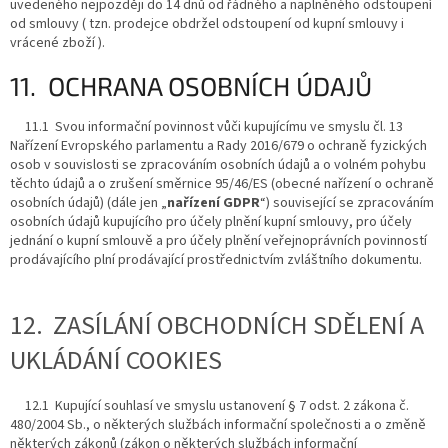
uvedeného nejpozději do 14 dnů od řádného a naplněného odstoupení
od smlouvy ( tzn. prodejce obdržel odstoupení od kupní smlouvy i
vrácené zboží ).
11. OCHRANA OSOBNÍCH ÚDAJŮ
11.1 Svou informační povinnost vůči kupujícímu ve smyslu čl. 13
Nařízení Evropského parlamentu a Rady 2016/679 o ochraně fyzických
osob v souvislosti se zpracováním osobních údajů a o volném pohybu
těchto údajů a o zrušení směrnice 95/46/ES (obecné nařízení o ochraně
osobních údajů) (dále jen „
nařízení GDPR
“) související se zpracováním
osobních údajů kupujícího pro účely plnění kupní smlouvy, pro účely
jednání o kupní smlouvě a pro účely plnění veřejnoprávních povinností
prodávajícího plní prodávající prostřednictvím zvláštního dokumentu.
12. ZASÍLÁNÍ OBCHODNÍCH SDĚLENÍ A
UKLÁDÁNÍ COOKIES
12.1 Kupující souhlasí ve smyslu ustanovení § 7 odst. 2 zákona č.
480/2004 Sb., o některých službách informační společnosti a o změně
některých zákonů (zákon o některých službách informační