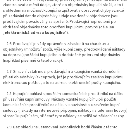
zkontrolovat a měnit údaje, které do objednávky kupující vložil, a to i
s ohledem na možnost kupujícího zjišťovat a opravovat chyby vzniklé
při zadávání dat do objednávky. Údaje uvedené v objednávce jsou
prodávajícím považovány za správné. Prodávající neprodleně po
obdržení objednávky toto obdržení kupujícímu potvrdí (dále jen
„
elektronická adresa kupujícího
“).
2.6 Prodávající je vždy oprávněn v závislosti na charakteru
objednávky (množství zboží, výše kupní ceny, předpokládané náklady
na dopravu) požádat kupujícího o dodatečné potvrzení objednávky
(například písemně či telefonicky).
2.7 Smluvní vztah mezi prodávajícím a kupujícím vzniká doručením
přijetí objednávky (akceptací), jež je prodávajícím zasláno kupujícímu
elektronickou poštou, a to na adresu elektronické pošty kupujícího.
2.8 Kupující souhlasí s použitím komunikačních prostředků na dálku
při uzavírání kupní smlouvy. Náklady vzniklé kupujícímu při použití
komunikačních prostředků na dálku v souvislosti s uzavřením kupní
smlouvy (náklady na internetové připojení, náklady na telefonní hovory)
si hradí kupující sám, přičemž tyto náklady se neliší od základní sazby.
2.9 Bez ohledu na ustanovení jednotlivých bodů článku 2 těchto