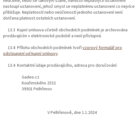
neúčinné, nebo se takovým stane, namísto neplatných ustanovení
nastoupí ustanovení, jehož smysl se neplatnému ustanovení co nejvíce
přibližuje. Neplatností nebo neúčinností jednoho ustanovení není
dotčena platnost ostatních ustanovení.
13.3 Kupní smlouva včetně obchodních podmínek je archivována
prodávajícím v elektronické podobě a není přístupná.
13.4 Přílohu obchodních podmínek tvoří
vzorový formulář pro
odstoupení od kupní smlouvy
.
13.4 Kontaktní údaje prodávajícího, adresa pro doručování:
Gadeo.cz
Kouřimského 2532
39301 Pelhřimov
V Pelhřimově, dne 1.1.2024