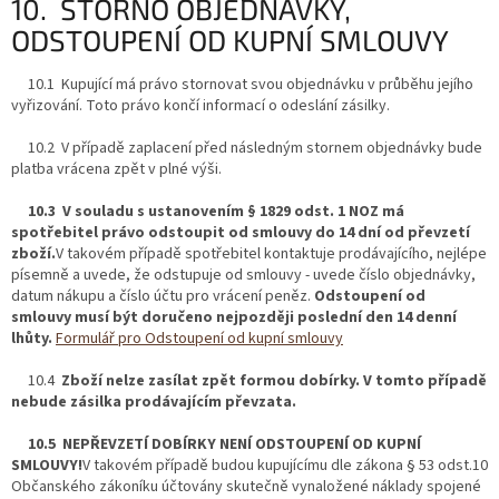
10. STORNO OBJEDNÁVKY,
ODSTOUPENÍ OD KUPNÍ SMLOUVY
10.1 Kupující má právo stornovat svou objednávku v průběhu jejího
vyřizování. Toto právo končí informací o odeslání zásilky.
10.2 V případě zaplacení před následným stornem objednávky bude
platba vrácena zpět v plné výši.
10.3 V souladu s ustanovením § 1829 odst. 1 NOZ má
spotřebitel právo odstoupit od smlouvy do 14 dní od převzetí
zboží.
V takovém případě spotřebitel kontaktuje prodávajícího, nejlépe
písemně a uvede, že odstupuje od smlouvy - uvede číslo objednávky,
datum nákupu a číslo účtu pro vrácení peněz.
Odstoupení od
smlouvy musí být doručeno nejpozději poslední den 14 denní
lhůty.
Formulář pro Odstoupení od kupní smlouvy
10.4
Zboží nelze zasílat zpět formou dobírky. V tomto případě
nebude zásilka prodávajícím převzata.
10.5 NEPŘEVZETÍ DOBÍRKY NENÍ ODSTOUPENÍ OD KUPNÍ
SMLOUVY!
V takovém případě budou kupujícímu dle zákona § 53 odst.10
Občanského zákoníku účtovány skutečně vynaložené náklady spojené