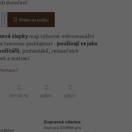
ti doručení
Přidat do košíku
kové slupky
mají výborné mikromasážní
 a tvarovou poddajnost -
používají se jako
polštářů
, podsedáků, relaxačních
ek a matrací.
informace
ZEPTAT SE
HLÍDAT
SDÍLET
Dopravné zdarma
Doprava ZDARMA pro
vyrábíme