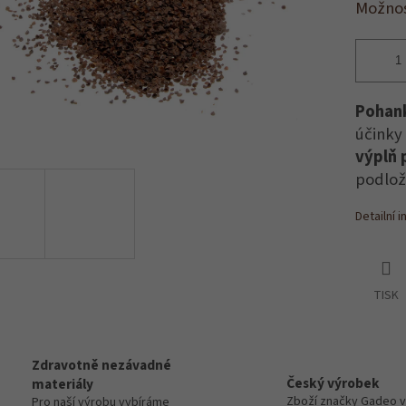
Možnos
Pohan
účinky
výplň 
podlož
Detailní 
TISK
Zdravotně nezávadné
Český výrobek
materiály
Zboží značky Gadeo 
Pro naší výrobu vybíráme