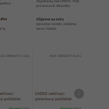
objednávky nad 1500 Kč. Platí
publice.
pro koncové zákazníky.
ného
Ušijeme na míru
Upravíme rozměr, změníme
barvu. Volejte.
15 %
Kód:
1000LDOT-3-18-L
Kód:
1000LDOT-4-18-L
Další
hřívací
GADEO nahřívací
produkt
ý polštářek
pohankový polštářek
DOTS FUCHSIA
do
LITTLE DOTS LIME
do
Skladem
(2 ks)
Skladem
(3 ks)