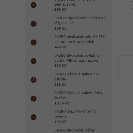
n
zelená, šalvěj
e
399 Kč
l
GADEO jógový válec, bolster na
jógu KOČKY
359 Kč
GADEO meditační polštář LISTY,
antracit
meditační sedák
469 Kč
GADEO dekorační povlak na
polštář MINKY, starorůžová
129 Kč
GADEO Dárková sada Minky
petrolej
551 Kč
GADEO Dárková sada Mušelín,
lístečky
1 359 Kč
GADEO Deka MINKY DOTS
červená
399 Kč
GADEO dekorační polštář