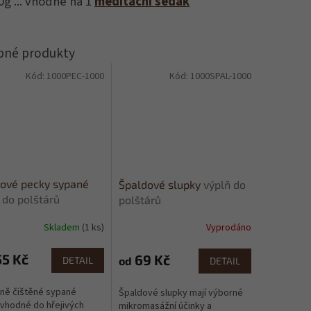
0g ... vhodné na 1
meditační sedák
Kód:
1000PEC-1000
Kód:
1000SPAL-1000
ové pecky sypané
Špaldové slupky
výplň do
 do polštárů
polštárů
Skladem
(1 ks)
Vyprodáno
rné
Průměrné
cení
hodnocení
ktu
produktu
5 Kč
69 Kč
od
DETAIL
DETAIL
je
4,1
ně čištěné sypané
Špaldové slupky mají výborné
z
vhodné do hřejivých
mikromasážní účinky a
5