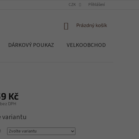
OCHRANA OSOBNÍCH ÚDAJŮ
CZK
SOUBORY COOKIES
Přihlášení
REKLAMACE, 
NÁKUPNÍ
Prázdný košík
KOŠÍK
DÁRKOVÝ POUKAZ
VELKOOBCHOD
Blog
59 Kč
bez DPH
e variantu
t