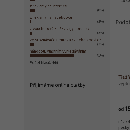
400
z reklamy na internetu
(8%)
z reklamy na Facebooku
(2%)
z voucherové knížky v gyn.ordinaci
(3%)
ze srovnávače Heureka.cz nebo Zbozi.cz
(7%)
náhodou, vlastním vyhledáváním
(71%)
Počet hlasů:
469
Třešň
výplň
Přijímáme online platby
Průmě
hodno
produ
15
od
je
4,2
Důklad
z
pecky 
5