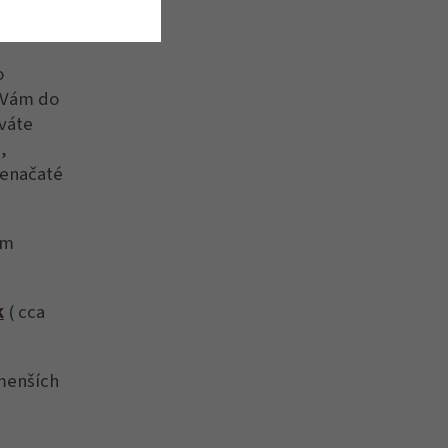
o
 Vám do
áváte
,
nenačaté
cm
k
( cca
 menších