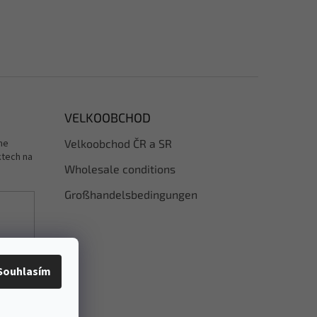
VELKOOBCHOD
me
Velkoobchod ČR a SR
ktech na
Wholesale conditions
Großhandelsbedingungen
dy
Souhlasím