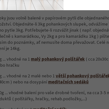
u důkladně čištěné, z bioprodukce.
pky jsou volně balené v papírovém pytli dle objednanéh
žství. Objednáte-li 3kg pohankových slupek, odvážíme
no pytle 3kg. Potřebujete-li rozvážit jinak ( např. objedn
lečně s kamarádkou, Vy 2kg a pro kamarádku 1kg ) pište
sím do poznámky, ať nemusíte doma převažovat. Celé 
ení je 14kg.
g ... vhodné na 1
malý pohankový polštářek
( cca 20x30
ebo hračku
g ... vhodné na 2 malé nebo 1
větší pohankový polštáře
40cm ) nebo na dosypání
meditačních sedáků
0g ... vhodné balení pro vaše drobné tvoření, na cca 3-5
duktů ( polštářky, hračky, rehab.podložky,...)