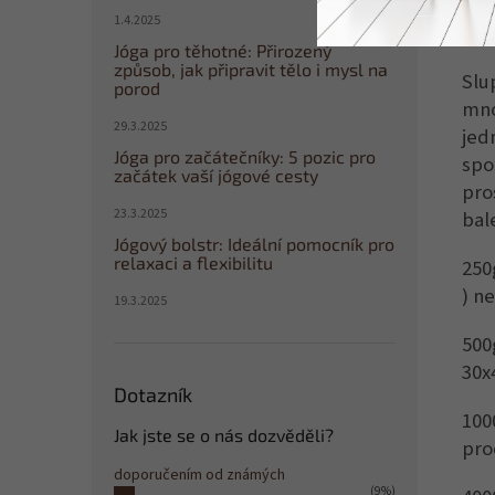
1.4.2025
Jso
Jóga pro těhotné: Přirozený
způsob, jak připravit tělo i mysl na
Slu
porod
mno
29.3.2025
jed
Jóga pro začátečníky: 5 pozic pro
spo
začátek vaší jógové cesty
pro
23.3.2025
bal
Jógový bolstr: Ideální pomocník pro
relaxaci a flexibilitu
250
) n
19.3.2025
500
30x
Dotazník
100
Jak jste se o nás dozvěděli?
pro
doporučením od známých
(9%)