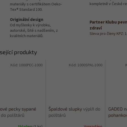
kompletně v České re
materiály s certifikátem Oeko-
Tex® Standard 100.
Originální design
Partner Klubu pev
Od myšlenky k výrobku,
zdraví
autorské, šité s nadšením, z
Sleva pro členy KPZ: 
kvalitních materiálů.
sející produkty
Kód:
1000PEC-1000
Kód:
1000SPAL-1000
ové pecky sypané
Špaldové slupky
výplň do
GADEO na
 do polštárů
polštárů
pohankov
LITTLE 
Skladem
(1 ks)
Vyprodáno