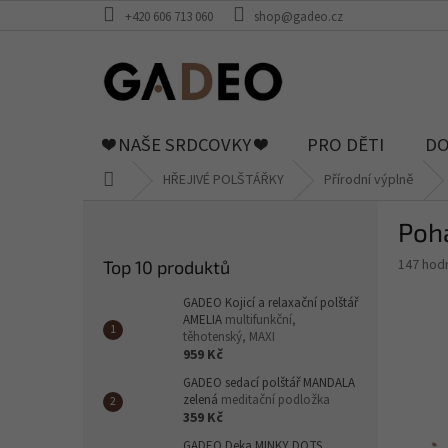
Přejít
+420 606 713 060
shop@gadeo.cz
na
obsah
❤️ NAŠE SRDCOVKY ❤️
PRO DĚTI
DO
Domů
HŘEJIVÉ POLŠTÁŘKY
Přírodní výplně
P
Poh
o
s
Průměr
147 hod
Top 10 produktů
t
hodnoce
r
produkt
GADEO Kojicí a relaxační polštář
a
AMELIA
multifunkční,
je
těhotenský, MAXI
4,0
n
959 Kč
z
n
5
GADEO sedací polštář MANDALA
í
hvězdič
zelená
meditační podložka
p
359 Kč
a
GADEO Deka MINKY DOTS