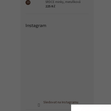
SRDCE minky, meruňková
225 Kč
Instagram
Sledovat na Instagramu