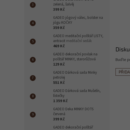
n
zelená, šalvěj
e
399 Kč
l
GADEO jógový válec, bolster na
jógu KOČKY
359 Kč
GADEO meditační polštář LISTY,
antracit
meditační sedák
469 Kč
Disku
GADEO dekorační povlak na
polštář MINKY, starorůžová
Buďte pr
129 Kč
PŘID
GADEO Dárková sada Minky
petrolej
551 Kč
GADEO Dárková sada Mušelín,
lístečky
1 359 Kč
GADEO Deka MINKY DOTS
červená
399 Kč
GADEO dekorační polštář