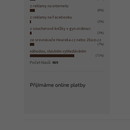
z reklamy na internetu
(8%)
z reklamy na Facebooku
(2%)
z voucherové knížky v gyn.ordinaci
(3%)
ze srovnávače Heureka.cz nebo Zbozi.cz
(7%)
náhodou, vlastním vyhledáváním
(71%)
Počet hlasů:
469
Přijímáme online platby
Z
á
p