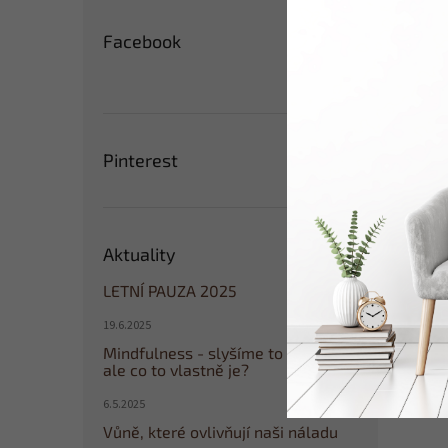
Facebook
Pinterest
Aktuality
LETNÍ PAUZA 2025
19.6.2025
Mindfulness - slyšíme to všude,
ale co to vlastně je?
6.5.2025
Vůně, které ovlivňují naši náladu