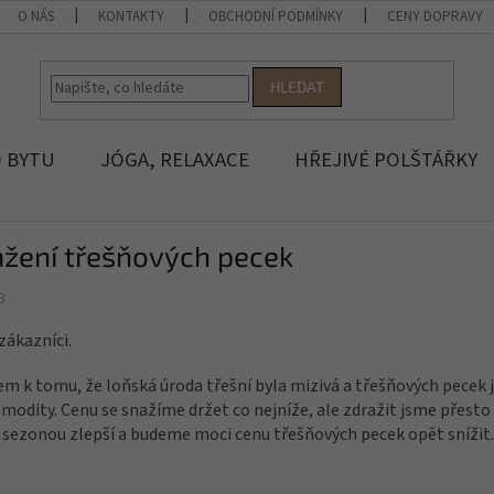
O NÁS
KONTAKTY
OBCHODNÍ PODMÍNKY
CENY DOPRAVY
HLEDAT
 BYTU
JÓGA, RELAXACE
HŘEJIVÉ POLŠTÁŘKY
ažení třešňových pecek
8
zákazníci.
m k tomu, že loňská úroda třešní byla mizivá a třešňových pecek
modity. Cenu se snažíme držet co nejníže, ale zdražit jsme přesto m
 sezonou zlepší a budeme moci cenu třešňových pecek opět snížit.