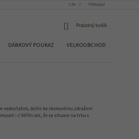
OCHRANA OSOBNÍCH ÚDAJŮ
CZK
SOUBORY COOKIES
Přihlášení
REKLAMACE, 
NÁKUPNÍ
Prázdný košík
KOŠÍK
DÁRKOVÝ POUKAZ
VELKOOBCHOD
Blog
 je nedostatek, došlo ke skokovému zdražení
useli :-( Věřím ale, že se situace na trhu s