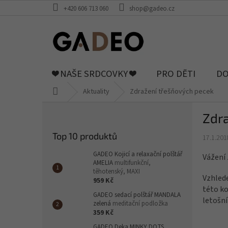
Přejít
+420 606 713 060
shop@gadeo.cz
na
obsah
❤️ NAŠE SRDCOVKY ❤️
PRO DĚTI
DO
Domů
Aktuality
Zdražení třešňových pecek
P
Zdr
o
s
Top 10 produktů
17.1.201
t
r
GADEO Kojicí a relaxační polštář
Vážení 
a
AMELIA
multifunkční,
těhotenský, MAXI
n
Vzhlede
959 Kč
n
této ko
GADEO sedací polštář MANDALA
í
letošní
zelená
meditační podložka
p
359 Kč
a
GADEO Deka MINKY DOTS