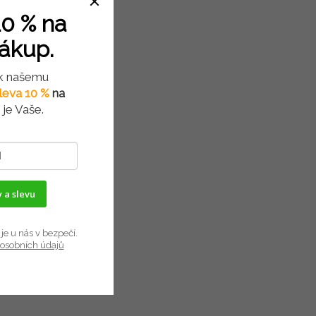
0 % na
nákup.
 k našemu
leva 10 %
na
je Vaše.
 a slevu
je u nás v bezpečí.
osobních údajů