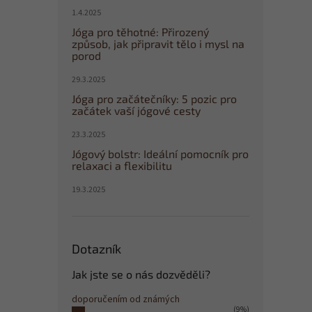
1.4.2025
Jóga pro těhotné: Přirozený
způsob, jak připravit tělo i mysl na
porod
29.3.2025
Jóga pro začátečníky: 5 pozic pro
začátek vaší jógové cesty
23.3.2025
Jógový bolstr: Ideální pomocník pro
relaxaci a flexibilitu
19.3.2025
Dotazník
Jak jste se o nás dozvěděli?
doporučením od známých
(9%)