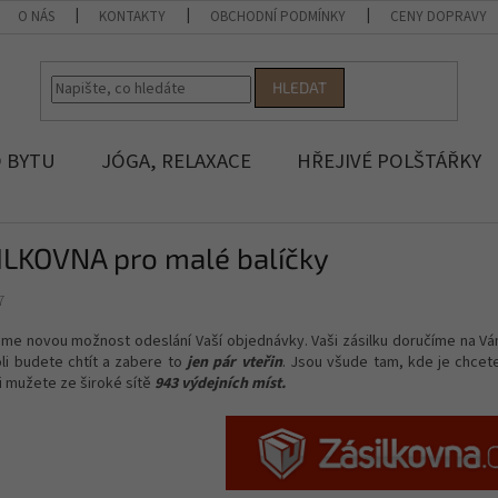
O NÁS
KONTAKTY
OBCHODNÍ PODMÍNKY
CENY DOPRAVY
HLEDAT
 BYTU
JÓGA, RELAXACE
HŘEJIVÉ POLŠTÁŘKY
ILKOVNA pro malé balíčky
7
 jsme novou možnost odeslání Vaší objednávky. Vaši zásilku doručíme na 
li budete chtít a zabere to
jen pár vteřin
. Jsou všude tam, kde je chcet
i mužete ze široké sítě
943 výdejních míst.