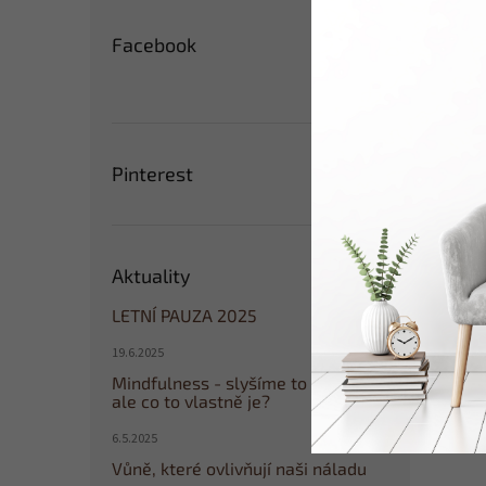
Facebook
Pinterest
Aktuality
LETNÍ PAUZA 2025
19.6.2025
Mindfulness - slyšíme to všude,
ale co to vlastně je?
6.5.2025
Vůně, které ovlivňují naši náladu