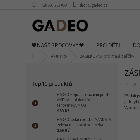
Přejít
+420 606 713 060
shop@gadeo.cz
na
obsah
❤️ NAŠE SRDCOVKY ❤️
PRO DĚTI
DO
Domů
Aktuality
ZÁSILKOVNA pro malé balíčky
P
ZÁS
o
s
Top 10 produktů
28.1.201
t
r
GADEO Kojicí a relaxační polštář
Přidali
a
AMELIA
multifunkční,
je kdyko
těhotenský, MAXI
n
Vybrat s
959 Kč
n
GADEO sedací polštář MANDALA
í
zelená
meditační podložka
p
359 Kč
a
GADEO Deka MINKY DOTS