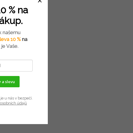
0 % na
nákup.
 k našemu
leva 10 %
na
je Vaše.
 a slevu
je u nás v bezpečí.
osobních údajů