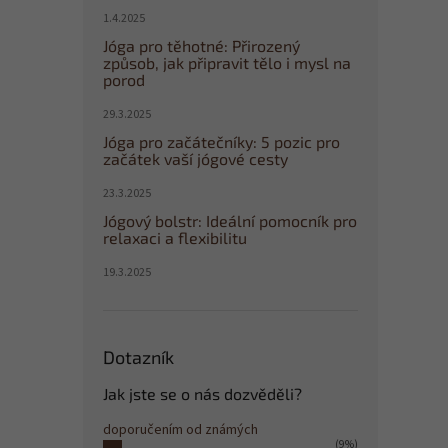
1.4.2025
Jóga pro těhotné: Přirozený
způsob, jak připravit tělo i mysl na
porod
29.3.2025
Jóga pro začátečníky: 5 pozic pro
začátek vaší jógové cesty
23.3.2025
Jógový bolstr: Ideální pomocník pro
relaxaci a flexibilitu
19.3.2025
Dotazník
Jak jste se o nás dozvěděli?
doporučením od známých
(9%)