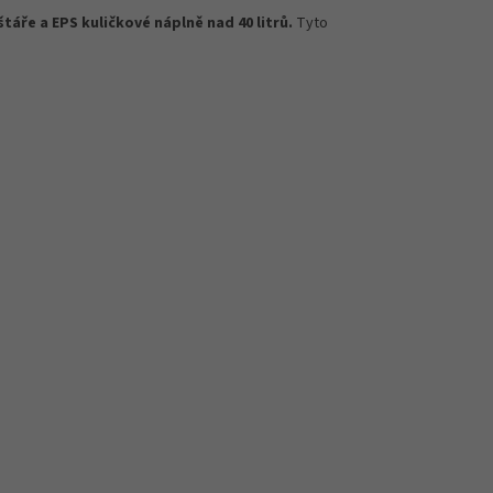
táře a EPS kuličkové náplně nad 40 litrů.
Tyto