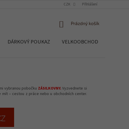
OCHRANA OSOBNÍCH ÚDAJŮ
CZK
SOUBORY COOKIES
Přihlášení
REKLAMACE, 
NÁKUPNÍ
Prázdný košík
KOŠÍK
DÁRKOVÝ POUKAZ
VELKOOBCHOD
Blog
Vámi vybranou pobočku
ZÁSILKOVNY.
Vyzvednete si
e mít – cestou z práce nebo u obchodních center.