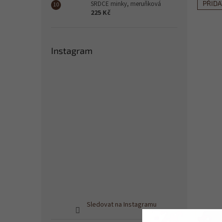
PŘID
SRDCE minky, meruňková
225 Kč
Instagram
Sledovat na Instagramu