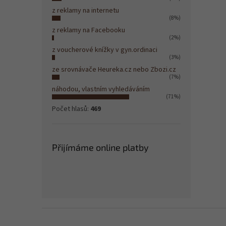
z reklamy na internetu
(8%)
z reklamy na Facebooku
(2%)
z voucherové knížky v gyn.ordinaci
(3%)
ze srovnávače Heureka.cz nebo Zbozi.cz
(7%)
náhodou, vlastním vyhledáváním
(71%)
Počet hlasů:
469
Přijímáme online platby
Z
á
p