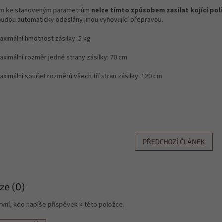
m ke stanoveným parametrům
nelze tímto způsobem zasílat kojící polš
budou automaticky odeslány jinou vyhovující přepravou.
aximální hmotnost zásilky: 5 kg
aximální rozměr jedné strany zásilky: 70 cm
aximální součet rozměrů všech tří stran zásilky: 120 cm
PŘEDCHOZÍ ČLÁNEK
ze (0)
vní, kdo napíše příspěvek k této položce.