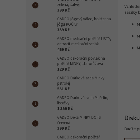
n
zelená, šalvěj
Vzhlede
e
399 Kč
zásilky 
l
GADEO jógový válec, bolster na
M
jógu KOČKY
359 Kč
M
GADEO meditační polštář LISTY,
antracit
meditační sedák
M
469 Kč
GADEO dekorační povlak na
polštář MINKY, starorůžová
129 Kč
GADEO Dárková sada Minky
petrolej
551 Kč
GADEO Dárková sada Mušelín,
lístečky
1 359 Kč
Disku
GADEO Deka MINKY DOTS
červená
399 Kč
Buďte pr
GADEO dekorační polštář