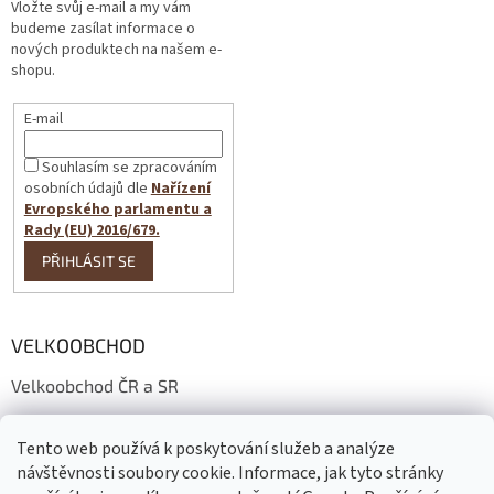
Vložte svůj e-mail a my vám
budeme zasílat informace o
nových produktech na našem e-
shopu.
E-mail
Souhlasím se zpracováním
osobních údajů dle
Nařízení
Evropského parlamentu a
Rady (EU) 2016/679.
PŘIHLÁSIT SE
VELKOOBCHOD
Velkoobchod ČR a SR
Wholesale conditions
Tento web používá k poskytování služeb a analýze
Großhandelsbedingungen
návštěvnosti soubory cookie. Informace, jak tyto stránky