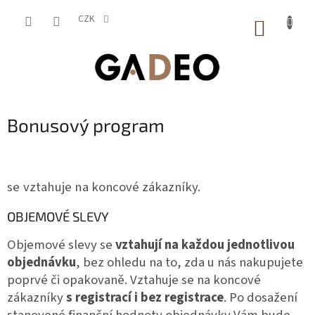
Přejít
na
CZK
NÁKUP
obsah
KOŠÍK
Bonusový program
se vztahuje na
koncové zákazníky.
OBJEMOVÉ SLEVY
Objemové slevy se
vztahují na každou jednotlivou
objednávku
, bez ohledu na to, zda u nás nakupujete
poprvé či opakovaně. Vztahuje se na koncové
zákazníky
s registrací i bez registrace
. Po dosažení
stanovené finanční hodnoty objednávky Vám bude