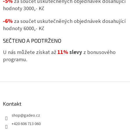
-5%
za součet uskutečněných objednávek dosahující
hodnoty 3000,- Kč
-6%
za součet uskutečněných objednávek dosahující
hodnoty 6000,- Kč
SEČTENO A PODTRŽENO
U nás můžete získat až
11%
slevy
z bonusového
programu.
Z
á
p
a
Kontakt
t
shop
@
gadeo.cz
í
+420 606 713 060