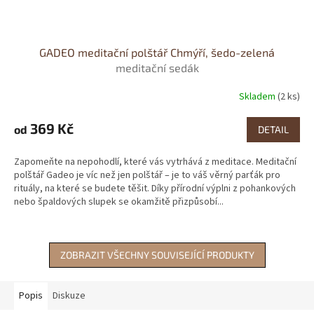
GADEO meditační polštář Chmýří, šedo-zelená
meditační sedák
Skladem
(2 ks)
Průměrné
hodnocení
produktu
369 Kč
od
DETAIL
je
4,2
Zapomeňte na nepohodlí, které vás vytrhává z meditace. Meditační
z
polštář Gadeo je víc než jen polštář – je to váš věrný parťák pro
5
rituály, na které se budete těšit. Díky přírodní výplni z pohankových
hvězdiček.
nebo špaldových slupek se okamžitě přizpůsobí...
ZOBRAZIT VŠECHNY SOUVISEJÍCÍ PRODUKTY
Popis
Diskuze