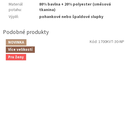
Materiál
80% bavlna + 20% polyester (směsová
potahu
:
tkanina)
Výplň
:
pohankové nebo špaldové slupky
Kód:
1700KVT-30-NP
NOVINKA
Více velikostí
Pro ženy