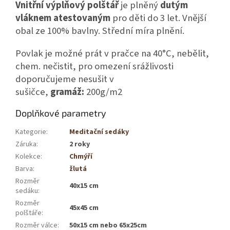
Vnitřní výplňový polštář
je plněný
d
utým
vláknem atestovaným
pro děti do 3 let. Vnější
obal ze 100% bavlny. Střední míra plnění.
Povlak je možné prát v pračce na 40°C, nebělit,
chem. nečistit, pro omezení srážlivosti
doporučujeme nesušit v
sušičce,
gramáž:
200g/m2
Doplňkové parametry
Kategorie
:
Meditační sedáky
Záruka
:
2 roky
Kolekce
:
Chmýří
Barva
:
žlutá
Rozměr
40x15 cm
sedáku
:
Rozměr
45x45 cm
polštáře
:
Rozměr válce
:
50x15 cm nebo 65x25cm