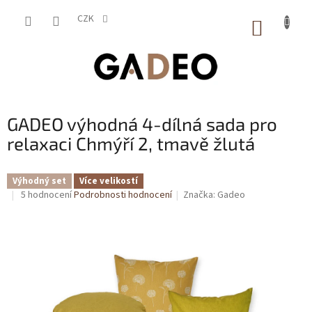
Přejít
na
CZK
NÁKUP
obsah
KOŠÍK
GADEO výhodná 4-dílná sada pro
relaxaci Chmýří 2, tmavě žlutá
Výhodný set
Více velikostí
Průměrné
5 hodnocení
Podrobnosti hodnocení
Značka:
Gadeo
hodnocení
produktu
je
4,4
z
5
hvězdiček.