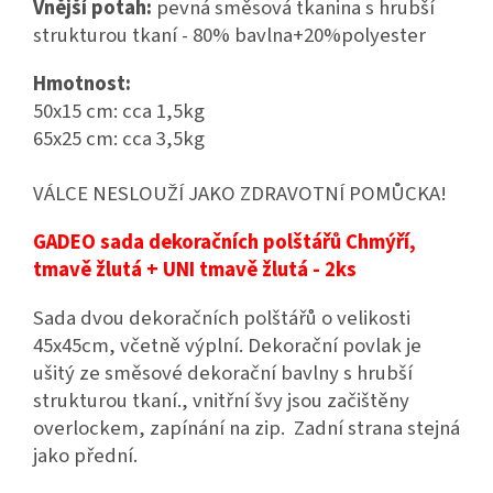
Vnější potah:
pevná směsová tkanina s hrubší
strukturou tkaní - 80% bavlna+20%polyester
Hmotnost:
50x15 cm: cca 1,5kg
65x25 cm: cca 3,5kg
VÁLCE NESLOUŽÍ JAKO ZDRAVOTNÍ POMŮCKA!
GADEO sada dekoračních polštářů Chmýří,
tmavě žlutá + UNI tmavě žlutá - 2ks
Sada dvou dekoračních polštářů o velikosti
45x45cm, včetně výplní. Dekorační povlak je
ušitý ze směsové dekorační bavlny s hrubší
strukturou tkaní., vnitřní švy jsou začištěny
overlockem, zapínání na zip. Zadní strana stejná
jako přední.