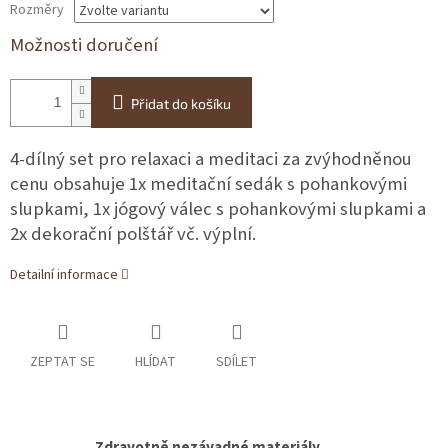
Rozměry
Možnosti doručení
Přidat do košíku
4-dílný set pro relaxaci a meditaci za zvýhodněnou
cenu obsahuje 1x meditační sedák s pohankovými
slupkami, 1x jógový válec s pohankovými slupkami a
2x dekorační polštář vč. výplní.
Detailní informace
ZEPTAT SE
HLÍDAT
SDÍLET
Zdravotně nezávadné materiály