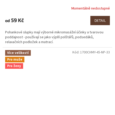
Momentálně nedostupné
Průměrné
hodnocení
produktu
59 Kč
od
DETAIL
je
4,0
Pohankové slupky mají výborné mikromasážní účinky a tvarovou
z
poddajnost - používají se jako výplň polštářů, podsedáků,
5
relaxačních podložek a matrací.
hvězdiček.
Kód:
1700CHMY-45-NP-33
Více velikostí
Pro muže
Pro ženy