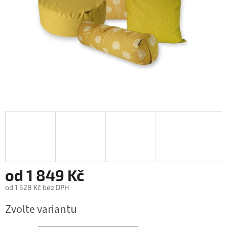
od
1 849 Kč
od
1 528 Kč
bez DPH
Měrná
Zvolte variantu
cena: