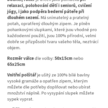
relaxaci, polohování dětí i seniorů, cvičení
jógy, i jako podpěra bederní páteře při
dlouhém sezení.
Má snímatelný a pratelný
potah, opratřený dlouhým zipem. Je plněn
pohankovými slupkami, které j
sou vhodné pro
každodenní použití, jsou 100% přírodní, velmi
dobře se přizpůsobí tvaru vašeho těla, neztrácí
objem.
Rozměr válce
dle volby:
50x15cm
nebo
65x25cm
Vnitřní polštář
je ušitý ze 100% bílé bavlny
vysoké gramáže a opatřen zipem, kterým
můžete dle potřeby doplňovat nebo ubírat
množství náplně.
Po vysypání slupek můžete
sypek vyprat.