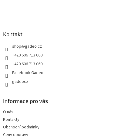
Z
á
p
a
Kontakt
t
shop
@
gadeo.cz
í
+420 606 713 060
+420 606 713 060
Facebook Gadeo
gadeocz
Informace pro vás
O nás
Kontakty
Obchodní podmínky
Ceny dopravy