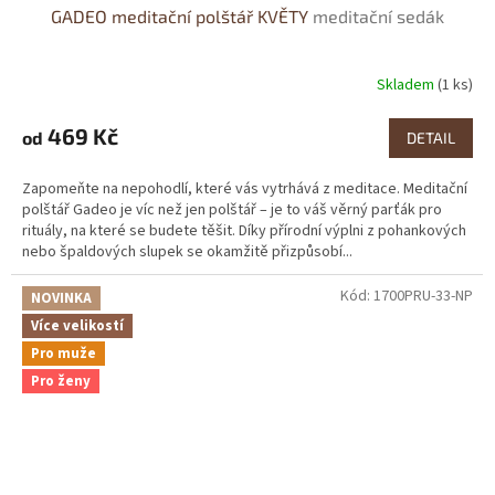
GADEO meditační polštář KVĚTY
meditační sedák
Skladem
(1 ks)
469 Kč
od
DETAIL
Zapomeňte na nepohodlí, které vás vytrhává z meditace. Meditační
polštář Gadeo je víc než jen polštář – je to váš věrný parťák pro
rituály, na které se budete těšit. Díky přírodní výplni z pohankových
nebo špaldových slupek se okamžitě přizpůsobí...
Kód:
1700PRU-33-NP
NOVINKA
Více velikostí
Pro muže
Pro ženy