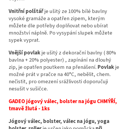
Vnitřní polštář
je ušitý ze 100% bílé bavlny
vysoké gramáže a opatřen zipem, kterým
můžete dle potřeby doplňovat nebo ubírat
množství náplně.
Po vysypání slupek můžete
sypek vyprat.
Vnější povlak
je ušitý z dekorační bavlny ( 80%
bavlna + 20% polyester) , zapínání na dlouhý
zip, je opatřen poutkem na přenášení.
Povlak
je
možné prát v pračce na 40°C, nebělit, chem.
nečistit, pro omezení srážlivosti doporučuji
nesušit v sušičce.
GADEO jógový válec, bolster na jógu CHMÝŘÍ,
tmavě žlutá - 1ks
Jógový válec, bolster, válec na jógu, yoga
bolster, roller
je určen jako pomůcka
při