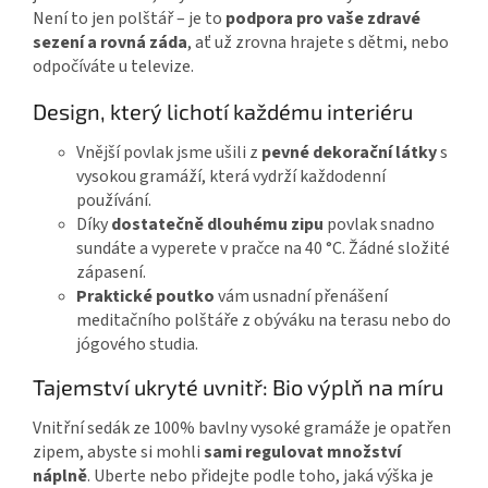
Není to jen polštář – je to
podpora pro vaše zdravé
sezení a rovná záda
, ať už zrovna hrajete s dětmi, nebo
odpočíváte u televize.
Design, který lichotí každému interiéru
Vnější povlak jsme ušili z
pevné dekorační látky
s
vysokou gramáží, která vydrží každodenní
používání.
Díky
dostatečně dlouhému zipu
povlak snadno
sundáte a vyperete v pračce na 40 °C. Žádné složité
zápasení.
Praktické poutko
vám usnadní přenášení
meditačního polštáře z obýváku na terasu nebo do
jógového studia.
Tajemství ukryté uvnitř: Bio výplň na míru
Vnitřní sedák ze 100% bavlny vysoké gramáže je opatřen
zipem, abyste si mohli
sami regulovat množství
náplně
. Uberte nebo přidejte podle toho, jaká výška je