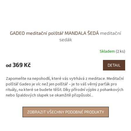
GADEO meditační polštář MANDALA ŠEDÁ
meditační
sedák
Skladem
(2 ks)
Průměrné
hodnocení
produktu
369 Kč
od
DETAIL
je
4,0
Zapomeňte na nepohodlí, které vás vytrhává z meditace. Meditační
z
polštář Gadeo je víc než jen polštář – je to váš věrný parťák pro
5
rituály, na které se budete těšit. Díky přírodní výplni z pohankových
hvězdiček.
nebo špaldových slupek se okamžitě přizpůsobí...
ZOBRAZIT VŠECHNY PODOBNÉ PRODUKTY