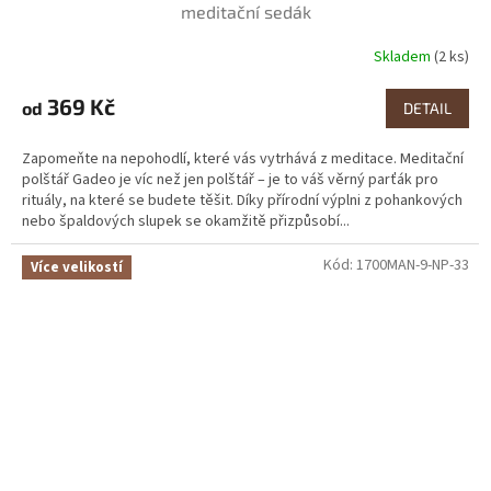
meditační sedák
Skladem
(2 ks)
Průměrné
hodnocení
produktu
369 Kč
od
DETAIL
je
4,2
Zapomeňte na nepohodlí, které vás vytrhává z meditace. Meditační
z
polštář Gadeo je víc než jen polštář – je to váš věrný parťák pro
5
rituály, na které se budete těšit. Díky přírodní výplni z pohankových
hvězdiček.
nebo špaldových slupek se okamžitě přizpůsobí...
Kód:
1700MAN-9-NP-33
Více velikostí