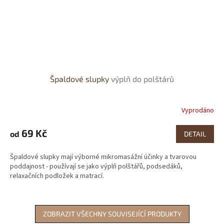
Špaldové slupky
výplň do polštárů
Vyprodáno
Průměrné
hodnocení
produktu
69 Kč
od
DETAIL
je
4,1
Špaldové slupky mají výborné mikromasážní účinky a tvarovou
z
poddajnost - používají se jako výplň polštářů, podsedáků,
5
relaxačních podložek a matrací.
hvězdiček.
ZOBRAZIT VŠECHNY SOUVISEJÍCÍ PRODUKTY