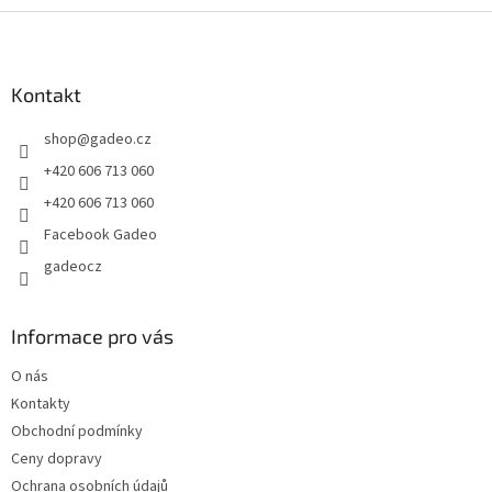
Z
á
p
a
Kontakt
t
shop
@
gadeo.cz
í
+420 606 713 060
+420 606 713 060
Facebook Gadeo
gadeocz
Informace pro vás
O nás
Kontakty
Obchodní podmínky
Ceny dopravy
Ochrana osobních údajů