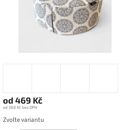
od
469 Kč
od
388 Kč
bez DPH
Měrná
Zvolte variantu
cena: