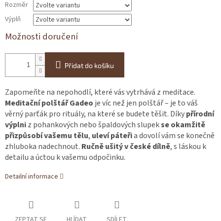
Rozměr
Výplň
Možnosti doručení
Přidat do košíku
Zapomeňte na nepohodlí, které vás vytrhává z meditace.
Meditační polštář Gadeo
je víc než jen polštář – je to váš
věrný parťák pro rituály, na které se budete těšit. Díky
přírodní
výplni
z pohankových nebo špaldových slupek
se okamžitě
přizpůsobí vašemu tělu
,
uleví páteři
a dovolí vám se konečně
zhluboka nadechnout.
Ručně ušitý v české dílně
, s láskou k
detailu a úctou k vašemu odpočinku.
Detailní informace
ZEPTAT SE
HLÍDAT
SDÍLET