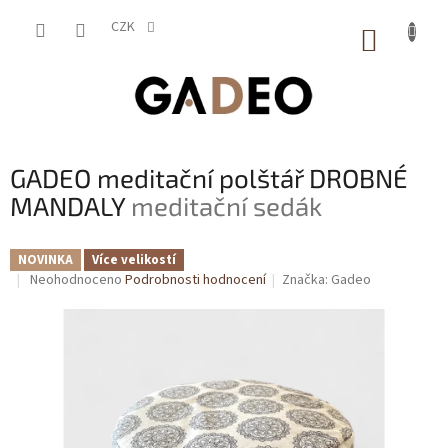
Přejít
na
CZK
NÁKUP
obsah
KOŠÍK
GADEO meditační polštář DROBNÉ
MANDALY
meditační sedák
NOVINKA
Více velikostí
Průměrné
Neohodnoceno
Podrobnosti hodnocení
Značka:
Gadeo
hodnocení
produktu
je
0,0
z
5
hvězdiček.