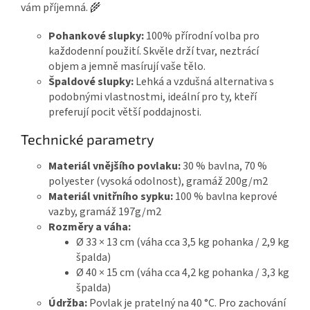
vám příjemná. 🌾
Pohankové slupky:
100% přírodní volba pro
každodenní použití. Skvěle drží tvar, neztrácí
objem a jemně masírují vaše tělo.
Špaldové slupky:
Lehká a vzdušná alternativa s
podobnými vlastnostmi, ideální pro ty, kteří
preferují pocit větší poddajnosti.
Technické parametry
Materiál vnějšího povlaku:
30 % bavlna, 70 %
polyester (vysoká odolnost), gramáž 200g/m2
Materiál vnitřního sypku:
100 % bavlna keprové
vazby, gramáž 197g/m2
Rozměry a váha:
Ø 33 × 13 cm (váha cca 3,5 kg pohanka / 2,9 kg
špalda)
Ø 40 × 15 cm (váha cca 4,2 kg pohanka / 3,3 kg
špalda)
Údržba:
Povlak je pratelný na 40 °C. Pro zachování