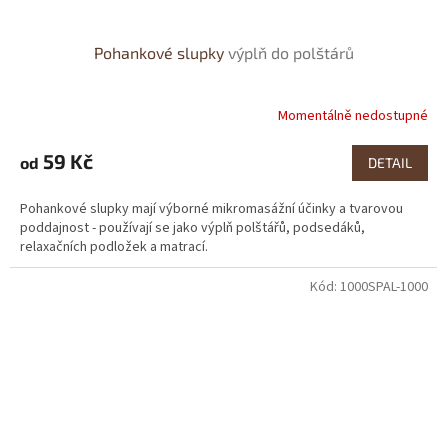
Pohankové slupky
výplň do polštárů
Momentálně nedostupné
Průměrné
hodnocení
produktu
59 Kč
od
DETAIL
je
4,0
Pohankové slupky mají výborné mikromasážní účinky a tvarovou
z
poddajnost - používají se jako výplň polštářů, podsedáků,
5
relaxačních podložek a matrací.
hvězdiček.
Kód:
1000SPAL-1000