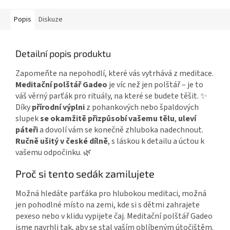
Popis
Diskuze
Detailní popis produktu
Zapomeňte na nepohodlí, které vás vytrhává z meditace.
Meditační polštář Gadeo
je víc než jen polštář – je to
váš věrný parťák pro rituály, na které se budete těšit. ✨
Díky
přírodní výplni
z pohankových nebo špaldových
slupek
se okamžitě přizpůsobí vašemu tělu
,
uleví
páteři
a dovolí vám se konečně zhluboka nadechnout.
Ručně ušitý v české dílně
, s láskou k detailu a úctou k
vašemu odpočinku. 🌿
Proč si tento sedák zamilujete
Možná hledáte parťáka pro hlubokou meditaci, možná
jen pohodlné místo na zemi, kde si s dětmi zahrajete
pexeso nebo v klidu vypijete čaj. Meditační polštář Gadeo
jsme navrhli tak, aby se stal vaším oblíbeným útočištěm.