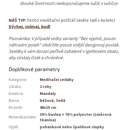
dlouhé životnosti nedoporučujeme sušit v sušičce.
NÁŠ TIP:
tento meditační polštář skvěle ladí s kolekcí
Dýchej, vnímej, buď!
Poznámka: V případě volby varianty "Bez výplně, pouze
náhradní potah" obdržíte pouze vnější designový povlak.
Sedáky k vám dorazí pečlivě zabalené v igelitovém obalu,
aby zůstaly čisté a chráněné.
Doplňkové parametry
Kategorie
:
Meditační sedáky
Záruka
:
2 roky
Kolekce
:
Mandaly
Barva
:
béžová
,
šedá
Rozměr
:
40x15 cm
30% bavlna + 70% polyester (směsová
Materiál potahu
:
tkanina)
Výplň
:
pohankové nebo špaldové slupky