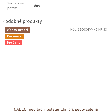
Snímatelný
Ano
potah
:
Kód:
1700CHMY-45-NP-33
Více velikostí
Pro muže
Pro ženy
GADEO meditační polštář Chmýří, šedo-zelená