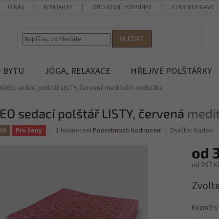
O NÁS
KONTAKTY
OBCHODNÍ PODMÍNKY
CENY DOPRAVY
HLEDAT
 BYTU
JÓGA, RELAXACE
HŘEJIVÉ POLŠTÁŘKY
ADEO sedací polštář LISTY, červená
meditační podložka
O sedací polštář LISTY, červená
medit
Průměrné
1 hodnocení
Podrobnosti hodnocení
Značka:
Gadeo
KA
Pro ženy
hodnocení
produktu
od
je
od
297 K
4,0
z
Měrná
Zvolt
5
cena:
hvězdiček.
Rozměry