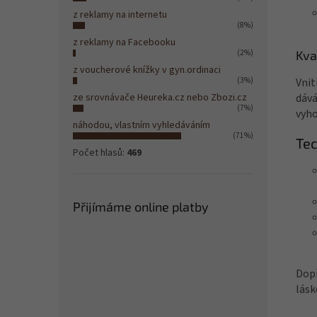
z reklamy na internetu
(8%)
z reklamy na Facebooku
Kva
(2%)
z voucherové knížky v gyn.ordinaci
Vnit
(3%)
dává
ze srovnávače Heureka.cz nebo Zbozi.cz
(7%)
vyho
náhodou, vlastním vyhledáváním
(71%)
Te
Počet hlasů:
469
Přijímáme online platby
Dopř
lásk