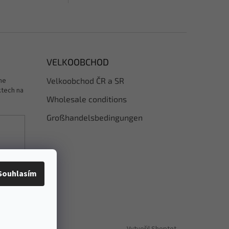
čne protestovat?
podlaze začne protestovat?
tlačit kotníky, záda
Začnou vás tlačit kotníky, záda
vy místo klidu řešíte,
se kulatí a vy místo klidu řešíte,
a sednout, aby to...
jak si sakra sednout, aby to...
VELKOOBCHOD
me
Velkoobchod ČR a SR
ktech na
Wholesale conditions
Großhandelsbedingungen
dy
Souhlasím