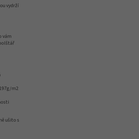
ou vydrží
To vám
polštář
á
 197g/m2
nosti
ně ušito s