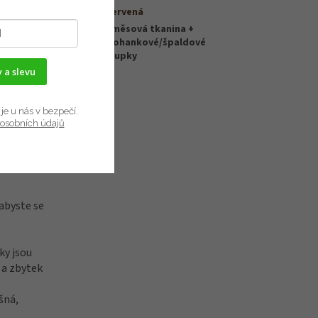
ci. Jenže
Barva
:
červená
 jak si
směsová tkanina +
ro
Materiál
:
pohankové/špaldové
slupky
ý
 a slevu
je u nás v bezpečí.
osobních údajů
vysoké
od studené
ete na
abyste se
ky jsou
 a zbytek
šná,