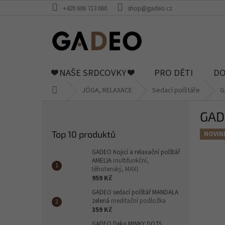
Přejít
+420 606 713 060
shop@gadeo.cz
na
obsah
❤️ NAŠE SRDCOVKY ❤️
PRO DĚTI
DO
Domů
JÓGA, RELAXACE
Sedací polštáře
G
P
GADE
o
s
Top 10 produktů
NOVIN
t
r
GADEO Kojicí a relaxační polštář
a
AMELIA
multifunkční,
těhotenský, MAXI
n
959 Kč
n
GADEO sedací polštář MANDALA
í
zelená
meditační podložka
p
359 Kč
a
GADEO Deka MINKY DOTS