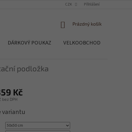
OCHRANA OSOBNÍCH ÚDAJŮ
CZK
SOUBORY COOKIES
Přihlášení
REKLAMACE, 
NÁKUPNÍ
Prázdný košík
KOŠÍK
DÁRKOVÝ POUKAZ
VELKOOBCHOD
Blog
ační podložka
359 Kč
č
bez DPH
e variantu