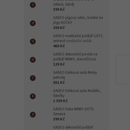
n
zelená, šalvěj
e
399 Kč
l
GADEO jógový válec, bolster na
jógu KOČKY
359 Kč
GADEO meditační polštář LISTY,
antracit
meditační sedák
469 Kč
GADEO dekorační povlak na
polštář MINKY, starorůžová
129 Kč
GADEO Dárková sada Minky
petrolej
551 Kč
GADEO Dárková sada Mušelín,
lístečky
1 359 Kč
GADEO Deka MINKY DOTS
červená
399 Kč
GADEO dekorační polštář