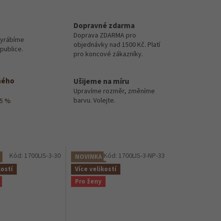
Dopravné zdarma
Doprava ZDARMA pro
vyrábíme
objednávky nad 1500 Kč. Platí
publice.
pro koncové zákazníky.
ného
Ušijeme na míru
Upravíme rozměr, změníme
barvu. Volejte.
15 %
Kód:
1700LIS-3-30
Kód:
1700LIS-3-NP-33
NOVINKA
kostí
Více velikostí
Pro ženy