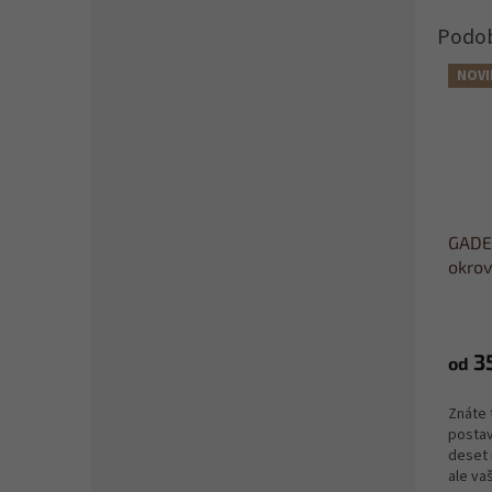
NOVI
GADEO
okro
podl
3
od
Znáte 
postav
deset 
ale vaš