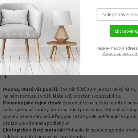
ku u konferenčního stolku nebo se na deset minut ztišit při medita
hvíli vás začnou tlačit kotníky, záda se kulatí a vy místo klidu řešíte,
a sednout, aby to nebolelo.
Sedací polštář Gadeo
jsme navrhli p
hny, kteří hledají širokou a stabilní základnu pro své rituály i běžn
Chci novinky
činek. ✨
 čtverec klidu pro každý den
Vaše e-mailová adresa 
Zásady zpracování 
škou cca 7 cm je tento polštář ideální volbou, pokud vám klasické 
ky nevyhovují, ale přesto toužíte po měkkosti a dokonalé izolaci 
ahy. Je to váš parťák pro meditaci, jógu i chvíle, kdy si s dětmi hraj
. 🧘
Plocha, která vás podrží:
Rozměr 50x50 cm je dost velký na to, 
na něm nemuseli vrtět. Máte svůj prostor, svou stabilitu.
Pohanka jako tajná zbraň:
Zapomeňte na měkký molitan nebo
polystyrenové kuličky, které se hned prosednou. Pohankové slup
sypké a pevné zároveň. Přesypou se tam, kde potřebujete oporu,
vás izoluje od chladu podlahy. 🌿
Ekologický a čistý materiál:
Pohanka je hypoalergenní a prody
takže je polštář bezpečný i pro alergiky.