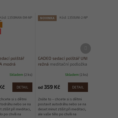
Kód:
1350MAN-5M-NP
Kód:
1350UNI-2-NP
NOVINKA
e
Další
produkt
dací polštář
GADEO sedací polštář UNI
A modrá
režná
meditační podložka
í podložka
Skladem
(2 ks)
Skladem
(2 ks)
Kč
359 Kč
od
DETAIL
DETAIL
chcete si s dětmi
Znáte to – chcete si s dětmi
utodráhu nebo se na
postavit autodráhu nebo se na
 ztišit při meditaci,
deset minut ztišit při meditaci,
lo po chvíli na
ale vaše tělo po chvíli na