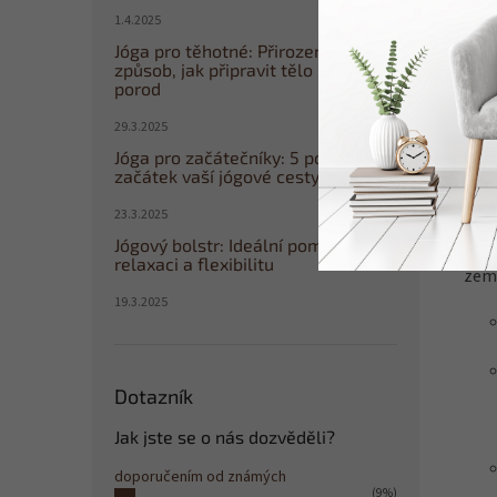
kníž
1.4.2025
po c
Jóga pro těhotné: Přirozený
sakr
způsob, jak připravit tělo i mysl na
porod
všec
odpo
29.3.2025
Jóga pro začátečníky: 5 pozic pro
Váš
začátek vaší jógové cesty
S vý
23.3.2025
sedá
Jógový bolstr: Ideální pomocník pro
podl
relaxaci a flexibilitu
zemi
19.3.2025
Dotazník
Jak jste se o nás dozvěděli?
doporučením od známých
(9%)