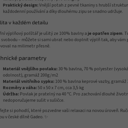
Praktický design:
Vnější potah z pevné tkaniny s hrubší struktur
každodenní používání a díky dlouhému zipu se snadno udržuje.
lita v každém detailu
řní výplňový polštář je ušitý ze 100% bavlny a
je opatřen zipem
. 
 svobodu – můžete si sami ubrat nebo doplnit výplň tak, aby vám 
voval na milimetr přesně.
chnické parametry
Materiál vnějšího povlaku:
30 % bavlna, 70 % polyester (vysok
odolnost), gramáž 200g/m2
Materiál vnitřního sypku:
100 % bavlna keprové vazby, gramáž
Rozměry a váha:
50 x 50 x 7 cm, cca 3,5 kg
Údržba:
Povlak je pratelný na 40 °C. Pro zachování dlouhé život
nedoporučujeme sušit v sušičce.
ejte si pohodlí, které pozvedne vaši relaxaci na novou úroveň. Ruč
ou v české dílně Gadeo. ✨