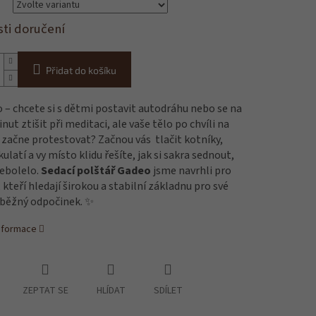
ti doručení
Přidat do košíku
 – chcete si s dětmi postavit autodráhu nebo se na
nut ztišit při meditaci, ale vaše tělo po chvíli na
začne protestovat? Začnou vás tlačit kotníky,
kulatí a vy místo klidu řešíte, jak si sakra sednout,
nebolelo.
Sedací polštář Gadeo
jsme navrhli pro
 kteří hledají širokou a stabilní základnu pro své
i běžný odpočinek. ✨
informace
ZEPTAT SE
HLÍDAT
SDÍLET