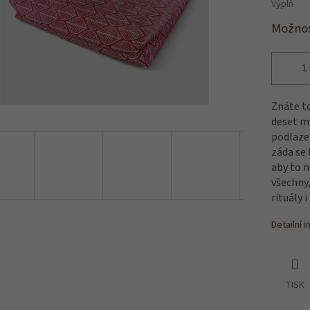
Výplň
Možnos
Znáte to
deset mi
podlaze 
záda se 
aby to 
všechny,
rituály 
Detailní 
TISK