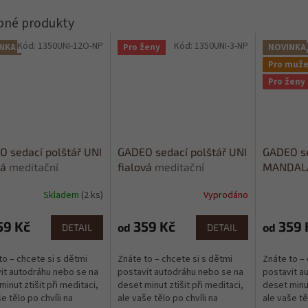
Kód:
1350UNI-12O-NP
Kód:
1350UNI-3-NP
NKA
Pro ženy
NOVINKA
Pro muž
Pro ženy
 sedací polštář UNI
GADEO sedací polštář UNI
GADEO se
vá
meditační
fialová
meditační
MANDAL
ožka
podložka
meditačn
Skladem
(2 ks)
Vyprodáno
59 Kč
359 Kč
359 
od
od
DETAIL
DETAIL
to – chcete si s dětmi
Znáte to – chcete si s dětmi
Znáte to – 
it autodráhu nebo se na
postavit autodráhu nebo se na
postavit a
minut ztišit při meditaci,
deset minut ztišit při meditaci,
deset minut
e tělo po chvíli na
ale vaše tělo po chvíli na
ale vaše tě