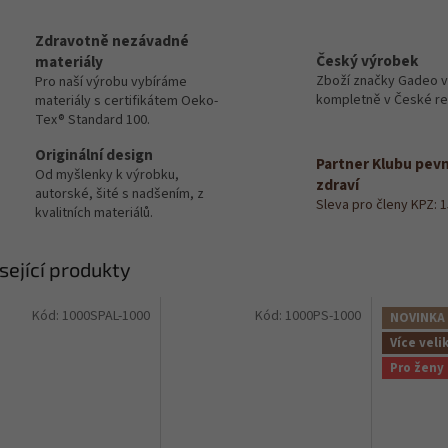
Zdravotně nezávadné
Český výrobek
materiály
Zboží značky Gadeo 
Pro naší výrobu vybíráme
kompletně v České re
materiály s certifikátem Oeko-
Tex® Standard 100.
Originální design
Partner Klubu pev
Od myšlenky k výrobku,
zdraví
autorské, šité s nadšením, z
Sleva pro členy KPZ: 
kvalitních materiálů.
sející produkty
Kód:
1000SPAL-1000
Kód:
1000PS-1000
NOVINKA
Více veli
Pro ženy