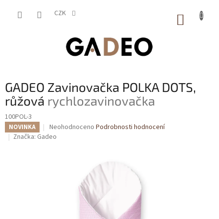
Přejít
na
CZK
NÁKUP
obsah
KOŠÍK
GADEO Zavinovačka POLKA DOTS,
růžová
rychlozavinovačka
100POL-3
Průměrné
Neohodnoceno
Podrobnosti hodnocení
NOVINKA
hodnocení
Značka:
Gadeo
produktu
je
0,0
z
5
hvězdiček.