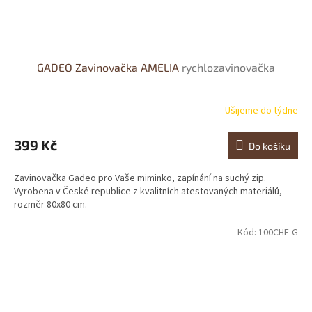
GADEO Zavinovačka AMELIA
rychlozavinovačka
Ušijeme do týdne
Průměrné
hodnocení
produktu
399 Kč
Do košíku
je
4,5
Zavinovačka Gadeo pro Vaše miminko, zapínání na suchý zip.
z
Vyrobena v České republice z kvalitních atestovaných materiálů,
5
rozměr 80x80 cm.
hvězdiček.
Kód:
100CHE-G