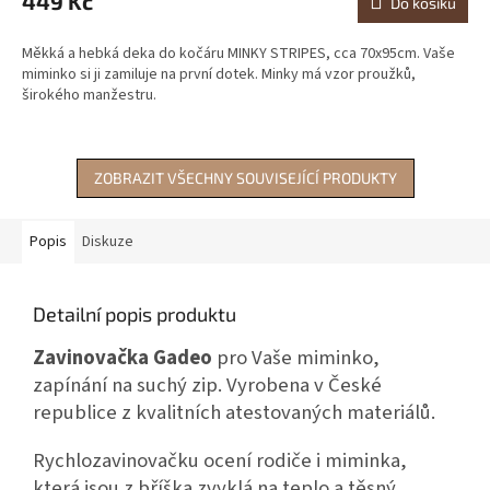
449 Kč
Do košíku
Měkká a hebká deka do kočáru MINKY STRIPES, cca 70x95cm. Vaše
miminko si ji zamiluje na první dotek. Minky má vzor proužků,
širokého manžestru.
ZOBRAZIT VŠECHNY SOUVISEJÍCÍ PRODUKTY
Popis
Diskuze
Detailní popis produktu
Zavinovačka Gadeo
pro Vaše miminko,
zapínání na suchý zip. Vyrobena v České
republice z kvalitních atestovaných materiálů.
Rychlozavinovačku ocení rodiče i miminka,
která jsou z bříška zvyklá na teplo a těsný