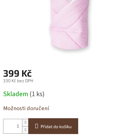
399 Kč
330 Kč bez DPH
Měrná
Skladem
(1 ks)
cena:
Možnosti doručení
Přidat do košíku