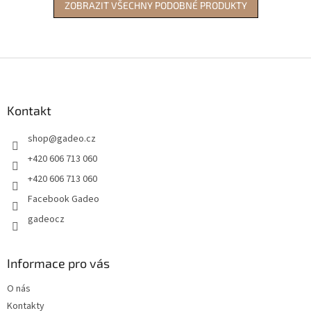
ZOBRAZIT VŠECHNY PODOBNÉ PRODUKTY
Z
á
p
a
Kontakt
t
shop
@
gadeo.cz
í
+420 606 713 060
+420 606 713 060
Facebook Gadeo
gadeocz
Informace pro vás
O nás
Kontakty