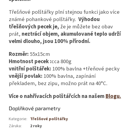
Třešňové polštářky plní stejnou funkci jako více
známé pohankové polštářky.
Výhodou
třešňových pecek je,
že je můžete bez obav
prát,
neztrácí objem, akumulované teplo udrží
velmi dlouho, jsou 100% přírodní.
Rozměr:
55x15cm
Hmotnost pecek :
cca 800g
vnitřní polštářek:
100% bavlna +třeňové pecky
vnější povlak:
100% bavlna, zapínání
překladem, bez zipu, možno prát na 40°C.
Více o nahřívacích polštářcích na našem
Blogu.
Doplňkové parametry
Kategorie
:
Třešňové polštářky
Záruka
:
2 roky