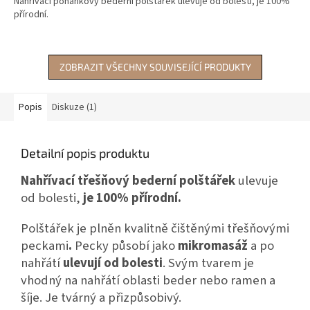
Nahřívací pohankový bederní polštářek ulevuje od bolesti, je 100%
z
přírodní.
5
hvězdiček.
ZOBRAZIT VŠECHNY SOUVISEJÍCÍ PRODUKTY
Popis
Diskuze (1)
Detailní popis produktu
Nahřívací třešňový bederní polštářek
ulevuje
od bolesti,
je 100% přírodní.
Polštářek je plněn kvalitně čištěnými třešňovými
peckami
.
Pecky působí jako
mikromasáž
a po
nahřátí
ulevují od bolesti
. Svým tvarem je
vhodný na nahřátí oblasti beder nebo ramen a
šíje. Je tvárný a přizpůsobivý.