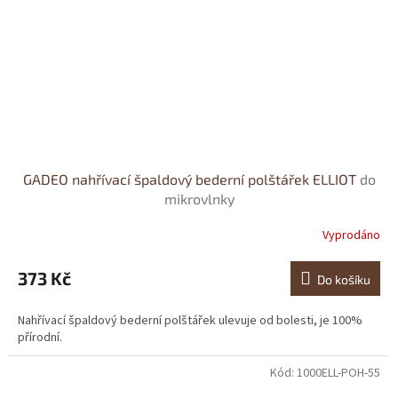
GADEO nahřívací špaldový bederní polštářek ELLIOT
do
mikrovlnky
Vyprodáno
373 Kč
Do košíku
Nahřívací špaldový bederní polštářek ulevuje od bolesti, je 100%
přírodní.
Kód:
1000ELL-POH-55