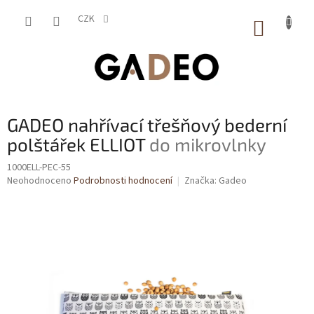
Přejít
na
CZK
NÁKUP
obsah
KOŠÍK
GADEO nahřívací třešňový bederní
polštářek ELLIOT
do mikrovlnky
1000ELL-PEC-55
Průměrné
Neohodnoceno
Podrobnosti hodnocení
Značka:
Gadeo
hodnocení
produktu
je
0,0
z
5
hvězdiček.