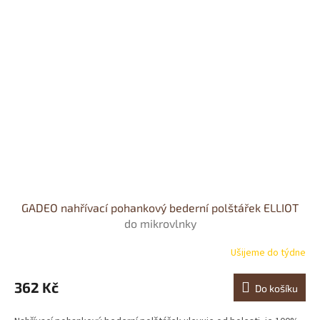
GADEO nahřívací pohankový bederní polštářek ELLIOT
do mikrovlnky
Ušijeme do týdne
Průměrné
hodnocení
produktu
362 Kč
Do košíku
je
0,0