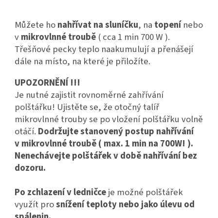
Můžete ho
nahřívat na sluníčku
, na
topení
nebo
v
mikrovlnné troubě
( cca 1 min 700 W ).
Třešňové pecky teplo naakumulují a přenášejí
dále na místo, na které je přiložíte.
UPOZORNĚNÍ !!!
Je nutné zajistit rovnoměrné zahřívání
polštářku! Ujistěte se, že otočný talíř
mikrovlnné trouby se po vložení polštářku volně
otáčí.
Dodržujte stanovený postup nahřívání
v mikrovlnné troubě ( max. 1 min na 700W! ).
Nenechávejte polštářek v době nahřívání bez
dozoru.
Po zchlazení v ledničce
je možné polštářek
využít pro
snížení teploty nebo jako úlevu od
spálenin.