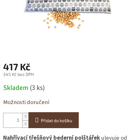
417 Kč
345 Kč bez DPH
Měrná
Skladem
(3 ks)
cena:
Možnosti doručení
Přidat do košíku
Nahřívací třešňový bederní polštářek
ulevuje od