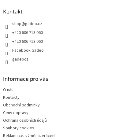
p
a
Kontakt
t
shop
@
gadeo.cz
í
+420 606 713 060
+420 606 713 060
Facebook Gadeo
gadeocz
Informace pro vás
O nás
Kontakty
Obchodní podmínky
Ceny dopravy
Ochrana osobních údajů
Soubory cookies
Reklamace, výměna, vrácení