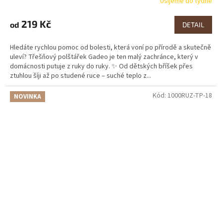
Ušijeme do týdne
219 Kč
od
DETAIL
Hledáte rychlou pomoc od bolesti, která voní po přírodě a skutečně
uleví? Třešňový polštářek Gadeo je ten malý zachránce, který v
domácnosti putuje z ruky do ruky. ✨ Od dětských bříšek přes
ztuhlou šíji až po studené ruce – suché teplo z...
Kód:
1000RUZ-TP-18
NOVINKA