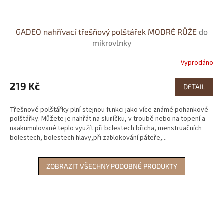
GADEO nahřívací třešňový polštářek MODRÉ RŮŽE
do
mikrovlnky
Vyprodáno
Průměrné
hodnocení
produktu
219 Kč
DETAIL
je
5,0
Třešnové polštářky plní stejnou funkci jako více známé pohankové
z
polštářky. Můžete je nahřát na sluníčku, v troubě nebo na topení a
5
naakumulované teplo využít při bolestech břicha, menstruačních
hvězdiček.
bolestech, bolestech hlavy,při zablokování páteře,...
ZOBRAZIT VŠECHNY PODOBNÉ PRODUKTY
Z
á