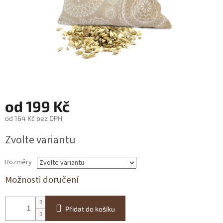
od
199 Kč
od
164 Kč
bez DPH
Měrná
Zvolte variantu
cena:
Rozměry
Možnosti doručení
Přidat do košíku