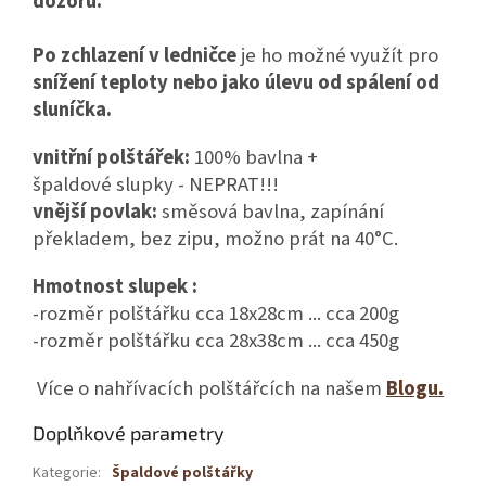
dozoru.
Po zchlazení v ledničce
je ho možné využít pro
snížení teploty nebo jako úlevu od spálení od
sluníčka.
vnitřní polštářek:
100% bavlna +
špaldové slupky - NEPRAT!!!
vnější povlak:
směsová bavlna, zapínání
překladem, bez zipu, možno prát na 40°C.
Hmotnost slupek :
-rozměr polštářku cca 18x28cm ... cca 200g
-rozměr polštářku cca 28x38cm ... cca 450g
Více o nahřívacích polštářcích na našem
Blogu.
Doplňkové parametry
Kategorie
:
Špaldové polštářky