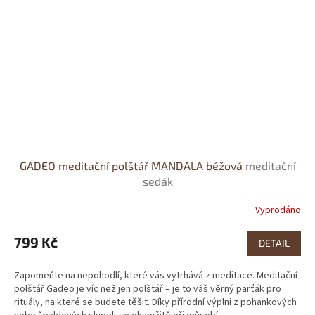
GADEO meditační polštář MANDALA béžová
meditační
sedák
Vyprodáno
Průměrné
hodnocení
produktu
799 Kč
DETAIL
je
0,0
Zapomeňte na nepohodlí, které vás vytrhává z meditace. Meditační
z
polštář Gadeo je víc než jen polštář – je to váš věrný parťák pro
5
rituály, na které se budete těšit. Díky přírodní výplni z pohankových
hvězdiček.