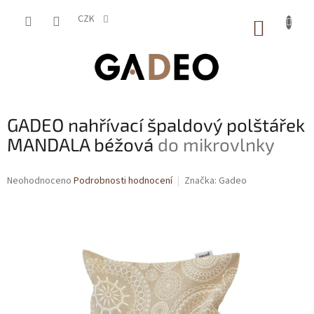
Přejít
na
CZK
NÁKUP
obsah
KOŠÍK
GADEO nahřívací špaldový polštářek
MANDALA béžová
do mikrovlnky
Průměrné
Neohodnoceno
Podrobnosti hodnocení
Značka:
Gadeo
hodnocení
produktu
je
0,0
z
5
hvězdiček.