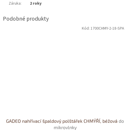
Záruka
:
2 roky
Kód:
1700CHMY-2-18-SPA
GADEO nahřívací špaldový polštářek CHMÝŘÍ, béžová
do
mikrovlnky