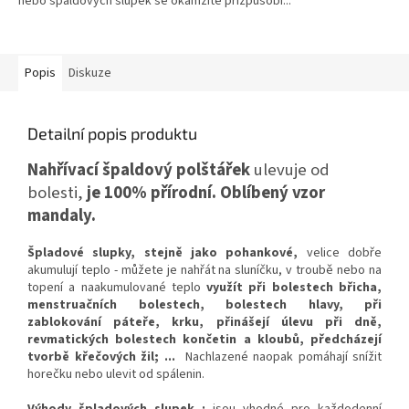
nebo špaldových slupek se okamžitě přizpůsobí...
Popis
Diskuze
Detailní popis produktu
Nahřívací špaldový polštářek
ulevuje od
bolesti,
je 100% přírodní. Oblíbený vzor
mandaly.
Špladové slupky, stejně jako pohankové,
velice dobře
akumulují teplo - můžete je nahřát na sluníčku, v troubě nebo na
topení a naakumulované teplo
využít při bolestech břicha,
menstruačních bolestech, bolestech hlavy, při
zablokování páteře, krku, přinášejí úlevu při dně,
revmatických bolestech končetin a kloubů, předcházejí
tvorbě křečových žil; ...
Nachlazené naopak pomáhají snížit
horečku nebo ulevit od spálenin.