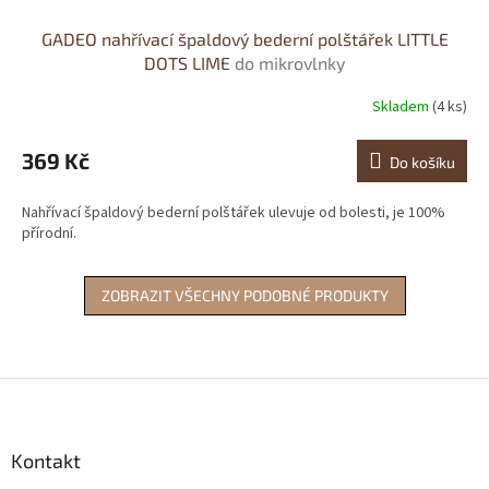
GADEO nahřívací špaldový bederní polštářek LITTLE
DOTS LIME
do mikrovlnky
Skladem
(4 ks)
369 Kč
Do košíku
Nahřívací špaldový bederní polštářek ulevuje od bolesti, je 100%
přírodní.
ZOBRAZIT VŠECHNY PODOBNÉ PRODUKTY
Z
á
p
a
Kontakt
t