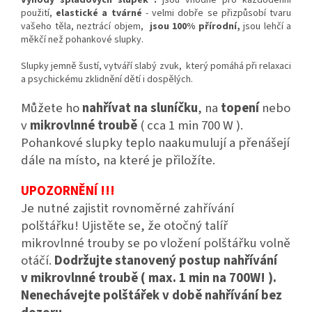
Výhody špladových slupek :
jsou vhodné pro každodenní
použití,
elastické a tvárné
- velmi dobře se přizpůsobí tvaru
vašeho těla, neztrácí objem,
jsou 100% přírodní,
jsou lehčí a
měkčí než pohankové slupky.
Slupky jemně šustí, vytváří slabý zvuk, který pomáhá při relaxaci
a psychickému zklidnění dětí i dospělých.
Můžete ho
nahřívat na sluníčku
, na
topení
nebo
v
mikrovlnné troubě
( cca 1 min 700 W ).
Pohankové slupky teplo naakumulují a přenášejí
dále na místo, na které je přiložíte.
UPOZORNĚNÍ !!!
Je nutné zajistit rovnoměrné zahřívání
polštářku! Ujistěte se, že otočný talíř
mikrovlnné trouby se po vložení polštářku volně
otáčí.
Dodržujte stanovený postup nahřívání
v mikrovlnné troubě ( max. 1 min na 700W! ).
Nenechávejte polštářek v době nahřívání bez