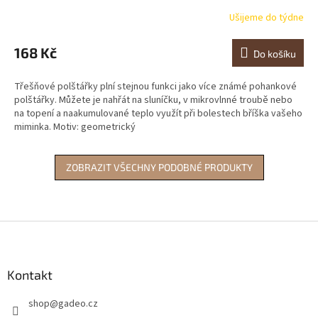
Ušijeme do týdne
168 Kč
Do košíku
Třešňové polštářky plní stejnou funkci jako více známé pohankové
polštářky. Můžete je nahřát na sluníčku, v mikrovlnné troubě nebo
na topení a naakumulované teplo využít při bolestech bříška vašeho
miminka. Motiv: geometrický
ZOBRAZIT VŠECHNY PODOBNÉ PRODUKTY
Z
á
p
a
Kontakt
t
shop
@
gadeo.cz
í