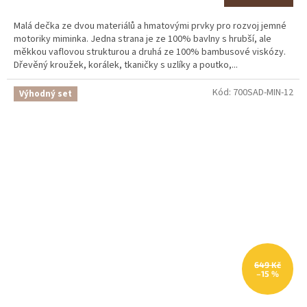
Malá dečka ze dvou materiálů a hmatovými prvky pro rozvoj jemné
motoriky miminka. Jedna strana je ze 100% bavlny s hrubší, ale
měkkou vaflovou strukturou a druhá ze 100% bambusové viskózy.
Dřevěný kroužek, korálek, tkaničky s uzlíky a poutko,...
Kód:
700SAD-MIN-12
Výhodný set
649 Kč
–15 %