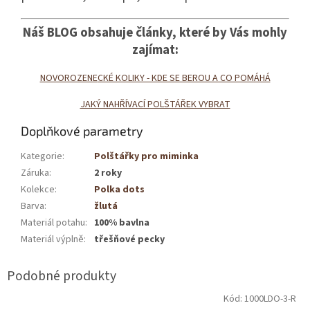
Náš BLOG obsahuje články, které by Vás mohly
zajímat:
NOVOROZENE
CKÉ KOLIKY - KDE SE BEROU A CO POMÁHÁ
JAKÝ NAHŘÍVACÍ POLŠTÁŘEK VYBRAT
Doplňkové parametry
Kategorie
:
Polštářky pro miminka
Záruka
:
2 roky
Kolekce
:
Polka dots
Barva
:
žlutá
Materiál potahu
:
100% bavlna
Materiál výplně
:
třešňové pecky
Kód:
1000LDO-3-R