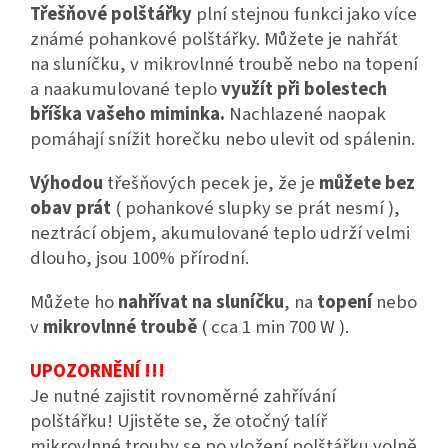
Třešňové polštářky
plní stejnou funkci jako více
známé pohankové polštářky. Můžete je nahřát
na sluníčku, v mikrovlnné troubě nebo na topení
a naakumulované teplo
využít při bolestech
bříška vašeho miminka.
Nachlazené naopak
pomáhají snížit horečku nebo ulevit od spálenin.
Výhodou
třešňových pecek je, že je
můžete bez
obav prát
( pohankové slupky se prát nesmí ),
neztrácí objem, akumulované teplo udrží velmi
dlouho, jsou 100% přírodní.
Můžete ho
nahřívat na sluníčku
, na
topení
nebo
v
mikrovlnné troubě
( cca 1 min 700 W ).
UPOZORNĚNÍ !!!
Je nutné zajistit rovnoměrné zahřívání
polštářku! Ujistěte se, že otočný talíř
mikrovlnné trouby se po vložení polštářku volně