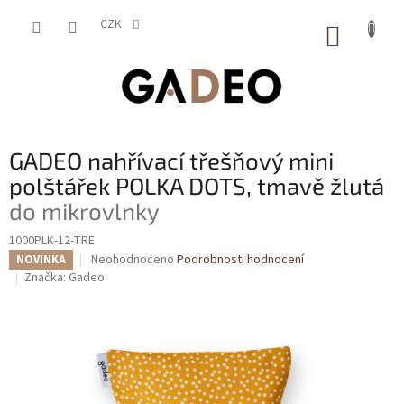
Přejít
na
CZK
NÁKUP
obsah
KOŠÍK
GADEO nahřívací třešňový mini
polštářek POLKA DOTS, tmavě žlutá
do mikrovlnky
1000PLK-12-TRE
Průměrné
Neohodnoceno
Podrobnosti hodnocení
NOVINKA
hodnocení
Značka:
Gadeo
produktu
je
0,0
z
5
hvězdiček.