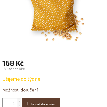
168 Kč
139 Kč bez DPH
Měrná
Ušijeme do týdne
cena:
Možnosti doručení
Přidat do košíku