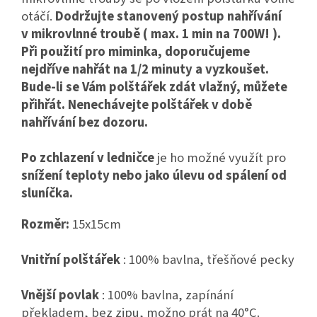
otáčí.
Dodržujte stanovený postup nahřívání
v mikrovlnné troubě ( max. 1 min na 700W! ).
Při použití pro miminka, doporučujeme
nejdříve nahřát na 1/2 minuty a vyzkoušet.
Bude-li se Vám polštářek zdát vlažný, můžete
přihřát. Nenechávejte polštářek v době
nahřívání bez dozoru.
Po zchlazení v ledničce
je ho možné využít pro
snížení teploty nebo jako úlevu od spálení od
sluníčka.
Rozměr:
15x15cm
Vnitřní polštářek
: 100% bavlna, třešňové pecky
Vnější povlak
: 100% bavlna, zapínání
překladem, bez zipu, možno prát na 40°C.