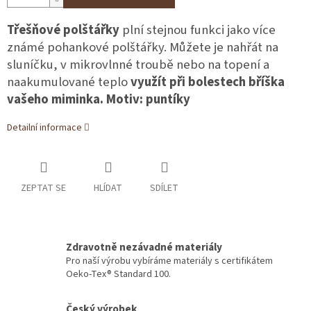
Třešňové polštářky
plní stejnou funkci jako více
známé pohankové polštářky. Můžete je nahřát na
sluníčku, v mikrovlnné troubě nebo na topení a
naakumulované teplo
využít při bolestech bříška
vašeho miminka. Motiv: puntíky
Detailní informace
ZEPTAT SE
HLÍDAT
SDÍLET
Zdravotně nezávadné materiály
Pro naší výrobu vybíráme materiály s certifikátem
Oeko-Tex® Standard 100.
Český výrobek