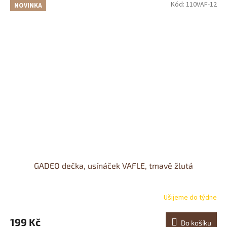
Kód:
110VAF-12
NOVINKA
GADEO dečka, usínáček VAFLE, tmavě žlutá
Ušijeme do týdne
199 Kč
Do košíku