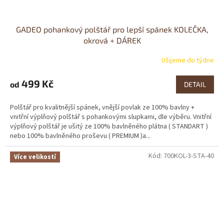
GADEO pohankový polštář pro lepší spánek KOLEČKA,
okrová + DÁREK
Ušijeme do týdne
499 Kč
od
DETAIL
Polštář pro kvalitnější spánek, vnější povlak ze 100% bavlny +
vnitřní výplňový polštář s pohankovými slupkami, dle výběru. Vnitřní
výplňový polštář je ušitý ze 100% bavlněného plátna ( STANDART )
nebo 100% bavlněného proševu ( PREMIUM )a...
Kód:
700KOL-3-STA-40
Více velikostí