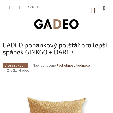
Přejít
na
CZK
NÁKUP
obsah
KOŠÍK
GADEO pohankový polštář pro lepší
spánek GINKGO + DÁREK
Průměrné
Neohodnoceno
Podrobnosti hodnocení
Více velikostí
hodnocení
Značka:
Gadeo
produktu
je
0,0
z
5
hvězdiček.