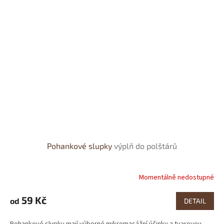
Pohankové slupky
výplň do polštárů
Momentálně nedostupné
Průměrné
hodnocení
produktu
59 Kč
od
DETAIL
je
4,0