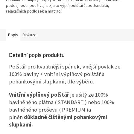
Pohankové slupky mají výborné mikromasážní účinky a tvarovou
z
poddajnost - používají se jako výplň polštářů, podsedáků,
5
relaxačních podložek a matrací.
hvězdiček.
Popis
Diskuze
Detailní popis produktu
Polštář pro kvalitnější spánek, vnější povlak ze
100% bavlny + vnitřní výplňový polštář s
pohankovými slupkami, dle výběru.
Vnitřní výplňový polštář
je ušitý ze 100%
bavlněného plátna ( STANDART ) nebo 100%
bavlněného proševu ( PREMIUM )a
plněn
důkladně čištěnými pohankovými
slupkami.