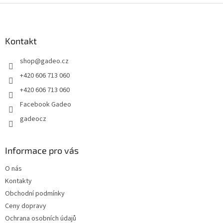
Z
á
p
a
Kontakt
t
shop
@
gadeo.cz
í
+420 606 713 060
+420 606 713 060
Facebook Gadeo
gadeocz
Informace pro vás
O nás
Kontakty
Obchodní podmínky
Ceny dopravy
Ochrana osobních údajů