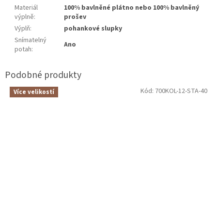
Materiál
100% bavlněné plátno nebo 100% bavlněný
výplně
:
prošev
Výplň
:
pohankové slupky
Snímatelný
Ano
potah
:
Kód:
700KOL-12-STA-40
Více velikostí