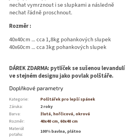
nechat vymrznout i se slupkami a následně
nechat řádně proschnout.
Rozměr :
40x40cm ... cca 1,8kg pohankových slupek
40x60cm ... cca 3kg pohankových slupek
DÁREK ZDARMA: pytlíček se sušenou levandulí
ve stejném designu jako povlak polštáře.
Doplňkové parametry
Kategorie
:
Polštářek pro lepší spánek
Záruka
:
2 roky
Barva
:
žlutá
,
hořčicová
,
okrová
Rozměr
:
40x40 cm
,
60x40 cm
Materiál
100% bavlna, plátno
potahu
: