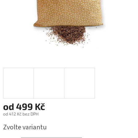
od
499 Kč
od
412 Kč
bez DPH
Měrná
Zvolte variantu
cena: