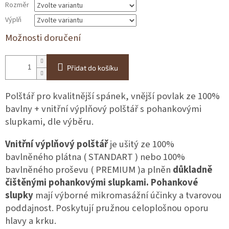
Rozměr
Výplň
Možnosti doručení
Přidat do košíku
Polštář pro kvalitnější spánek, vnější povlak ze 100%
bavlny + vnitřní výplňový polštář s pohankovými
slupkami, dle výběru.
Vnitřní výplňový polštář
je ušitý ze 100%
bavlněného plátna ( STANDART ) nebo 100%
bavlněného proševu ( PREMIUM )a plněn
důkladně
čištěnými pohankovými slupkami.
Pohankové
slupky
mají výborné mikromasážní účinky a tvarovou
poddajnost. Poskytují pružnou celoplošnou oporu
hlavy a krku.