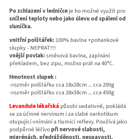
Po zchlazení v ledničce
je ho možné využít pro
snížení teploty nebo jako úlevu od spálení od
sluníčka.
vnitřní polštářek:
100% bavlna +pohankové
slupky - NEPRAT!!!
vnější povlak:
směsová bavlna, zapínání
překladem, bez zipu, možno prát na 40°C.
Hmotnost slupek :
-rozměr polštářku cca 18x28cm ... cca 200g
-rozměr polštářku cca 28x38cm ... cca 450g
Levandule lékařská
působí sedativně, pokládá
se za účinné nervinum i za slabé narkotikum
otupující vnímání a tlumící reflexy. Používá jako
podpůrné léčivo
při nervové slabosti,
migrénách, předrážděnosti, nespavosti,