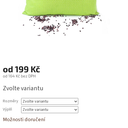
od
199 Kč
od
164 Kč
bez DPH
Měrná
Zvolte variantu
cena:
Rozměry
Výplň
Možnosti doručení