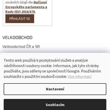
osobních údajů dle
Nařízení
Evropského parlamentu a
Rady (EU) 2016/679.
PŘIHLÁSIT SE
VELKOOBCHOD
Velkoobchod ČR a SR
Wholesale conditions
Tento web používá k poskytování služeb a analýze
Großhandelsbedingungen
návštěvnosti soubory cookie. Informace, jak tyto stránky
používáte, jsou sdíleny se společností Google. Používáním
souhlasíte s použitím souborů cookie.
Více informací
Vytvořil Shoptet
Nastavení
Copyright 2026
Gadeo
. Všechna práva vyhrazena.
Upravit nastavení
Souhlasím
cookies