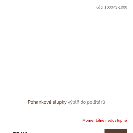
Kód:
1000PS-1000
Pohankové slupky
výplň do polštárů
Momentálně nedostupné
Průměrné
hodnocení
produktu