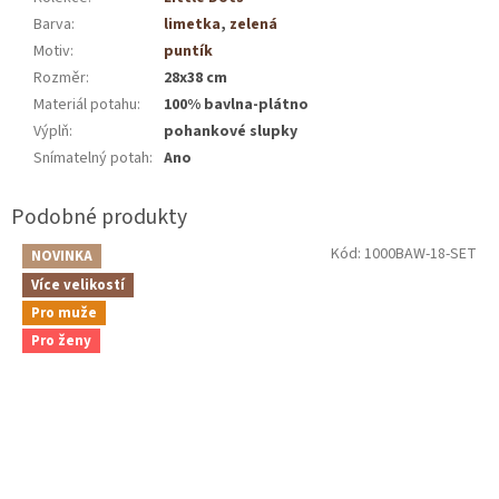
Barva
:
limetka
,
zelená
Motiv
:
puntík
Rozměr
:
28x38 cm
Materiál potahu
:
100% bavlna-plátno
Výplň
:
pohankové slupky
Snímatelný potah
:
Ano
Kód:
1000BAW-18-SET
NOVINKA
Více velikostí
Pro muže
Pro ženy