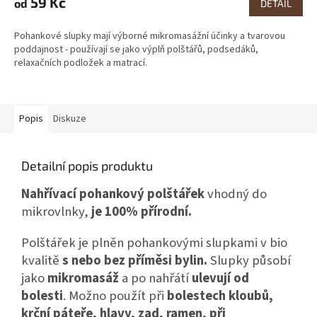
59 Kč
od
DETAIL
je
4,0
Pohankové slupky mají výborné mikromasážní účinky a tvarovou
z
poddajnost - používají se jako výplň polštářů, podsedáků,
5
relaxačních podložek a matrací.
hvězdiček.
Popis
Diskuze
Detailní popis produktu
Nahřívací pohankový polštářek
vhodný do
mikrovlnky,
je 100% přírodní.
Polštářek je plněn pohankovými slupkami v bio
kvalitě
s nebo bez příměsi bylin.
Slupky působí
jako
mikromasáž
a po nahřátí
ulevují od
bolesti
. Možno použít při
bolestech kloubů,
krční páteře, hlavy, zad, ramen, při