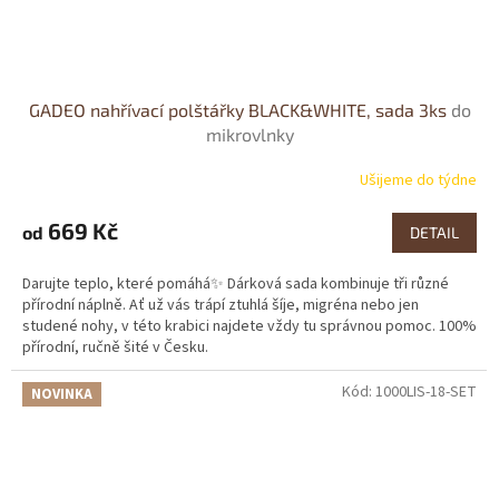
GADEO nahřívací polštářky BLACK&WHITE, sada 3ks
do
mikrovlnky
Ušijeme do týdne
669 Kč
od
DETAIL
Darujte teplo, které pomáhá✨ Dárková sada kombinuje tři různé
přírodní náplně. Ať už vás trápí ztuhlá šíje, migréna nebo jen
studené nohy, v této krabici najdete vždy tu správnou pomoc. 100%
přírodní, ručně šité v Česku.
Kód:
1000LIS-18-SET
NOVINKA