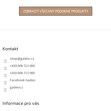
ZOBRAZIT VŠECHNY PODOBNÉ PRODUKTY
Z
á
p
a
Kontakt
t
shop
@
gadeo.cz
í
+420 606 713 060
+420 606 713 060
Facebook Gadeo
gadeocz
Informace pro vás