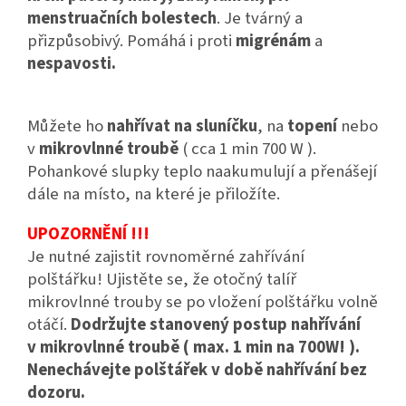
menstruačních bolestech
. Je tvárný a
přizpůsobivý. Pomáhá i proti
migrénám
a
nespavosti.
Můžete ho
nahřívat na sluníčku
, na
topení
nebo
v
mikrovlnné troubě
( cca 1 min 700 W ).
Pohankové slupky teplo naakumulují a přenášejí
dále na místo, na které je přiložíte.
UPOZORNĚNÍ !!!
Je nutné zajistit rovnoměrné zahřívání
polštářku! Ujistěte se, že otočný talíř
mikrovlnné trouby se po vložení polštářku volně
otáčí.
Dodržujte stanovený postup nahřívání
v mikrovlnné troubě ( max. 1 min na 700W! ).
Nenechávejte polštářek v době nahřívání bez
dozoru.