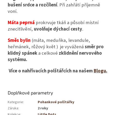
bušení s
rdce a rozčílení
. Při zahřátí příjemně
voní.
Máta peprná
prokrvuje tkáň a působí místní
znecitlivění,
uvolňuje dýchací cesty
.
Směs bylin
(máta, meduňka, levandule,
heřmánek, růžový květ ) je vyvážená
směr pro
klidný spánek
a celkové
zklidnění nervového
systému.
Více o nahřívacích polštářcích na našem
Blogu.
Doplňkové parametry
Kategorie
:
Pohankové polštářky
Záruka
:
2 roky
Kolekce
:
Little Dots