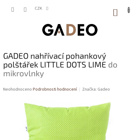
Přejít
na
CZK
NÁKUP
obsah
KOŠÍK
GADEO nahřívací pohankový
polštářek LITTLE DOTS LIME
do
mikrovlnky
Průměrné
Neohodnoceno
Podrobnosti hodnocení
Značka:
Gadeo
hodnocení
produktu
je
0,0
z
5
hvězdiček.