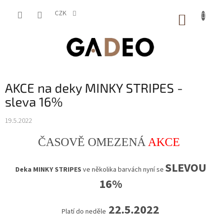
Přejít
na
CZK
NÁKUP
obsah
KOŠÍK
AKCE na deky MINKY STRIPES -
sleva 16%
19.5.2022
ČASOVĚ OMEZENÁ
AKCE
SLEVOU
Deka MINKY STRIPES
ve několika barvách nyní se
16%
22.5.2022
Platí do neděle