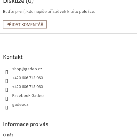
Diskuze (0)
Buďte první, kdo napíše příspěvek k této položce.
PŘIDAT KOMENTÁŘ
Z
á
p
a
Kontakt
t
shop
@
gadeo.cz
í
+420 606 713 060
+420 606 713 060
Facebook Gadeo
gadeocz
Informace pro vás
O nás