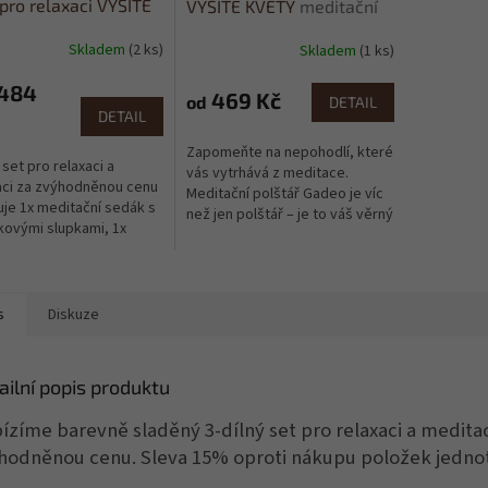
pro relaxaci VYŠITÉ
VYŠITÉ KVĚTY
meditační
Y, modrá
sedák
Skladem
(2 ks)
Skladem
(1 ks)
 484
469 Kč
od
DETAIL
DETAIL
Zapomeňte na nepohodlí, které
 set pro relaxaci a
vás vytrhává z meditace.
ci za zvýhodněnou cenu
Meditační polštář Gadeo je víc
je 1x meditační sedák s
než jen polštář – je to váš věrný
ovými slupkami, 1x
parťák pro rituály, na které se
 válec s pohankovými
budete těšit. Díky přírodní
mi a 1x dekorační polštář
výplni z pohankových nebo
plně.
špaldových slupek se okamžitě
s
Diskuze
přizpůsobí...
ailní popis produktu
ízíme barevně sladěný 3-dílný set pro relaxaci a meditac
hodněnou cenu. Sleva 15% oproti nákupu položek jednot