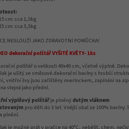
tnost:
15 cm: cca 1,5kg
25 cm: cca 3,5kg
CE NESLOUŽÍ JAKO ZDRAVOTNÍ POMŮCKA!
EO dekorační polštář VYŠITÉ KVĚTY- 1ks
orační polštář o velikosti 40x40 cm, včetně výplně. Deko
lak je ušitý ze směsové dekorační bavlny s hrubší struk
ní, vnitřní švy jsou začištěny overlockem, zapínání na zi
ana stejná jako přední.
třní výplňový polštář
je plněný
d
utým vláknem
estovaným
pro děti do 3 let. Vnější obal ze 100% bavlny. 
a plnění.
lak je možné prát v pračce na 40°C, nebělit, chem. nečist