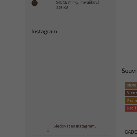
SRDCE minky, meruňková
225 Kč
Instagram
Souvi
NOVI
Více 
Pro 
Pro 
Sledovat na Instagramu
GADE