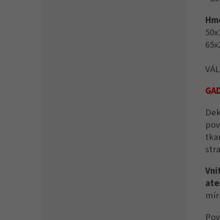
Hmo
50x
65x
VÁL
GAD
Dek
pov
tka
str
Vni
at
mír
Pov