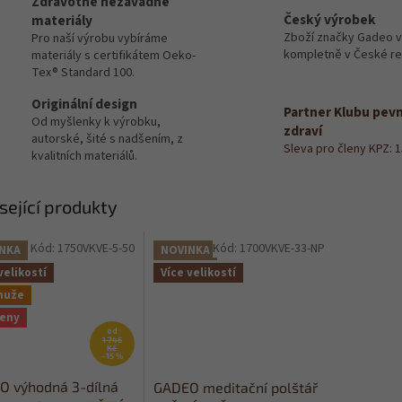
Zdravotně nezávadné
Český výrobek
materiály
Zboží značky Gadeo 
Pro naší výrobu vybíráme
kompletně v České re
materiály s certifikátem Oeko-
Tex® Standard 100.
Originální design
Partner Klubu pev
Od myšlenky k výrobku,
zdraví
autorské, šité s nadšením, z
Sleva pro členy KPZ: 
kvalitních materiálů.
sející produkty
Kód:
1750VKVE-5-50
Kód:
1700VKVE-33-NP
NKA
NOVINKA
velikostí
Více velikostí
muže
ženy
od
1 746
Kč
–15 %
O výhodná 3-dílná
GADEO meditační polštář