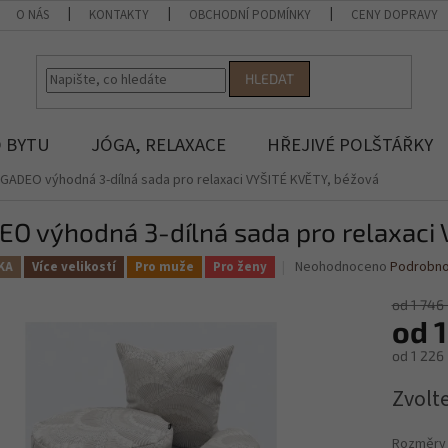
O NÁS
KONTAKTY
OBCHODNÍ PODMÍNKY
CENY DOPRAVY
HLEDAT
 BYTU
JÓGA, RELAXACE
HŘEJIVÉ POLŠTÁŘKY
GADEO výhodná 3-dílná sada pro relaxaci VYŠITÉ KVĚTY, béžová
O výhodná 3-dílná sada pro relaxaci
Průměrné
Neohodnoceno
Podrobno
KA
Více velikostí
Pro muže
Pro ženy
hodnocení
produktu
od 1 746
je
od
1
0,0
od
1 226
z
5
Měrná
Zvolt
hvězdiček.
cena:
Rozměry