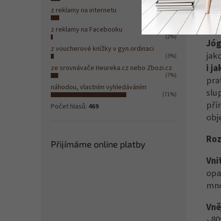
neč
z reklamy na internetu
(8%)
GAD
z reklamy na Facebooku
(2%)
Jóg
z voucherové knížky v gyn.ordinaci
jak
(3%)
i j
ze srovnávače Heureka.cz nebo Zbozi.cz
(7%)
pra
náhodou, vlastním vyhledáváním
slu
(71%)
pří
Počet hlasů:
469
obj
Roz
Přijímáme online platby
Vni
opa
mno
Vně
- 8