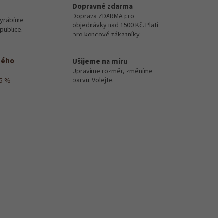
Dopravné zdarma
Doprava ZDARMA pro
vyrábíme
objednávky nad 1500 Kč. Platí
publice.
pro koncové zákazníky.
ného
Ušijeme na míru
Upravíme rozměr, změníme
barvu. Volejte.
15 %