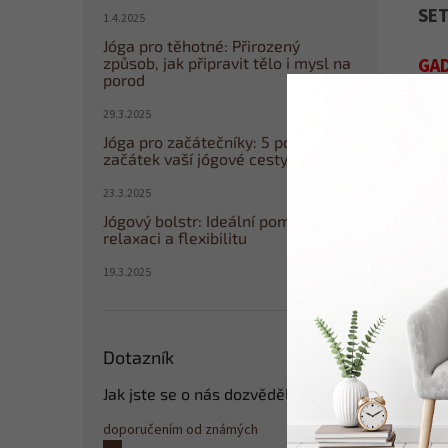
SET
1.4.2025
Jóga pro těhotné: Přirozený
způsob, jak připravit tělo i mysl na
GAD
porod
Rel
29.3.2025
Vyu
Jóga pro začátečníky: 5 pozic pro
reh
začátek vaší jógové cesty
poh
23.3.2025
jso
Jógový bolstr: Ideální pomocník pro
nez
relaxaci a flexibilitu
19.3.2025
Vni
opa
mno
Dotazník
Vně
Jak jste se o nás dozvěděli?
pol
pře
doporučením od známých
(9%)