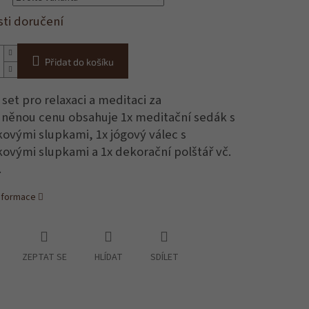
ti doručení
Přidat do košíku
 set pro relaxaci a meditaci za
něnou cenu obsahuje 1x meditační sedák s
ovými slupkami, 1x jógový válec s
ovými slupkami a 1x dekorační polštář vč.
.
informace
ZEPTAT SE
HLÍDAT
SDÍLET