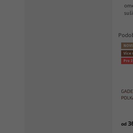
ome
suš
NOVI
Více 
Pro 
GADEO
POLKA
medit
3
od