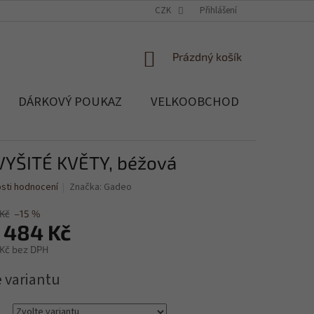
OCHRANA OSOBNÍCH ÚDAJŮ
CZK
SOUBORY COOKIES
Přihlášení
REKLAMACE, 
NÁKUPNÍ
Prázdný košík
KOŠÍK
DÁRKOVÝ POUKAZ
VELKOOBCHOD
Blog
 VYŠITÉ KVĚTY, béžová
sti hodnocení
Značka:
Gadeo
 Kč
–15 %
 484 Kč
 Kč
bez DPH
e variantu