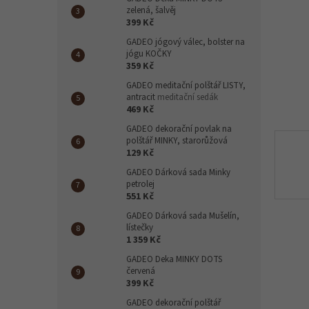
n
zelená, šalvěj
e
399 Kč
l
GADEO jógový válec, bolster na
jógu KOČKY
359 Kč
GADEO meditační polštář LISTY,
antracit
meditační sedák
469 Kč
GADEO dekorační povlak na
polštář MINKY, starorůžová
129 Kč
GADEO Dárková sada Minky
petrolej
551 Kč
GADEO Dárková sada Mušelín,
lístečky
1 359 Kč
GADEO Deka MINKY DOTS
červená
399 Kč
GADEO dekorační polštář