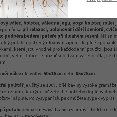
istit, pro omezení srážlivosti doporučuji nesušit v sušičce
EO jógový válec, bolster na jógu VYŠITÉ KVĚTY - 1ks
ový válec, bolster, válec na jógu, yoga bolster, roller
o pomůcka
při relaxaci, polohování dětí i seniorů, cviče
ako podpěra bederní páteře při dlouhém sezení.
Má sním
telný potah, opatřený dlouhým zipem. Je plněn pohank
pkami, které j
sou vhodné pro každodenní použití, jsou 
rodní, velmi dobře se přizpůsobí tvaru vašeho těla, nezt
em.
měr válce
dle volby:
50x15cm
nebo
65x25cm
třní polštář
je ušitý ze 100% bílé bavlny vysoké gramáže
třen zipem, kterým můžete dle potřeby doplňovat neb
žství náplně.
Po vysypání slupek můžete sypek vyprat.
jší potah:
pevná směsová tkanina s hrubší strukturou tk
0% bavlna+20%polyester