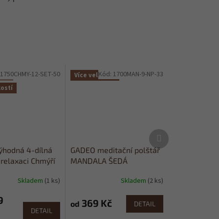
:
1750CHMY-12-SET-50
Kód:
1700MAN-9-NP-33
set
Více velikostí
kostí
Další
produkt
hodná 4-dílná
GADEO meditační polštář
 relaxaci Chmýří
MANDALA ŠEDÁ
žlutá
meditační sedák
Skladem
(1 ks)
Skladem
(2 ks)
Průměrné
hodnocení
9
produktu
369 Kč
od
DETAIL
je
DETAIL