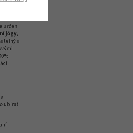
.
je určen
ní jógy,
atelný a
ovými
100%
rácí
 a
o ubírat
aní