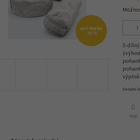
Možnos
od 1 746 Kč
–15 %
3-dílný
zvýhod
pohank
pohank
výplně
Detailní 
TISK