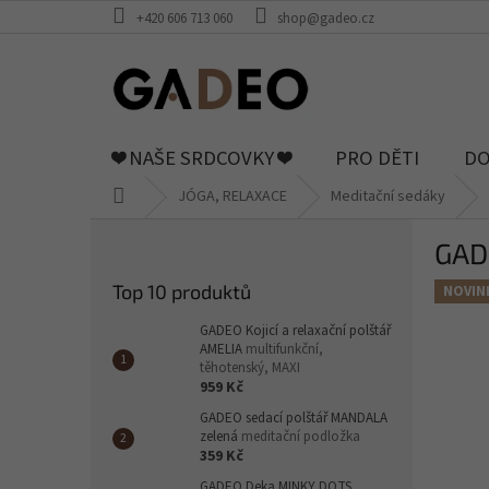
Přejít
+420 606 713 060
shop@gadeo.cz
na
obsah
❤️ NAŠE SRDCOVKY ❤️
PRO DĚTI
DO
Domů
JÓGA, RELAXACE
Meditační sedáky
P
GADE
o
s
Top 10 produktů
NOVIN
t
r
GADEO Kojicí a relaxační polštář
a
AMELIA
multifunkční,
těhotenský, MAXI
n
959 Kč
n
GADEO sedací polštář MANDALA
í
zelená
meditační podložka
p
359 Kč
a
GADEO Deka MINKY DOTS