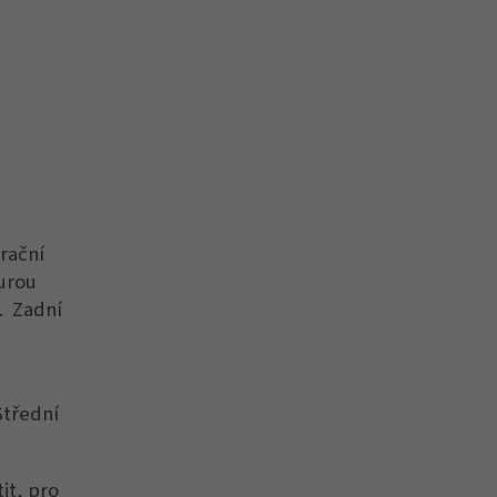
rační
turou
p. Zadní
Střední
it, pro