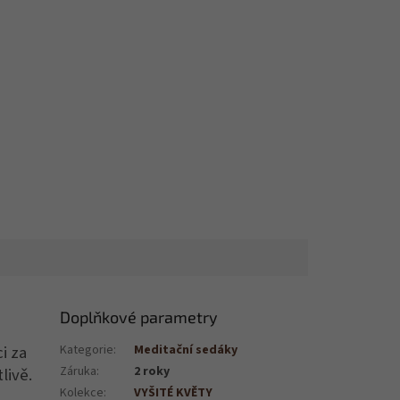
Doplňkové parametry
i za
Kategorie
:
Meditační sedáky
Záruka
:
2 roky
livě.
Kolekce
:
VYŠITÉ KVĚTY