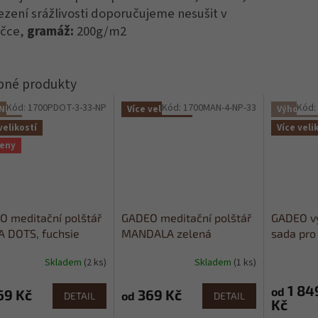
zení srážlivosti doporučujeme nesušit v
ičce,
gramáž:
200g/m2
Kód:
1700PDOT-3-33-NP
Kód:
1700MAN-4-NP-33
Kód
NKA
Více velikostí
Výhodný 
velikostí
Více veli
ženy
 meditační polštář
GADEO meditační polštář
GADEO vý
 DOTS, fuchsie
MANDALA zelená
sada pro
ační sedák
meditační sedák
1, tmavě 
Skladem
(2 ks)
Skladem
(1 ks)
Průměrné
Průměrné
hodnocení
hodnocení
1 84
produktu
produktu
od
69 Kč
369 Kč
od
DETAIL
DETAIL
Kč
je
je