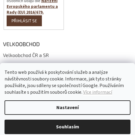
osobních údajů dle
Nařízení
Evropského parlamentu a
Rady (EU) 2016/679.
PŘIHLÁSIT SE
VELKOOBCHOD
Velkoobchod ČR a SR
Wholesale conditions
Tento web používá k poskytování služeb a analýze
Großhandelsbedingungen
návštěvnosti soubory cookie. Informace, jak tyto stránky
používáte, jsou sdíleny se společností Google. Používáním
souhlasíte s použitím souborů cookie.
Více informací
Vytvořil Shoptet
Nastavení
Copyright 2026
Gadeo
. Všechna práva vyhrazena.
Upravit nastavení
cookies
Souhlasím