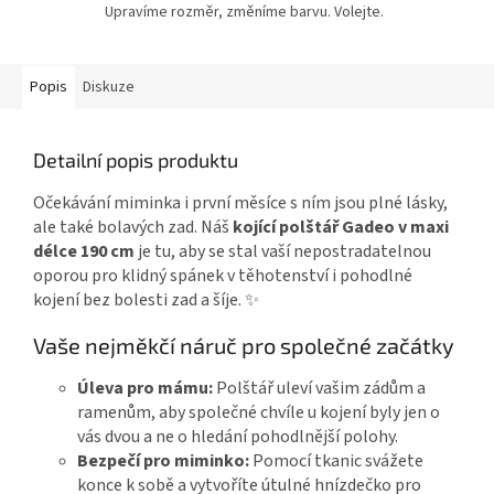
Upravíme rozměr, změníme barvu. Volejte.
Popis
Diskuze
Detailní popis produktu
Očekávání miminka i první měsíce s ním jsou plné lásky,
ale také bolavých zad. Náš
kojící polštář Gadeo v maxi
délce 190 cm
je tu, aby se stal vaší nepostradatelnou
oporou pro klidný spánek v těhotenství i pohodlné
kojení bez bolesti zad a šíje. ✨
Vaše nejměkčí náruč pro společné začátky
Úleva pro mámu:
Polštář uleví vašim zádům a
ramenům, aby společné chvíle u kojení byly jen o
vás dvou a ne o hledání pohodlnější polohy.
Bezpečí pro miminko:
Pomocí tkanic svážete
konce k sobě a vytvoříte útulné hnízdečko pro