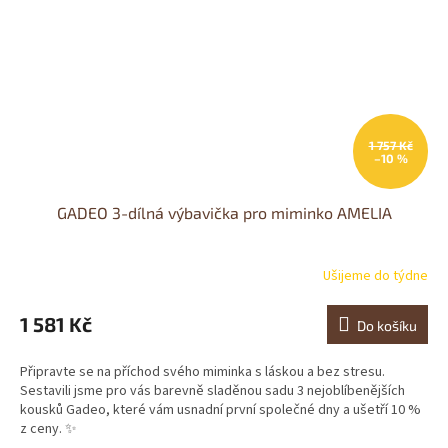
1 757 Kč
–10 %
GADEO 3-dílná výbavička pro miminko AMELIA
Ušijeme do týdne
Průměrné
hodnocení
produktu
1 581 Kč
Do košíku
je
0,0
Připravte se na příchod svého miminka s láskou a bez stresu.
z
Sestavili jsme pro vás barevně sladěnou sadu 3 nejoblíbenějších
5
kousků Gadeo, které vám usnadní první společné dny a ušetří 10 %
hvězdiček.
z ceny. ✨