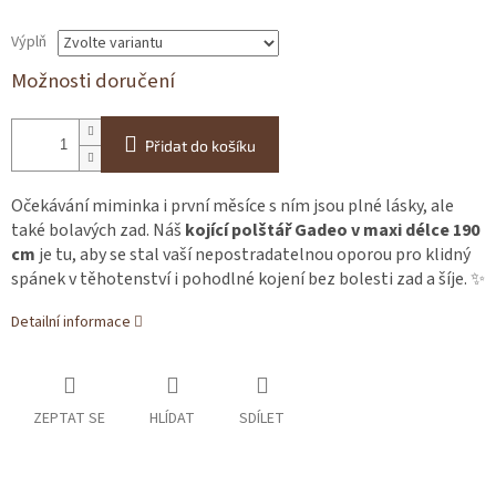
Výplň
Možnosti doručení
Přidat do košíku
Očekávání miminka i první měsíce s ním jsou plné lásky, ale
také bolavých zad. Náš
kojící polštář Gadeo v maxi délce 190
cm
je tu, aby se stal vaší nepostradatelnou oporou pro klidný
spánek v těhotenství i pohodlné kojení bez bolesti zad a šíje. ✨
Detailní informace
ZEPTAT SE
HLÍDAT
SDÍLET