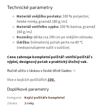
Technické parametry
Materiál vnějšího povlaku:
100 % polyester,
hebké minky, gramáž 180 g/m2
Materiál vnitřního sypku:
100 % bavlna, gramáž
160 g/m2
Rozměry:
délka cca 190 cm po vnějším oblouku
Údržba:
Snímatelný potah perte na 40 °C
(nedoporučujeme sušit v sušičce).
Cena zahrnuje kompletní polštář: vnitřní polštář s
výplní, designový potah a praktický úložný vak.
Ručně ušito s láskou v české dílně Gadeo. ✨
Více o kojících polštářích
ZDE.
Doplňkové parametry
Kategorie
:
Kojící polštáře kompletní
Záruka
:
2 roky