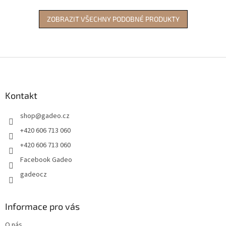
ZOBRAZIT VŠECHNY PODOBNÉ PRODUKTY
Z
á
p
a
Kontakt
t
shop
@
gadeo.cz
í
+420 606 713 060
+420 606 713 060
Facebook Gadeo
gadeocz
Informace pro vás
O nás