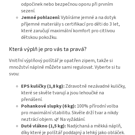
odpočinek nebo bezpečnou oporu při prvním
sezení.
Jemné pohlazení:
Vybíráme jemné a na dotyk
příjemné materiály s certifikací pro děti do 3 let,
které zaručují maximální komfort pro citlivou
dětskou pokožku.
Která výplň je pro vás ta pravá?
Vnitřní výplňový polštář je opatřen zipem, takže si
množství náplně můžete sami regulovat. Vyberte si tu
svou:
EPS kuličky (1,8 kg):
Zdravotně nezávadné kuličky,
které se skvěle tvarují a jsou lehoučké na
přenášení.
Pohankové slupky (6 kg):
100% přírodní volba
pro maximální stabilitu. Skvěle drží tvar a nikdy
neztrácí objem. 🌿 Na vyžádání.
Duté vlákno (1,5 kg):
Nadýchaná a měkká náplň,
díky které je polštář poddajný a lehký jako obláček.