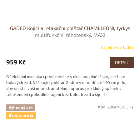
GADEO Kojicí a relaxační polštář CHAMELEONI, tyrkys
multifunkční, těhotenský, MAXI
Ušijeme do týdne
959 Kč
DETAIL
Očekávání miminka i první měsíce s ním jsou plné lásky, ale také
bolavých zad. Náš kojící polštář Gadeo v maxi délce 190 cm je tu,
aby se stal vaší nepostradatelnou oporou pro klidný spánek v
těhotenství i pohodlné kojení bez bolesti zad a šíje. ✨
Kód:
200AME-SET-1
Výhodný set
Baby shower