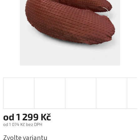
od
1 299 Kč
od
1 074 Kč
bez DPH
Měrná
Zvolte variantu
cena: