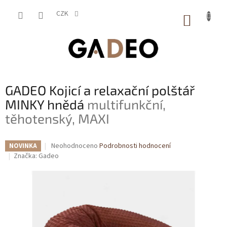
Přejít
na
CZK
NÁKUP
obsah
KOŠÍK
GADEO Kojicí a relaxační polštář
MINKY hnědá
multifunkční,
těhotenský, MAXI
Průměrné
Neohodnoceno
Podrobnosti hodnocení
NOVINKA
hodnocení
Značka:
Gadeo
produktu
je
0,0
z
5
hvězdiček.