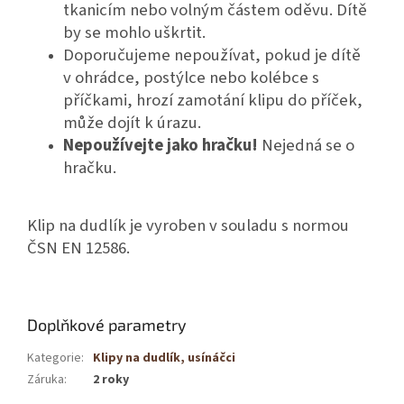
tkanicím nebo volným částem oděvu. Dítě
by se mohlo uškrtit.
Doporučujeme nepoužívat, pokud je dítě
v ohrádce, postýlce nebo kolébce s
příčkami, hrozí zamotání klipu do příček,
může dojít k úrazu.
Nepoužívejte jako hračku!
Nejedná se o
hračku.
Klip na dudlík je vyroben v souladu s normou
ČSN EN 12586.
Doplňkové parametry
Kategorie
:
Klipy na dudlík, usínáčci
Záruka
:
2 roky