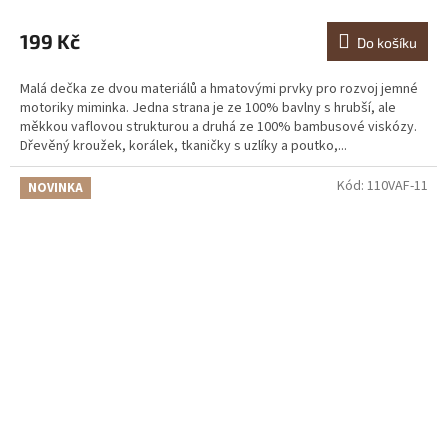
199 Kč
Do košíku
Malá dečka ze dvou materiálů a hmatovými prvky pro rozvoj jemné
motoriky miminka. Jedna strana je ze 100% bavlny s hrubší, ale
měkkou vaflovou strukturou a druhá ze 100% bambusové viskózy.
Dřevěný kroužek, korálek, tkaničky s uzlíky a poutko,...
Kód:
110VAF-11
NOVINKA