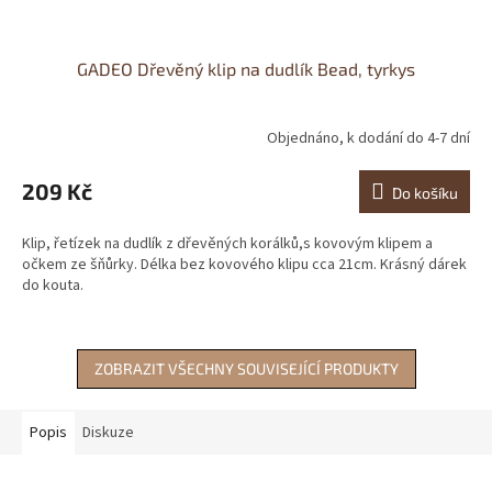
GADEO Dřevěný klip na dudlík Bead, tyrkys
Objednáno, k dodání do 4-7 dní
209 Kč
Do košíku
Klip, řetízek na dudlík z dřevěných korálků,s kovovým klipem a
očkem ze šňůrky. Délka bez kovového klipu cca 21cm. Krásný dárek
do kouta.
ZOBRAZIT VŠECHNY SOUVISEJÍCÍ PRODUKTY
Popis
Diskuze