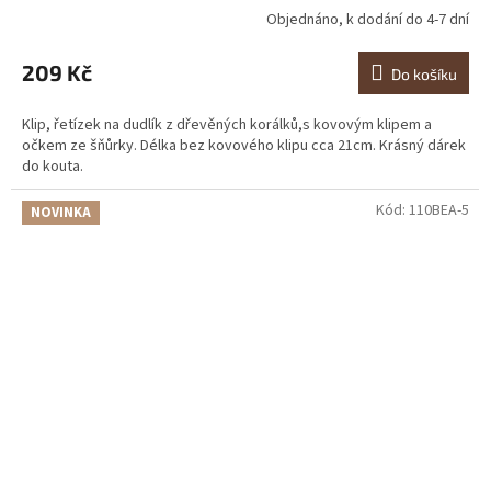
Objednáno, k dodání do 4-7 dní
209 Kč
Do košíku
Klip, řetízek na dudlík z dřevěných korálků,s kovovým klipem a
očkem ze šňůrky. Délka bez kovového klipu cca 21cm. Krásný dárek
do kouta.
Kód:
110BEA-5
NOVINKA