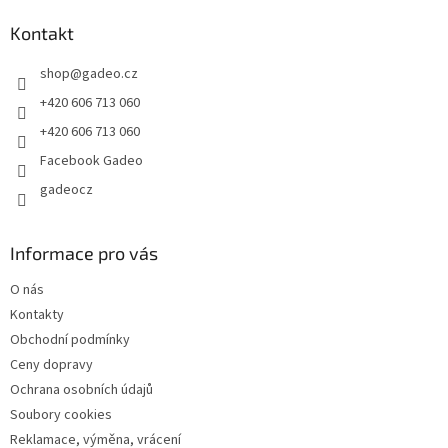
p
a
Kontakt
t
shop
@
gadeo.cz
í
+420 606 713 060
+420 606 713 060
Facebook Gadeo
gadeocz
Informace pro vás
O nás
Kontakty
Obchodní podmínky
Ceny dopravy
Ochrana osobních údajů
Soubory cookies
Reklamace, výměna, vrácení