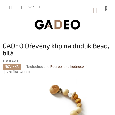
Přejít
na
CZK
NÁKUP
obsah
KOŠÍK
GADEO Dřevěný klip na dudlík Bead,
bílá
110BEA-11
Průměrné
Neohodnoceno
Podrobnosti hodnocení
NOVINKA
hodnocení
Značka:
Gadeo
produktu
je
0,0
z
5
hvězdiček.