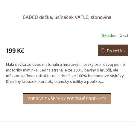
GADEO dečka, usínáček VAFLE, slonovina
Skladem
(2 ks)
Průměrné
hodnocení
produktu
199 Kč
Do košíku
je
0,0
Malá dečka ze dvou materiálů a hmatovými prvky pro rozvoj jemné
z
motoriky miminka. Jedna strana je ze 100% bavlny s hrubší, ale
5
měkkou vaflovou strukturou a druhá ze 100% bambusové viskózy.
hvězdiček.
Dřevěný kroužek, korálek, tkaničky s uzlíky a poutko,...
ZOBRAZIT VŠECHNY PODOBNÉ PRODUKTY
Z
á