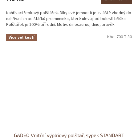
Nahřívací řepkový polštářek. Díky své jemnosti je zvláště vhodný do
nahřívacích polštářků pro miminka, které ulevují od bolestí bříška.
Polštářek je 100% přírodní. Motiv: dinosaurus, dino, pravěk
Kód:
700-T-30
Více velikostí
GADEO Vnitřní výplňový polštář, sypek STANDART