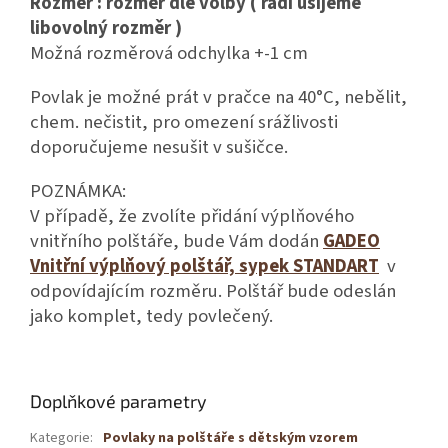
Rozměr : rozměr dle volby ( rádi ušijeme
libovolný rozměr )
Možná rozměrová odchylka +-1 cm
Povlak je možné prát v pračce na 40°C, nebělit,
chem. nečistit, pro omezení srážlivosti
doporučujeme nesušit v sušičce.
POZNÁMKA:
V případě, že zvolíte přidání výplňového
vnitřního polštáře, bude Vám dodán
GADEO
Vnitřní výplňový polštář, sypek STANDART
v
odpovídajícím rozměru. Polštář bude odeslán
jako komplet, tedy povlečený.
Doplňkové parametry
Kategorie
:
Povlaky na polštáře s dětským vzorem