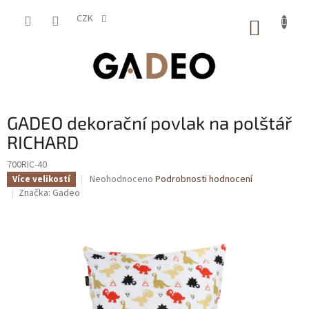
Přejít
na
CZK
NÁKUP
obsah
KOŠÍK
GADEO dekorační povlak na polštář
RICHARD
700RIC-40
Průměrné
Neohodnoceno
Podrobnosti hodnocení
Více velikostí
hodnocení
Značka:
Gadeo
produktu
je
0,0
z
5
hvězdiček.