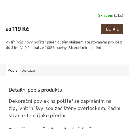
Skladem
(1 ks)
Průměrné
hodnocení
produktu
119 Kč
od
DETAIL
je
4,0
Vnitřní výplňový polštář plněn dutým vláknem atestovaným pro děti
z
do 3 let. Vnější obal ze 100% bavlny. Střední míra plnění.
5
hvězdiček.
Popis
Diskuze
Detailní popis produktu
Dekorační povlak na polštář se zapínáním na
zip, vnitřní švy jsou začištěny overlockem. Zadní
strana stejná jako přední.