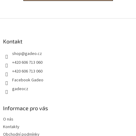
Z
á
p
a
Kontakt
t
shop
@
gadeo.cz
í
+420 606 713 060
+420 606 713 060
Facebook Gadeo
gadeocz
Informace pro vás
O nás
Kontakty
Obchodní podmínky