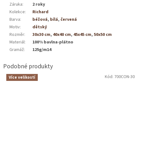
Záruka
:
2 roky
Kolekce
:
Richard
Barva
:
béžová
,
bílá
,
červená
Motiv
:
dětský
Rozměr
:
30x30 cm
,
40x40 cm
,
45x45 cm
,
50x50 cm
Materiál
:
100% bavlna-plátno
Gramáž
:
125g/m14
Kód:
700CON-30
Více velikostí