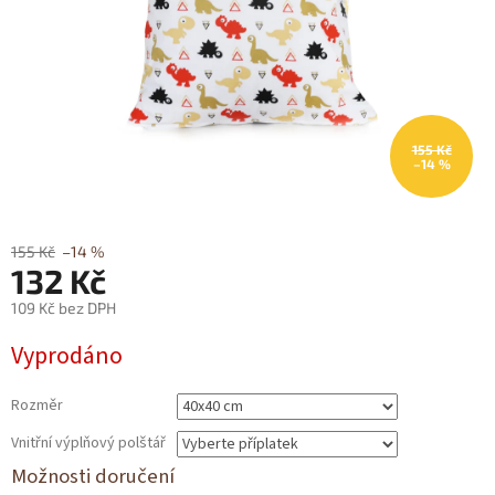
155 Kč
–14 %
155 Kč
–14 %
132 Kč
109 Kč
bez DPH
Měrná
Vyprodáno
cena:
Rozměr
Vnitřní výplňový polštář
Možnosti doručení