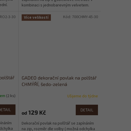
ední.
kombinaci s jednobarevným velvetem.
RO2-3-30
Kód:
700CHMY-45-30
Více velikostí
polštář
GADEO dekorační povlak na polštář
CHMÝŘÍ, šedo-zelená
dem
(2 ks)
Ušijeme do týdne
DETAIL
DETAIL
129 Kč
od
pínáním
Dekorační povlak na polštář se zapínáním
odchylka
na zip, rozměr dle volby ( možná odchylka