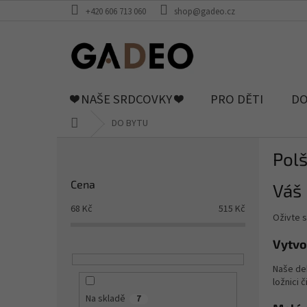
Přejít
+420 606 713 060
shop@gadeo.cz
na
obsah
❤️ NAŠE SRDCOVKY ❤️
PRO DĚTI
DO
Domů
DO BYTU
P
Polš
o
s
Cena
Váš 
t
r
68
Kč
515
Kč
Oživte 
a
n
Vytvo
n
í
Naše dek
p
ložnici 
a
Na skladě
7