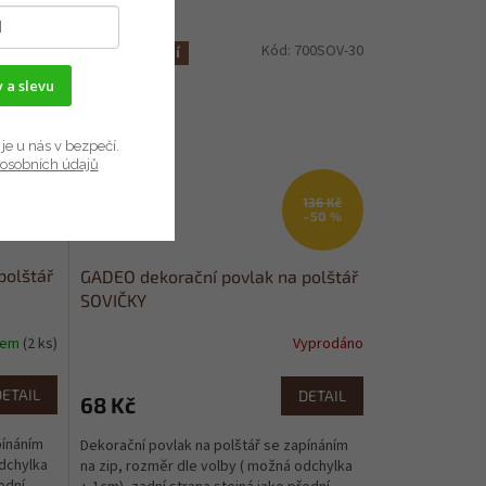
00VLC-30
Kód:
700SOV-30
Více velikostí
 a slevu
je u nás v bezpečí.
osobních údajů
136 Kč
–50 %
polštář
GADEO dekorační povlak na polštář
SOVIČKY
dem
(2 ks)
Vyprodáno
DETAIL
DETAIL
68 Kč
pínáním
Dekorační povlak na polštář se zapínáním
odchylka
na zip, rozměr dle volby ( možná odchylka