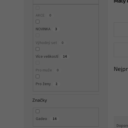
Malý 
n
e
l
AKCE
0
NOVINKA
3
Výhodný set
0
Více velikostí
14
Nejpr
Pro muže
0
Pro ženy
2
Značky
Ř
Gadeo
14
a
Dopor