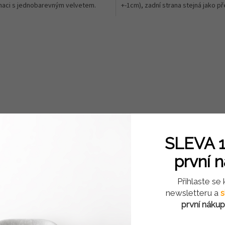
aci s jednobarevným velvetem.
+-1cm), zadní strana stejná jako př
ček.
SLEVA 1
první 
Přihlaste se
newsletteru a
s
první nákup