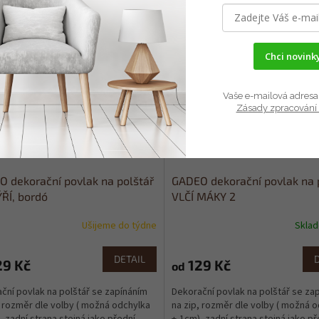
Kód:
700CHMY-3-30
Kód:
7
velikostí
Více velikostí
Chci novinky
Vaše e-mailová adresa 
Zásady zpracování 
 dekorační povlak na polštář
GADEO dekorační povlak na 
ŘÍ, bordó
VLČÍ MÁKY 2
Ušijeme do týdne
Skla
DETAIL
29 Kč
129 Kč
od
ční povlak na polštář se zapínáním
Dekorační povlak na polštář se za
, rozměr dle volby ( možná odchylka
na zip, rozměr dle volby ( možná 