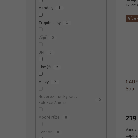
+-1cm)
Mandaly
1
Více 
Trojúhelníky
1
Vějíř
0
UNI
0
Chmýří
2
GADEO
Minky
2
Sob
Novorozenecký set z
0
Průmě
kolekce Amelia
hodno
produ
279
Modré růže
0
je
5,0
Vánočn
z
Connor
0
zapíná
5