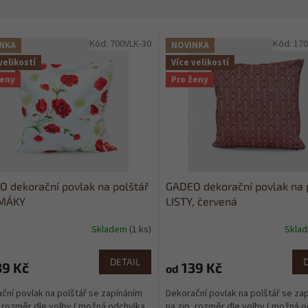
Kód:
700VLK-30
Kód:
170
NKA
NOVINKA
velikostí
Více velikostí
ženy
Pro ženy
 dekorační povlak na polštář
GADEO dekorační povlak na 
 MÁKY
LISTY, červená
Skladem
(1 ks)
Skla
DETAIL
9 Kč
139 Kč
od
ční povlak na polštář se zapínáním
Dekorační povlak na polštář se za
, rozměr dle volby ( možná odchylka
na zip, rozměr dle volby ( možná 