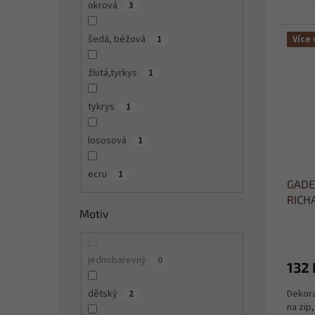
okrová
3
šedá, béžová
1
Více 
žlutá,tyrkys
1
tykrys
1
lososová
1
ecru
1
GADEO
RICH
Motiv
jednobarevný
0
132 
Dekora
dětský
2
na zip