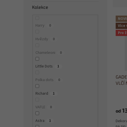
z
Kolekce
e
V
n
NOVI
ý
í
Harry
0
Více 
p
p
Pro 
i
r
Hvězdy
0
s
o
p
d
r
u
Chameleoni
0
o
k
d
t
Little Dots
1
u
ů
GADEO
k
Polka dots
0
VLČÍ
t
ů
Richard
1
VAFLE
0
13
od
Astra
Dekora
1
na zip