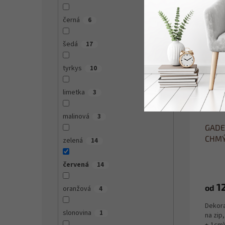
černá
6
Více 
šedá
17
tyrkys
10
limetka
3
malinová
3
GADEO
CHMÝ
zelená
14
červená
14
1
od
oranžová
4
Dekora
slonovina
1
na zip