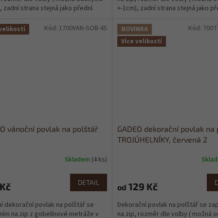
, zadní strana stejná jako přední.
+-1cm), zadní strana stejná jako př
Kód:
1700VAN-SOB-45
Kód:
700T
velikostí
NOVINKA
Více velikostí
 vánoční povlak na polštář
GADEO dekorační povlak na 
TROJÚHELNÍKY, červená 2
Skladem
(4 ks)
Skla
rné
cení
ktu
DETAIL
 Kč
129 Kč
od
í dekorační povlak na polštář se
Dekorační povlak na polštář se za
ním na zip z gobelínové metráže v
na zip, rozměr dle volby ( možná 