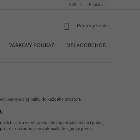
OCHRANA OSOBNÍCH ÚDAJŮ
CZK
SOUBORY COOKIES
Přihlášení
REKLAMACE, 
NÁKUPNÍ
Prázdný košík
KOŠÍK
DÁRKOVÝ POUKAZ
VELKOOBCHOD
Blog
odlí, barvy a originalitu do každého prostoru.
t.
rních barev a vzorů, dokonale doplní váš obývací pokoj,
už pro relaxaci nebo jako dokonalý designový prvek.