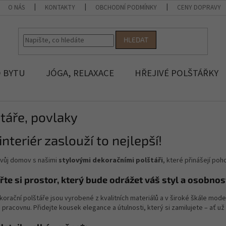
O NÁS
KONTAKTY
OBCHODNÍ PODMÍNKY
CENY DOPRAVY
HLEDAT
 BYTU
JÓGA, RELAXACE
HŘEJIVÉ POLŠTÁŘKY
táře, povlaky
interiér zaslouží to nejlepší!
svůj domov s našimi
stylovými dekoračními polštáři
, které přinášejí poh
řte si prostor, který bude odrážet váš styl a osobnos
orační polštáře jsou vyrobené z kvalitních materiálů a v široké škále mode
či pracovnu. Přidejte kousek elegance a útulnosti, který si zamilujete – ať 