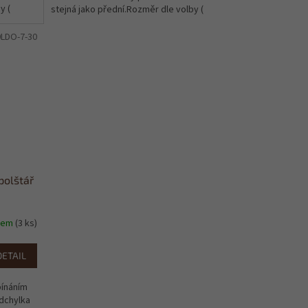
y (
stejná jako přední.Rozměr dle volby (
možná odchylka +-1cm)
0LDO-7-30
polštář
dem
(3 ks)
DETAIL
pínáním
odchylka