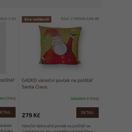
0LIS-3-30
Kód:
1700VAN-SAN-46
Více velikostí
polštář
GADEO vánoční povlak na polštář
Santa Claus
dem
(3 ks)
Skladem
(>5 ks)
DETAIL
DETAIL
279 Kč
pínáním
Vánoční dekorační povlak na polštář se
odchylka
zapínáním na zip z gobelínové metráže v