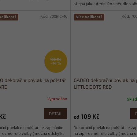
stejná jako přední.Rozměr dle volb
možná odchylka +-1cm)
Kód:
700RIC-40
Kód:
70
velikostí
Více velikostí
155 Kč
–14 %
 dekorační povlak na polštář
GADEO dekorační povlak na 
ARD
LITTLE DOTS RED
Vyprodáno
Skla
DETAIL
Kč
109 Kč
od
ční povlak na polštář se zapínáním
Dekorační povlak na polštář se za
, rozměr dle volby ( možná odchylka
na zip, rozměr dle volby ( možná 