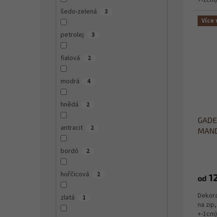
+-1cm)
šedo-zelená
3
Více 
petrolej
3
fialová
2
modrá
4
hnědá
2
GADEO
antracit
2
MAND
bordó
2
hořčicová
2
1
od
Dekora
zlatá
1
na zip
+-1cm)