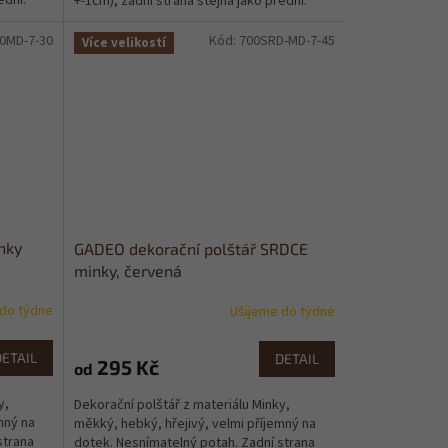
ední.
+-1cm), zadní strana stejná jako přední.
0MD-7-30
Kód:
700SRD-MD-7-45
Více velikostí
nky
GADEO dekorační polštář SRDCE
minky, červená
 do týdne
Ušijeme do týdne
Průměrné
hodnocení
produktu
DETAIL
DETAIL
295 Kč
od
je
0,0
y,
Dekorační polštář z materiálu Minky,
z
mný na
měkký, hebký, hřejivý, velmi příjemný na
5
strana
dotek. Nesnímatelný potah. Zadní strana
hvězdiček.