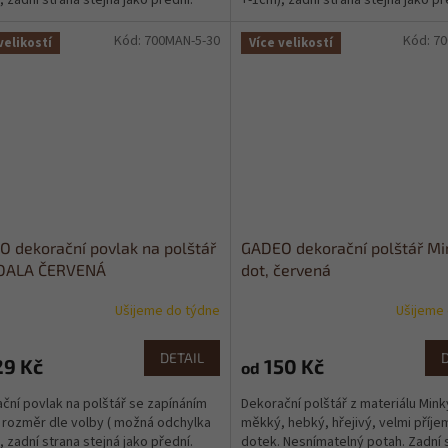
, zadní strana stejná jako přední.
+-1cm), zadní strana stejná jako př
Kód:
700MAN-5-30
Kód:
70
velikostí
Více velikostí
 dekorační povlak na polštář
GADEO dekorační polštář Mi
ALA ČERVENÁ
dot, červená
Ušijeme do týdne
Ušijeme
DETAIL
29 Kč
150 Kč
od
ční povlak na polštář se zapínáním
Dekorační polštář z materiálu Mink
, rozměr dle volby ( možná odchylka
měkký, hebký, hřejivý, velmi příje
, zadní strana stejná jako přední.
dotek. Nesnímatelný potah. Zadní 