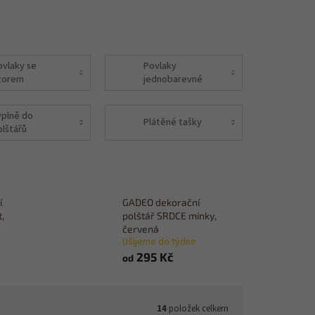
ovlaky se
Povlaky
zorem
jednobarevné
ýplně do
Plátěné tašky
olštářů
í
GADEO dekorační
,
polštář SRDCE minky,
červená
Ušijeme do týdne
295 Kč
od
14
položek celkem