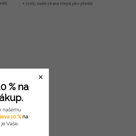
ední.
+-1cm), zadní strana stejná jako přední.
0 % na
nákup.
 k našemu
leva 10 %
na
je Vaše.