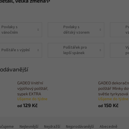
detail, velká změna✨
Povlaky s
Povlaky s
P
vánočním
dětský vzorem
v
motivem
Polštářek pro
V
Polštáře s výplní
lepší spánek
p
odávanější
GADEO Vnitřní
GADEO dekoračn
výplňový polštář,
polštář Minky dot
sypek EXTRA
světle tyrkysová
Ušijeme do týdne
Ušijeme do týdne
129 Kč
150 Kč
od
od
učujeme
Nejlevnější
Nejdražší
Nejprodávanější
Abecedně