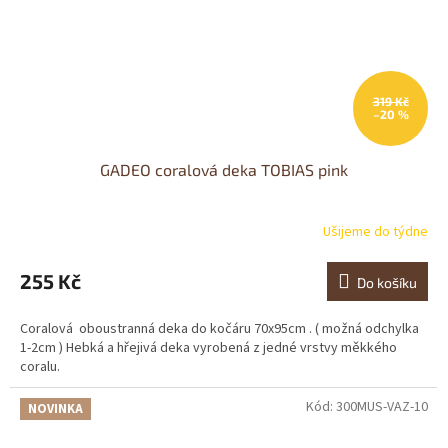
319 Kč
–20 %
GADEO coralová deka TOBIAS pink
Ušijeme do týdne
Průměrné
hodnocení
produktu
255 Kč
Do košíku
je
0,0
Coralová oboustranná deka do kočáru 70x95cm . ( možná odchylka
z
1-2cm ) Hebká a hřejivá deka vyrobená z jedné vrstvy měkkého
5
coralu.
hvězdiček.
Kód:
300MUS-VAZ-10
NOVINKA