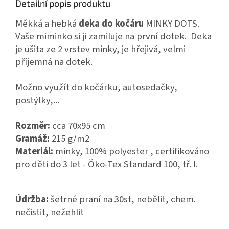
Detailní popis produktu
Měkká a hebká
deka do kočáru
MINKY DOTS.
Vaše miminko si ji zamiluje na první dotek. Deka
je ušita ze 2 vrstev minky, je hřejivá, velmi
příjemná na dotek.
Možno využít do kočárku, autosedačky,
postýlky,...
Rozměr:
cca 70x95 cm
Gramáž:
215 g/m2
Materiál:
minky, 100% polyester ,
certifikováno
pro děti do 3 let - Öko-Tex Standard 100, tř. I.
Údržba:
šetrné praní na 30st, nebělit, chem.
nečistit, nežehlit