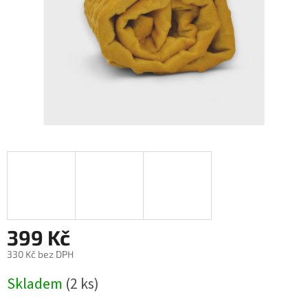
399 Kč
330 Kč bez DPH
Měrná
Skladem
(2 ks)
cena: