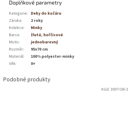
Doplňkové parametry
Kategorie
:
Deky do kočáru
Záruka
:
2 roky
Kolekce
:
Minky
Barva
:
žlutá
,
hořčicová
Motiv
:
jednobarevný
Rozměr
:
95x70 cm
Materiál
:
100% polyester-minky
Věk
:
0+
Kód:
300TOB-3