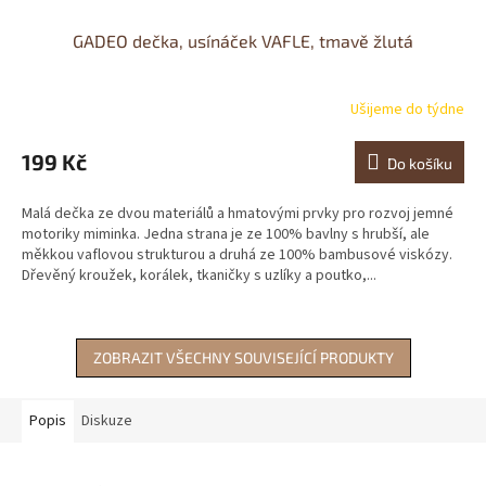
GADEO dečka, usínáček VAFLE, tmavě žlutá
Ušijeme do týdne
199 Kč
Do košíku
Malá dečka ze dvou materiálů a hmatovými prvky pro rozvoj jemné
motoriky miminka. Jedna strana je ze 100% bavlny s hrubší, ale
měkkou vaflovou strukturou a druhá ze 100% bambusové viskózy.
Dřevěný kroužek, korálek, tkaničky s uzlíky a poutko,...
ZOBRAZIT VŠECHNY SOUVISEJÍCÍ PRODUKTY
Popis
Diskuze