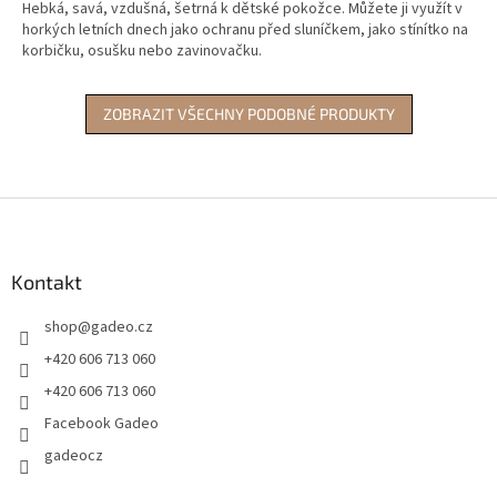
Hebká, savá, vzdušná, šetrná k dětské pokožce. Můžete ji využít v
horkých letních dnech jako ochranu před sluníčkem, jako stínítko na
korbičku, osušku nebo zavinovačku.
ZOBRAZIT VŠECHNY PODOBNÉ PRODUKTY
Z
á
p
a
Kontakt
t
shop
@
gadeo.cz
í
+420 606 713 060
+420 606 713 060
Facebook Gadeo
gadeocz