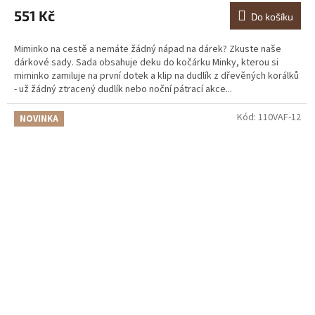
551 Kč
Do košíku
Miminko na cestě a nemáte žádný nápad na dárek? Zkuste naše
dárkové sady. Sada obsahuje deku do kočárku Minky, kterou si
miminko zamiluje na první dotek a klip na dudlík z dřevěných korálků
- už žádný ztracený dudlík nebo noční pátrací akce...
Kód:
110VAF-12
NOVINKA