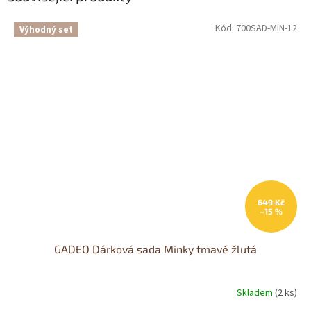
Kód:
700SAD-MIN-12
Výhodný set
649 Kč
–15 %
GADEO Dárková sada Minky tmavě žlutá
Skladem
(2 ks)