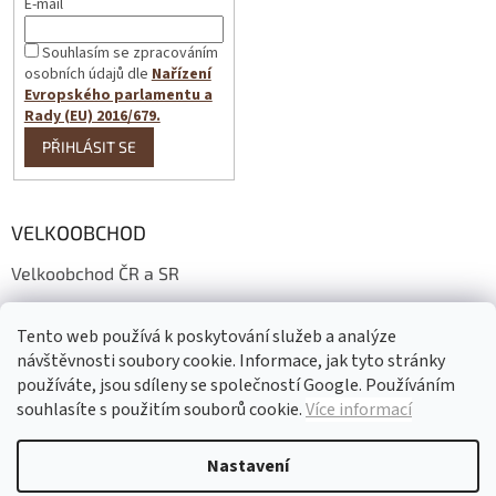
E-mail
Souhlasím se zpracováním
osobních údajů dle
Nařízení
Evropského parlamentu a
Rady (EU) 2016/679.
PŘIHLÁSIT SE
VELKOOBCHOD
Velkoobchod ČR a SR
Wholesale conditions
Tento web používá k poskytování služeb a analýze
Großhandelsbedingungen
návštěvnosti soubory cookie. Informace, jak tyto stránky
používáte, jsou sdíleny se společností Google. Používáním
souhlasíte s použitím souborů cookie.
Více informací
Vytvořil Shoptet
Nastavení