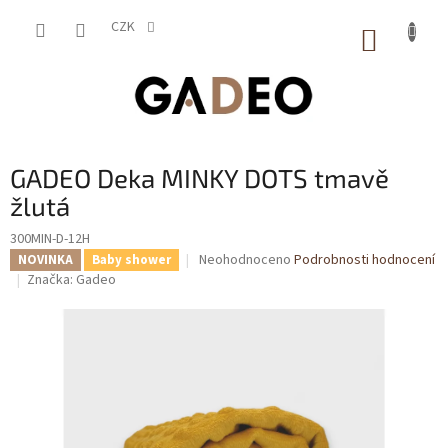
Přejít
na
CZK
NÁKUP
obsah
KOŠÍK
GADEO Deka MINKY DOTS tmavě
žlutá
300MIN-D-12H
Průměrné
Neohodnoceno
Podrobnosti hodnocení
NOVINKA
Baby shower
hodnocení
Značka:
Gadeo
produktu
je
0,0
z
5
hvězdiček.