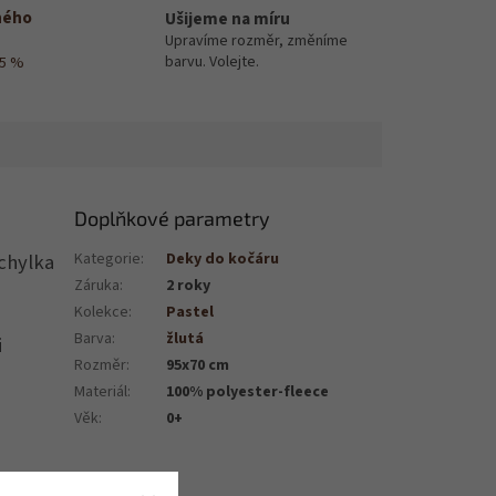
ného
Ušijeme na míru
Upravíme rozměr, změníme
barvu. Volejte.
15 %
Doplňkové parametry
chylka
Kategorie
:
Deky do kočáru
Záruka
:
2 roky
Kolekce
:
Pastel
Barva
:
žlutá
i
Rozměr
:
95x70 cm
Materiál
:
100% polyester-fleece
Věk
:
0+