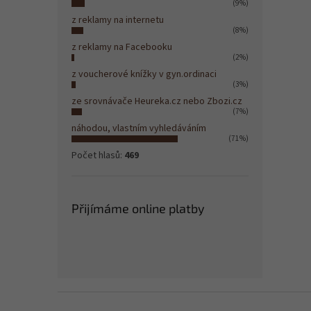
(9%)
z reklamy na internetu
(8%)
z reklamy na Facebooku
(2%)
z voucherové knížky v gyn.ordinaci
(3%)
ze srovnávače Heureka.cz nebo Zbozi.cz
(7%)
náhodou, vlastním vyhledáváním
(71%)
Počet hlasů:
469
Přijímáme online platby
Z
á