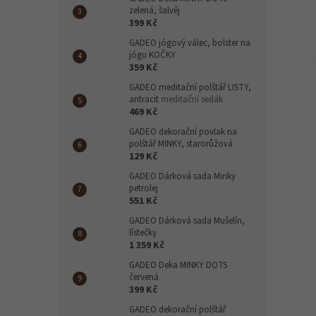
n
zelená, šalvěj
e
399 Kč
l
GADEO jógový válec, bolster na
jógu KOČKY
359 Kč
GADEO meditační polštář LISTY,
antracit
meditační sedák
469 Kč
GADEO dekorační povlak na
polštář MINKY, starorůžová
129 Kč
GADEO Dárková sada Minky
petrolej
551 Kč
GADEO Dárková sada Mušelín,
lístečky
1 359 Kč
GADEO Deka MINKY DOTS
červená
399 Kč
GADEO dekorační polštář