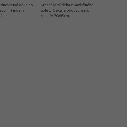
ednovrstvá deka do
Krásná letní deka z bavlněného
95cm . ( možná
úpletu. Deka je oboustranná,
-2cm )
rozměr 70x95cm.