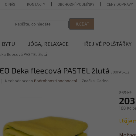
O NÁS
KONTAKTY
OBCHODNÍ PODMÍNKY
CENY DOPRAVY
HLEDAT
 BYTU
JÓGA, RELAXACE
HŘEJIVÉ POLŠTÁŘKY
ka fleecová PASTEL žlutá
EO Deka fleecová PASTEL žlutá
300PAS-12
Průměrné
Neohodnoceno
Podrobnosti hodnocení
Značka:
Gadeo
hodnocení
produktu
239 Kč
–
je
203
0,0
168 Kč b
z
5
Měrná
Ušije
hvězdiček.
cena:
Možnos