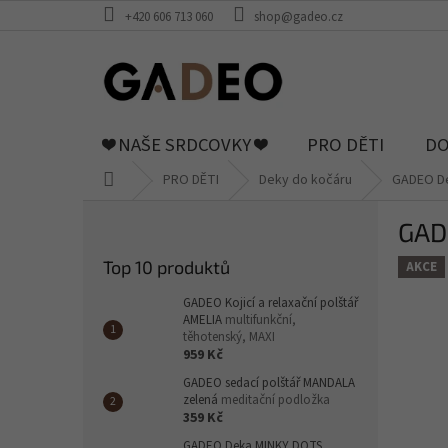
Přejít
+420 606 713 060
shop@gadeo.cz
na
obsah
❤️ NAŠE SRDCOVKY ❤️
PRO DĚTI
DO
Domů
PRO DĚTI
Deky do kočáru
GADEO De
P
GAD
o
s
Top 10 produktů
AKCE
t
r
GADEO Kojicí a relaxační polštář
a
AMELIA
multifunkční,
těhotenský, MAXI
n
959 Kč
n
GADEO sedací polštář MANDALA
í
zelená
meditační podložka
p
359 Kč
a
GADEO Deka MINKY DOTS