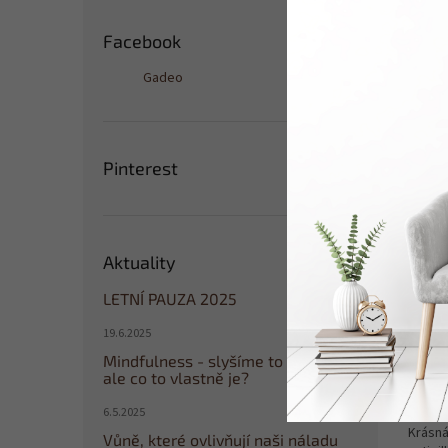
Údr
Facebook
Gadeo
Pinterest
Aktuality
GADE
CHAM
LETNÍ PAUZA 2025
19.6.2025
Mindfulness - slyšíme to všude,
ale co to vlastně je?
209
6.5.2025
Krásná
Vůně, které ovlivňují naši náladu