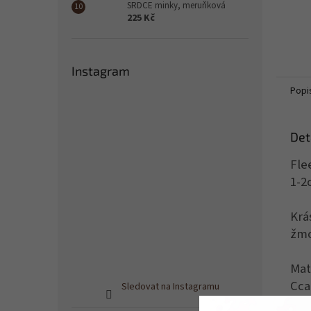
SRDCE minky, meruňková
225 Kč
Instagram
Popi
Det
Fle
1-2
Krá
žmo
Mat
Cca
Sledovat na Instagramu