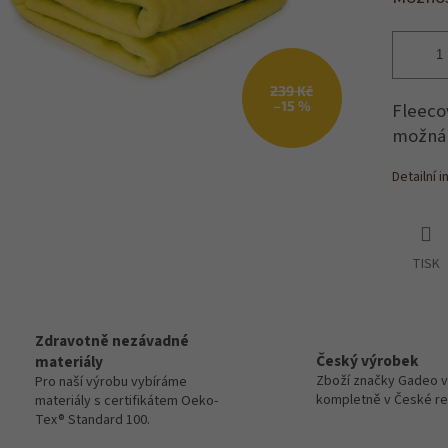
239 Kč
–15 %
Fleeco
možná 
Detailní 
TISK
Zdravotně nezávadné
Český výrobek
materiály
Zboží značky Gadeo 
Pro naší výrobu vybíráme
kompletně v České re
materiály s certifikátem Oeko-
Tex® Standard 100.