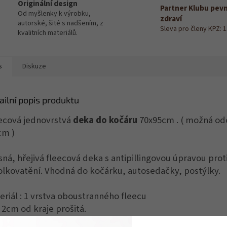
Originální design
Partner Klubu pev
Od myšlenky k výrobku,
zdraví
autorské, šité s nadšením, z
Sleva pro členy KPZ: 
kvalitních materiálů.
s
Diskuze
ailní popis produktu
ecová jednovrstvá
deka do kočáru
70x95cm . ( možná od
cm )
sná, hřejivá fleecová deka s antipillingovou úpravou prot
lkovatění. Vhodná do kočárku, autosedačky, postýlky.
eriál : 1 vrstva oboustranného fleecu
 2cm od kraje prošitá.