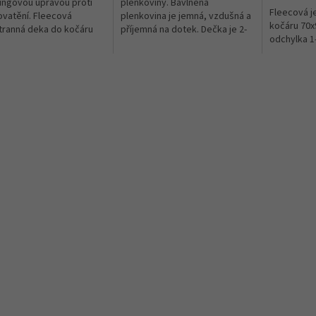
llingovou úpravou proti
plenkoviny. Bavlněná
Fleecová j
vatění. Fleecová
plenkovina je jemná, vzdušná a
kočáru 70x
ranná deka do kočáru
příjemná na dotek. Dečka je 2-
odchylka 1
m . ( možná odchylka 1-
vrstvá, vhodná do postýlky
jako muchlací dečka na usínání,
osuška, lehká letní dečka, ...