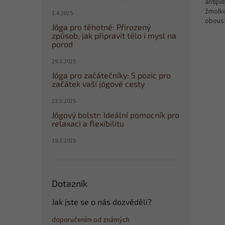
antipi
žmolko
1.4.2025
oboust
Jóga pro těhotné: Přirozený
70x95c
způsob, jak připravit tělo i mysl na
2cm )
porod
29.3.2025
Jóga pro začátečníky: 5 pozic pro
začátek vaší jógové cesty
23.3.2025
Jógový bolstr: Ideální pomocník pro
relaxaci a flexibilitu
19.3.2025
Dotazník
Jak jste se o nás dozvěděli?
doporučením od známých