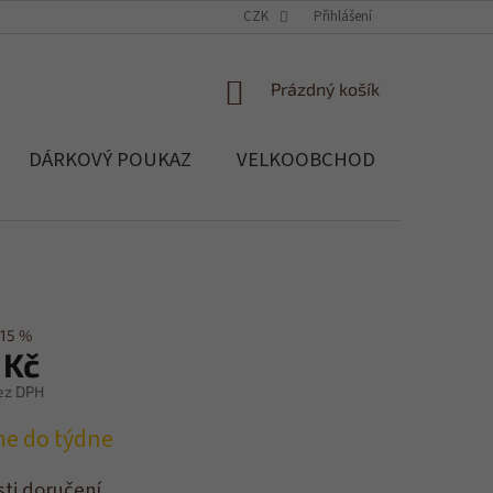
OCHRANA OSOBNÍCH ÚDAJŮ
CZK
SOUBORY COOKIES
Přihlášení
REKLAMACE, 
NÁKUPNÍ
Prázdný košík
KOŠÍK
DÁRKOVÝ POUKAZ
VELKOOBCHOD
Blog
15 %
 Kč
ez DPH
me do týdne
ti doručení