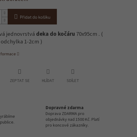
Přidat do košíku
vá jednovrstvá
deka do kočáru
70x95cm . (
odchylka 1-2cm )
informace
ZEPTAT SE
HLÍDAT
SDÍLET
Dopravné zdarma
Doprava ZDARMA pro
vyrábíme
objednávky nad 1500 Kč. Platí
publice.
pro koncové zákazníky.