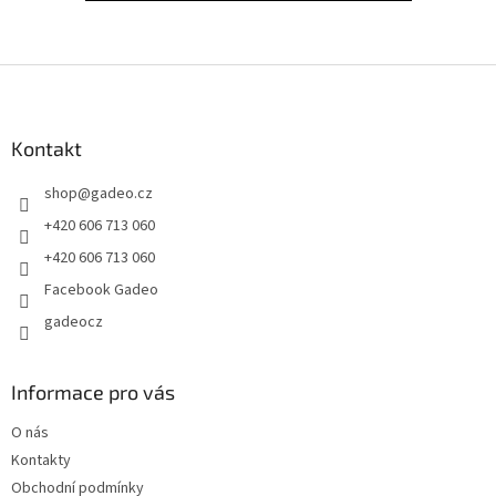
Z
á
p
a
Kontakt
t
shop
@
gadeo.cz
í
+420 606 713 060
+420 606 713 060
Facebook Gadeo
gadeocz
Informace pro vás
O nás
Kontakty
Obchodní podmínky