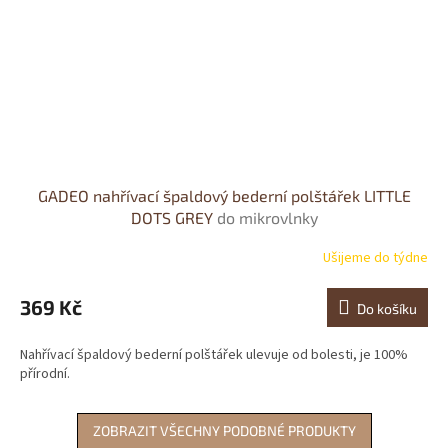
GADEO nahřívací špaldový bederní polštářek LITTLE
DOTS GREY
do mikrovlnky
Ušijeme do týdne
369 Kč
Do košíku
Nahřívací špaldový bederní polštářek ulevuje od bolesti, je 100%
přírodní.
ZOBRAZIT VŠECHNY PODOBNÉ PRODUKTY