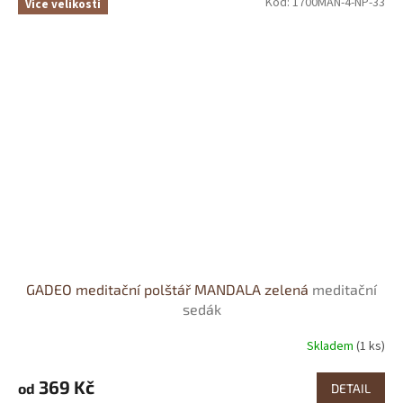
Kód:
1700MAN-4-NP-33
Více velikostí
GADEO meditační polštář MANDALA zelená
meditační
sedák
Skladem
(1 ks)
Průměrné
hodnocení
produktu
369 Kč
od
DETAIL
je