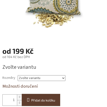
od
199 Kč
od
164 Kč
bez DPH
Měrná
Zvolte variantu
cena:
Rozměry
Možnosti doručení
Přidat do košíku