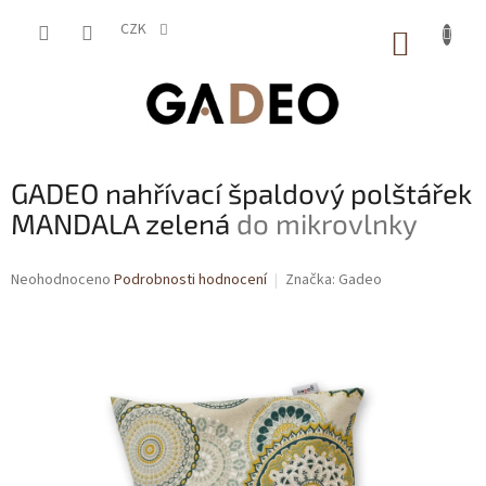
Přejít
na
CZK
NÁKUP
obsah
KOŠÍK
GADEO nahřívací špaldový polštářek
MANDALA zelená
do mikrovlnky
Průměrné
Neohodnoceno
Podrobnosti hodnocení
Značka:
Gadeo
hodnocení
produktu
je
0,0
z
5
hvězdiček.