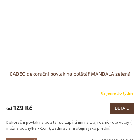
GADEO dekorační povlak na polštář MANDALA zelená
Ušijeme do týdne
Průměrné
hodnocení
produktu
129 Kč
od
DETAIL
je
4,2
Dekorační povlak na polštář se zapínáním na zip, rozměr dle volby (
z
možná odchylka +-1cm), zadní strana stejná jako přední.
5
hvězdiček.