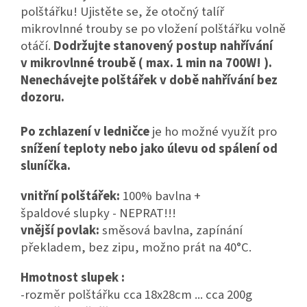
polštářku! Ujistěte se, že otočný talíř
mikrovlnné trouby se po vložení polštářku volně
otáčí.
Dodržujte stanovený postup nahřívání
v mikrovlnné troubě ( max. 1 min na 700W! ).
Nenechávejte polštářek v době nahřívání bez
dozoru.
Po zchlazení v ledničce
je ho možné využít pro
snížení teploty nebo jako úlevu od spálení od
sluníčka.
vnitřní polštářek:
100% bavlna +
špaldové slupky - NEPRAT!!!
vnější povlak:
směsová bavlna, zapínání
překladem, bez zipu, možno prát na 40°C.
Hmotnost slupek :
-rozměr polštářku cca 18x28cm ... cca 200g