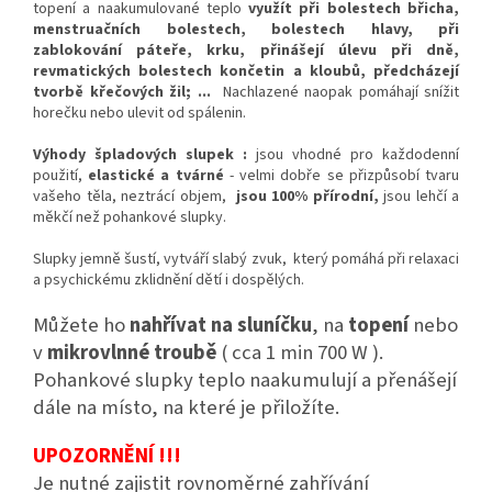
topení a naakumulované teplo
využít při bolestech břicha,
menstruačních bolestech, bolestech hlavy, při
zablokování páteře, krku, přinášejí úlevu při dně,
revmatických bolestech končetin a kloubů, předcházejí
tvorbě křečových žil; ...
Nachlazené naopak pomáhají snížit
horečku nebo ulevit od spálenin.
Výhody špladových slupek :
jsou vhodné pro každodenní
použití,
elastické a tvárné
- velmi dobře se přizpůsobí tvaru
vašeho těla, neztrácí objem,
jsou 100% přírodní,
jsou lehčí a
měkčí než pohankové slupky.
Slupky jemně šustí, vytváří slabý zvuk, který pomáhá při relaxaci
a psychickému zklidnění dětí i dospělých.
Můžete ho
nahřívat na sluníčku
, na
topení
nebo
v
mikrovlnné troubě
( cca 1 min 700 W ).
Pohankové slupky teplo naakumulují a přenášejí
dále na místo, na které je přiložíte.
UPOZORNĚNÍ !!!
Je nutné zajistit rovnoměrné zahřívání