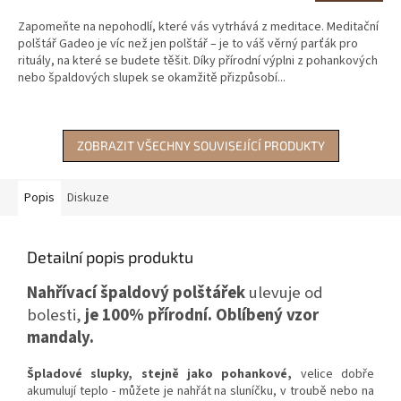
4,2
Zapomeňte na nepohodlí, které vás vytrhává z meditace. Meditační
z
polštář Gadeo je víc než jen polštář – je to váš věrný parťák pro
5
rituály, na které se budete těšit. Díky přírodní výplni z pohankových
hvězdiček.
nebo špaldových slupek se okamžitě přizpůsobí...
ZOBRAZIT VŠECHNY SOUVISEJÍCÍ PRODUKTY
Popis
Diskuze
Detailní popis produktu
Nahřívací špaldový polštářek
ulevuje od
bolesti,
je 100% přírodní. Oblíbený vzor
mandaly.
Špladové slupky, stejně jako pohankové,
velice dobře
akumulují teplo - můžete je nahřát na sluníčku, v troubě nebo na