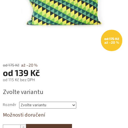
od 175 Kč
až –20 %
od 175 Kč
až –20 %
od
139 Kč
od
115 Kč
bez DPH
Měrná
Zvolte variantu
cena:
Rozměr
Možnosti doručení