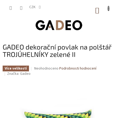
Přejít
na
CZK
NÁKUP
obsah
KOŠÍK
GADEO dekorační povlak na polštář
TROJÚHELNÍKY zelené II
Průměrné
Neohodnoceno
Podrobnosti hodnocení
Více velikostí
hodnocení
Značka:
Gadeo
produktu
je
0,0
z
5
hvězdiček.