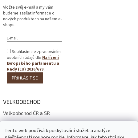
Vložte svůj e-mail a my vám
budeme zasílat informace o
nových produktech na našem e-
shopu.
E-mail
Souhlasím se zpracováním
osobních údajů dle
Nařízení
Evropského parlamentu a
Rady (EU) 2016/679.
PŘIHLÁSIT SE
VELKOOBCHOD
Velkoobchod ČR a SR
Wholesale conditions
Tento web používá k poskytování služeb a analýze
Großhandelsbedingungen
návštěvnosti soubory cookie. Informace, jak tyto stránky