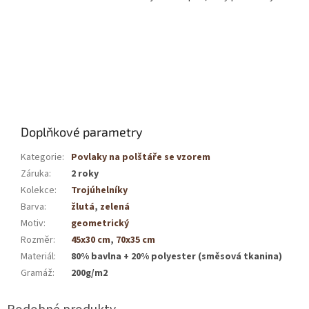
Doplňkové parametry
Kategorie
:
Povlaky na polštáře se vzorem
Záruka
:
2 roky
Kolekce
:
Trojúhelníky
Barva
:
žlutá
,
zelená
Motiv
:
geometrický
Rozměr
:
45x30 cm
,
70x35 cm
Materiál
:
80% bavlna + 20% polyester (směsová tkanina)
Gramáž
:
200g/m2