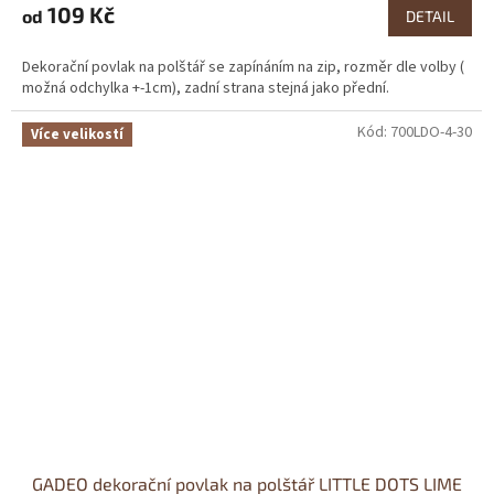
109 Kč
od
DETAIL
Dekorační povlak na polštář se zapínáním na zip, rozměr dle volby (
možná odchylka +-1cm), zadní strana stejná jako přední.
Kód:
700LDO-4-30
Více velikostí
GADEO dekorační povlak na polštář LITTLE DOTS LIME