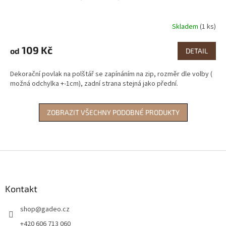
Skladem
(1 ks)
Průměrné
hodnocení
produktu
109 Kč
od
DETAIL
je
0,0
Dekorační povlak na polštář se zapínáním na zip, rozměr dle volby (
z
možná odchylka +-1cm), zadní strana stejná jako přední.
5
hvězdiček.
ZOBRAZIT VŠECHNY PODOBNÉ PRODUKTY
Z
á
p
a
Kontakt
t
shop
@
gadeo.cz
í
+420 606 713 060