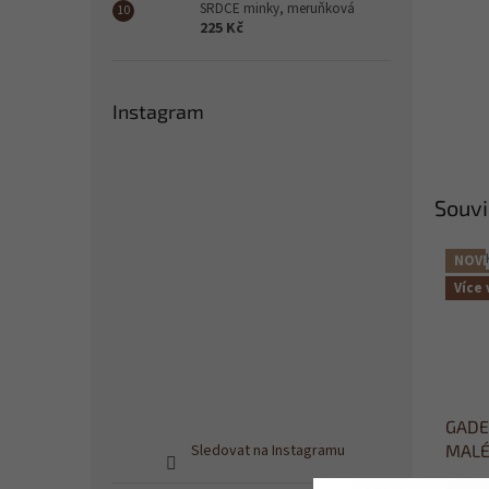
SRDCE minky, meruňková
225 Kč
Instagram
Souvi
NOVI
Více 
GADEO
Sledovat na Instagramu
MALÉ
medit