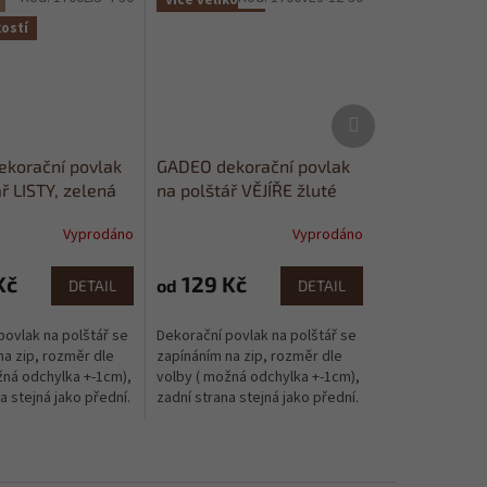
Více velikostí
kostí
Další
produkt
korační povlak
GADEO dekorační povlak
ř LISTY, zelená
na polštář VĚJÍŘE žluté
Vyprodáno
Vyprodáno
Kč
129 Kč
od
DETAIL
DETAIL
povlak na polštář se
Dekorační povlak na polštář se
na zip, rozměr dle
zapínáním na zip, rozměr dle
žná odchylka +-1cm),
volby ( možná odchylka +-1cm),
a stejná jako přední.
zadní strana stejná jako přední.