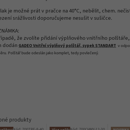
lak je možné prát v pračce na 40°C, nebělit, chem. nečist
zení srážlivosti doporučujeme nesušit v sušičce.
ZNÁMKA:
řípadě, že zvolíte přidání výplňového vnitřního polštáře
m dodán
GADEO Vnitřní výplňový polštář, sypek STANDART
v odpo
ěru. Polštář bude odeslán jako komplet, tedy povlečený.
Kód:
700TRE-8-40
Kód:
700CHMY-12-30