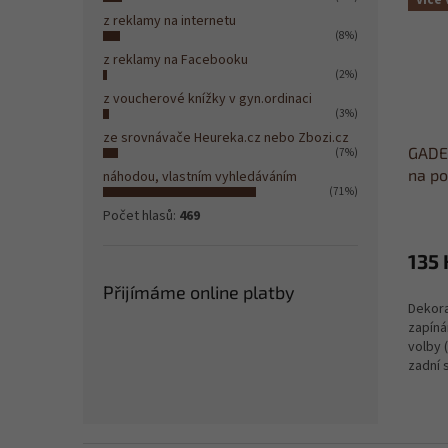
Více 
z reklamy na internetu
(8%)
z reklamy na Facebooku
(2%)
z voucherové knížky v gyn.ordinaci
(3%)
ze srovnávače Heureka.cz nebo Zbozi.cz
GADE
(7%)
na po
náhodou, vlastním vyhledáváním
(71%)
Počet hlasů:
469
135 
Přijímáme online platby
Dekora
zapíná
volby 
zadní 
Z