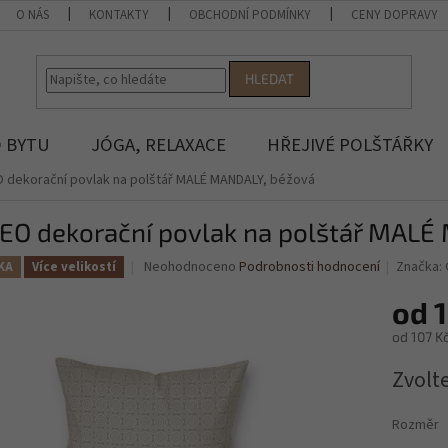
O NÁS
KONTAKTY
OBCHODNÍ PODMÍNKY
CENY DOPRAVY
HLEDAT
 BYTU
JÓGA, RELAXACE
HŘEJIVÉ POLŠTÁŘKY
 dekorační povlak na polštář MALÉ MANDALY, béžová
EO dekorační povlak na polštář MALÉ
Průměrné
Neohodnoceno
Podrobnosti hodnocení
Značka:
KA
Více velikostí
hodnocení
produktu
od
1
je
od
107 K
0,0
z
Měrná
Zvolt
5
cena:
hvězdiček.
Rozměr