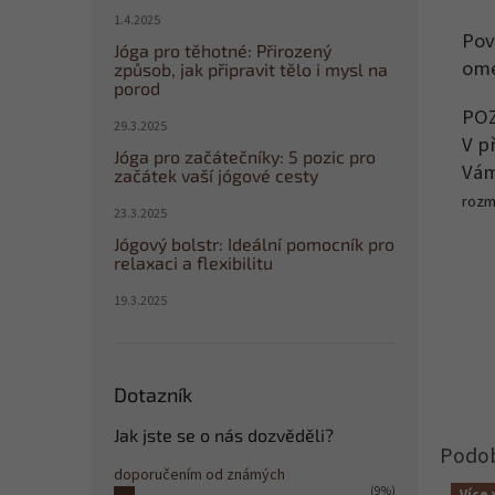
1.4.2025
Pov
Jóga pro těhotné: Přirozený
ome
způsob, jak připravit tělo i mysl na
porod
PO
29.3.2025
V p
Jóga pro začátečníky: 5 pozic pro
Vá
začátek vaší jógové cesty
rozm
23.3.2025
Jógový bolstr: Ideální pomocník pro
relaxaci a flexibilitu
19.3.2025
Dotazník
Jak jste se o nás dozvěděli?
doporučením od známých
(9%)