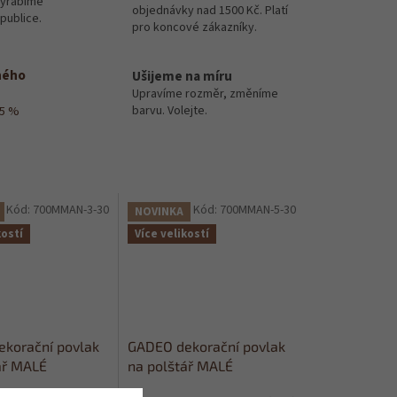
vyrábíme
objednávky nad 1500 Kč. Platí
publice.
pro koncové zákazníky.
ného
Ušijeme na míru
Upravíme rozměr, změníme
barvu. Volejte.
15 %
Kód:
700MMAN-3-30
Kód:
700MMAN-5-30
NOVINKA
kostí
Více velikostí
korační povlak
GADEO dekorační povlak
ář MALÉ
na polštář MALÉ
 starorůžová
MANDALY, zelená