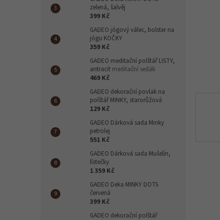
n
zelená, šalvěj
e
399 Kč
l
GADEO jógový válec, bolster na
jógu KOČKY
359 Kč
GADEO meditační polštář LISTY,
antracit
meditační sedák
469 Kč
GADEO dekorační povlak na
polštář MINKY, starorůžová
129 Kč
GADEO Dárková sada Minky
petrolej
551 Kč
GADEO Dárková sada Mušelín,
lístečky
1 359 Kč
GADEO Deka MINKY DOTS
červená
399 Kč
GADEO dekorační polštář