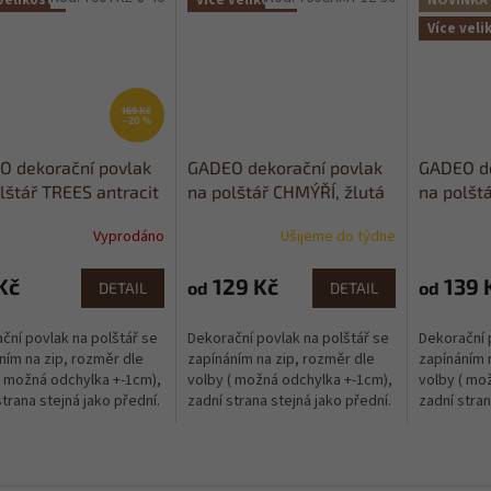
velikostí
Více velikostí
NOVINKA
Více veli
169 Kč
–20 %
O dekorační povlak
GADEO dekorační povlak
GADEO de
lštář TREES antracit
na polštář CHMÝŘÍ, žlutá
na polštá
Vyprodáno
Ušijeme do týdne
Průměrné
hodnocení
produktu
Kč
129 Kč
139 
od
od
DETAIL
DETAIL
je
0,0
ční povlak na polštář se
Dekorační povlak na polštář se
Dekorační 
z
ním na zip, rozměr dle
zapínáním na zip, rozměr dle
zapínáním 
5
( možná odchylka +-1cm),
volby ( možná odchylka +-1cm),
volby ( mo
hvězdiček.
strana stejná jako přední.
zadní strana stejná jako přední.
zadní stran