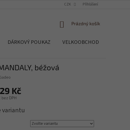
OCHRANA OSOBNÍCH ÚDAJŮ
CZK
SOUBORY COOKIES
Přihlášení
REKLAMACE, 
NÁKUPNÍ
Prázdný košík
KOŠÍK
DÁRKOVÝ POUKAZ
VELKOOBCHOD
Blog
 MANDALY, béžová
Gadeo
29 Kč
č
bez DPH
e variantu