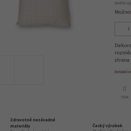
Vnitřní v
Možnos
Dekora
rozměr
strana 
Detailní 
TISK
Zdravotně nezávadné
Český výrobek
materiály