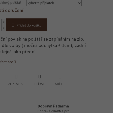
ýplňový polštář
ti doručení
Přidat do košíku
ční povlak na polštář se zapínáním na zip,
 dle volby ( možná odchylka +-1cm), zadní
stejná jako přední.
informace
ZEPTAT SE
HLÍDAT
SDÍLET
Dopravné zdarma
Doprava ZDARMA pro