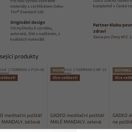
Zboží značky Gadeo 
Pro naší výrobu vybíráme
kompletně v České re
materiály s certifikátem Oeko-
Tex® Standard 100.
Originální design
Partner Klubu pev
Od myšlenky k výrobku,
zdraví
autorské, šité s nadšením, z
Sleva pro členy KPZ: 
kvalitních materiálů.
sející produkty
Kód:
1700MMAN-2-POH-40
Kód:
1700MMAN-5-NP-33
NKA
NOVINKA
NOVINKA
velikostí
Více velikostí
Více veli
 meditační polštář
GADEO meditační polštář
GADEO de
 MANDALY, béžová
MALÉ MANDALY, zelená
na polšt
ační sedák
meditační sedák
MANDALY,