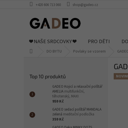
Přejít
+420 606 713 060
shop@gadeo.cz
na
obsah
❤️ NAŠE SRDCOVKY ❤️
PRO DĚTI
DO
Domů
DO BYTU
Povlaky se vzorem
GADEO
P
GAD
o
s
Top 10 produktů
NOVIN
t
r
GADEO Kojicí a relaxační polštář
a
AMELIA
multifunkční,
těhotenský, MAXI
n
959 Kč
n
GADEO sedací polštář MANDALA
í
zelená
meditační podložka
p
359 Kč
a
GADEO Deka MINKY DOTS