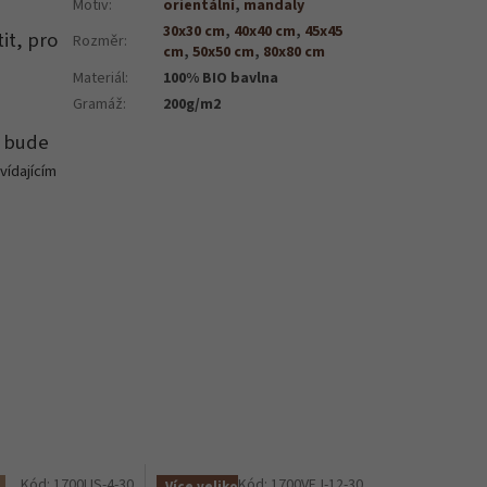
Motiv
:
orientální
,
mandaly
30x30 cm
,
40x40 cm
,
45x45
it, pro
Rozměr
:
cm
,
50x50 cm
,
80x80 cm
Materiál
:
100% BIO bavlna
Gramáž
:
200g/m2
, bude
vídajícím
Kód:
1700LIS-4-30
Kód:
1700VEJ-12-30