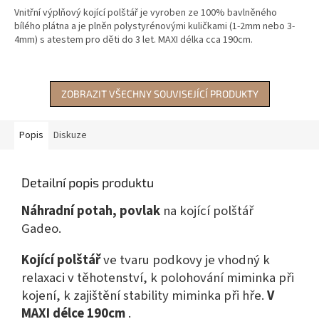
0,0
Vnitřní výplňový kojící polštář je vyroben ze 100% bavlněného
z
bílého plátna a je plněn polystyrénovými kuličkami (1-2mm nebo 3-
5
4mm) s atestem pro děti do 3 let. MAXI délka cca 190cm.
hvězdiček.
ZOBRAZIT VŠECHNY SOUVISEJÍCÍ PRODUKTY
Popis
Diskuze
Detailní popis produktu
Náhradní potah, povlak
na kojící polštář
Gadeo.
Kojící polštář
ve tvaru podkovy je vhodný k
relaxaci v těhotenství, k polohování miminka při
kojení, k zajištění stability miminka při hře.
V
MAXI délce 190cm
.