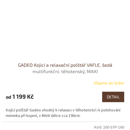
GADEO Kojicí a relaxační polštář VAFLE, šedá
multifunkční, těhotenský, MAXI
Ušijeme do týdne
1 199 Kč
od
DETAIL
Kojící polštář Gadeo vhodný k relaxaci v těhotenství i k polohování
miminka při kojení, v MAXI délce cca 190cm.
Kód:
200-SYP-160