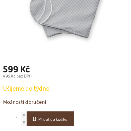
599 Kč
495 Kč bez DPH
Měrná
Ušijeme do týdne
cena:
Možnosti doručení
Přidat do košíku