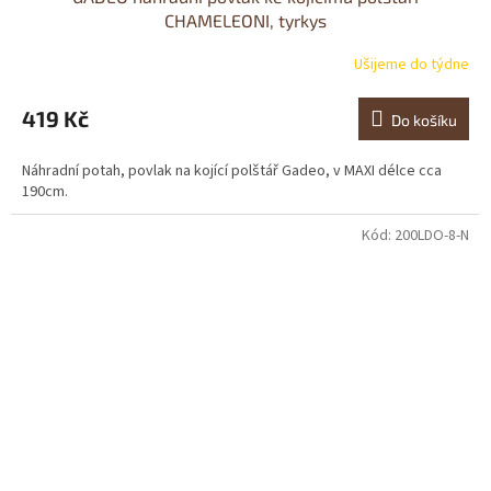
CHAMELEONI, tyrkys
Ušijeme do týdne
419 Kč
Do košíku
Náhradní potah, povlak na kojící polštář Gadeo, v MAXI délce cca
190cm.
Kód:
200LDO-8-N