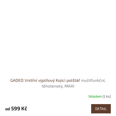
GADEO Vnitřní výplňový Kojicí polštář
multifunkční,
těhotenský, MAXI
Skladem
(1 ks)
Průměrné
hodnocení
produktu
599 Kč
od
DETAIL
je