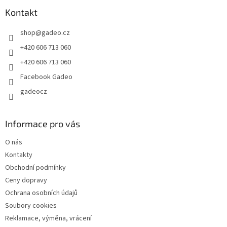
p
a
Kontakt
t
shop
@
gadeo.cz
í
+420 606 713 060
+420 606 713 060
Facebook Gadeo
gadeocz
Informace pro vás
O nás
Kontakty
Obchodní podmínky
Ceny dopravy
Ochrana osobních údajů
Soubory cookies
Reklamace, výměna, vrácení