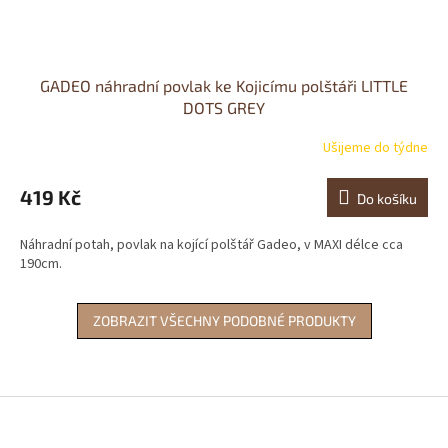
GADEO náhradní povlak ke Kojicímu polštáři LITTLE
DOTS GREY
Ušijeme do týdne
419 Kč
Do košíku
Náhradní potah, povlak na kojící polštář Gadeo, v MAXI délce cca
190cm.
ZOBRAZIT VŠECHNY PODOBNÉ PRODUKTY
Z
á