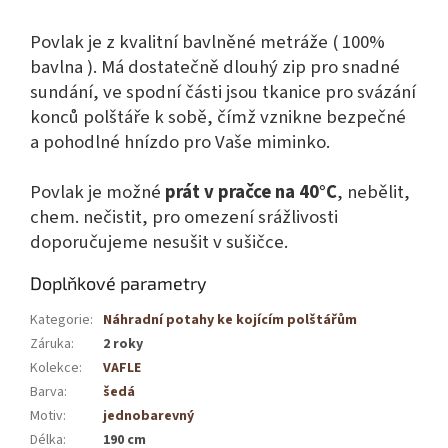
Povlak je z kvalitní bavlněné metráže ( 100%
bavlna ). Má dostatečně dlouhý zip pro snadné
sundání, ve spodní části jsou tkanice pro svázání
konců polštáře k sobě, čímž vznikne bezpečné
a pohodlné hnízdo pro Vaše miminko.
Povlak je možné
prát v pračce na 40°C
, nebělit,
chem. nečistit, pro omezení srážlivosti
doporučujeme nesušit v sušičce.
Doplňkové parametry
Kategorie
:
Náhradní potahy ke kojícím polštářům
Záruka
:
2 roky
Kolekce
:
VAFLE
Barva
:
šedá
Motiv
:
jednobarevný
Délka
:
190 cm