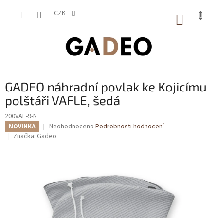
Přejít
na
CZK
NÁKUP
obsah
KOŠÍK
GADEO náhradní povlak ke Kojicímu
polštáři VAFLE, šedá
200VAF-9-N
Průměrné
Neohodnoceno
Podrobnosti hodnocení
NOVINKA
hodnocení
Značka:
Gadeo
produktu
je
0,0
z
5
hvězdiček.