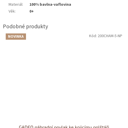
Materiál
:
100% bavlna-vaflovina
Věk
:
0+
Kód:
200CHAM-5-NP
NOVINKA
GADEO náhradní povlak ke kojicímu polštáři