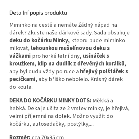
Detailní popis produktu
Miminko na cestě a nemáte žádný nápad na
dárek? Zkuste naše dárkové sady. Sada obsahuje
deku do kočárku Minky,
kteoru bude miminko
milovat,
lehounkou
mušelínovou deku s
vážkami
pro horké letní dny
, usínáček s
kroužkem, klip na dudlík z dřevěných korálků,
aby byl dudu vždy po ruce a
hřejivý polštářek s
pecičkami,
aby bříško nebolelo. Krásný dárek
do kouta.
DEKA DO KOČÁRKU MINKY DOTS:
Měkká a
hebká. Deka je ušita ze 2 vrstev minky, je hřejivá,
velmi příjemná na dotek. Možno využít do
kočárku, autosedačky, postýlky,...
Rozměr:
cca 70x95 cm