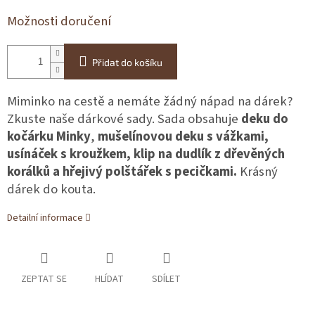
Možnosti doručení
Přidat do košíku
Miminko na cestě a nemáte žádný nápad na dárek?
Zkuste naše dárkové sady. Sada obsahuje
deku do
kočárku Minky
,
mušelínovou deku s vážkami,
usínáček s kroužkem, klip na dudlík z dřevěných
korálků a hřejivý polštářek s pecičkami.
Krásný
dárek do kouta.
Detailní informace
ZEPTAT SE
HLÍDAT
SDÍLET