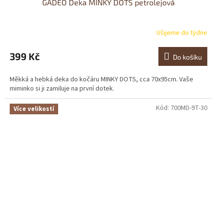
GADEO Deka MINKY DOTS petrolejová
Ušijeme do týdne
Průměrné
hodnocení
produktu
399 Kč
Do košíku
je
0,0
Měkká a hebká deka do kočáru MINKY DOTS, cca 70x95cm. Vaše
z
miminko si ji zamiluje na první dotek.
5
hvězdiček.
Kód:
700MD-9T-30
Více velikostí