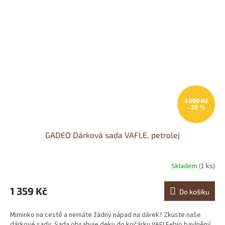
1 699 Kč
–20 %
GADEO Dárková sada VAFLE, petrolej
Skladem
(1 ks)
1 359 Kč
Do košíku
Miminko na cestě a nemáte žádný nápad na dárek? Zkuste naše
dárkové sady. Sada obsahuje deku do kočárku VAFLE+bio bavlněný