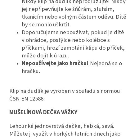
Nikdy klip na dudlík neprodlužujte! Nikdy
jej nepřipevňujte ke šňůrám, stuhám,
tkanicím nebo volným částem oděvu. Dítě
by se mohlo uškrtit.
Doporučujeme nepoužívat, pokud je dítě
v ohrádce, postýlce nebo kolébce s
příčkami, hrozí zamotání klipu do příček,
může dojít k úrazu.
Nepoužívejte jako hračku!
Nejedná se o
hračku.
Klip na dudlík je vyroben v souladu s normou
ČSN EN 12586.
MUŠELÍNOVÁ DEČKA VÁŽKY
Lehounká jednovrstvá dečka, hebká, savá.
Můžete ji využít v horkých letních dnech jako