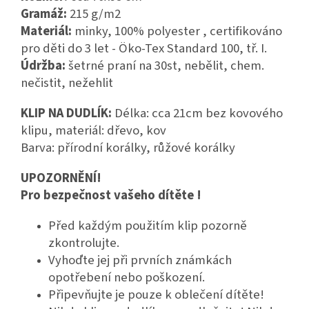
Gramáž:
215 g/m2
Materiál:
minky, 100% polyester , certifikováno
pro děti do 3 let - Öko-Tex Standard 100, tř. I.
Údržba:
šetrné praní na 30st, nebělit, chem.
nečistit, nežehlit
KLIP NA DUDLÍK:
Délka: cca 21cm bez kovového
klipu, materiál: dřevo, kov
Barva: přírodní korálky, růžové korálky
UPOZORNĚNÍ!
Pro bezpečnost vašeho dítěte !
Před každým použitím klip pozorně
zkontrolujte.
Vyhoďte jej při prvních známkách
opotřebení nebo poškození.
Připevňujte je pouze k oblečení dítěte!