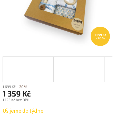
1 699 Kč
–20 %
1 699 Kč
–20 %
1 359 Kč
1 123 Kč bez DPH
Měrná
Ušijeme do týdne
cena: