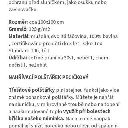
ochranu před sluníčkem, jako osušku nebo
zavinovačku.
Rozměr:
cca 100x100 cm
Gramáž:
125 g/m2
Materiál:
mušelín,dvojitá fáčovina, 100% bavlna
, certifikováno pro děti do 3 let - Öko-Tex
Standard 100, tř. I.
Údržba:
šetrné praní na 30st, nebělit, chem.
nečistit, nežehlit
NAHŘÍVACÍ POLŠTÁŘEK PECIČKOVÝ
Třešňové polštářky
plní stejnou funkci jako více
známé pohankové polštářky. Můžete je nahřát
na sluníčku, v mikrovlnné troubě nebo na topení
a naakumulované teplo
využít při bolestech
bříška vašeho miminka.
Nachlazené naopak
pomáhají snížit horečku nebo ulevit od spálenin.