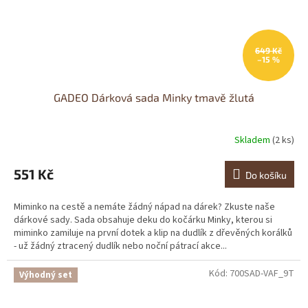
649 Kč
–15 %
GADEO Dárková sada Minky tmavě žlutá
Skladem
(2 ks)
551 Kč
Do košíku
Miminko na cestě a nemáte žádný nápad na dárek? Zkuste naše
dárkové sady. Sada obsahuje deku do kočárku Minky, kterou si
miminko zamiluje na první dotek a klip na dudlík z dřevěných korálků
- už žádný ztracený dudlík nebo noční pátrací akce...
Kód:
700SAD-VAF_9T
Výhodný set