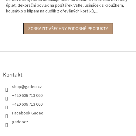
úplet, dekorační povlak na polštářek Vafle, usínáček s kroužkem,
kousátko s klipem na dudlík z dřevěných korálků,...
ZOBRAZIT VŠECHNY PODOBNÉ PRODUKTY
Z
á
p
a
Kontakt
t
shop
@
gadeo.cz
í
+420 606 713 060
+420 606 713 060
Facebook Gadeo
gadeocz