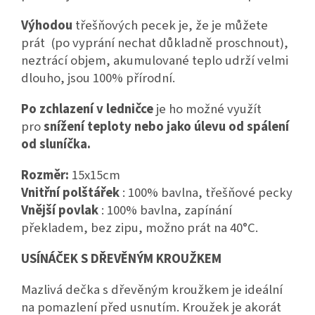
Výhodou
třešňových pecek je, že je můžete
prát (po vyprání nechat důkladně proschnout),
neztrácí objem, akumulované teplo udrží velmi
dlouho, jsou 100% přírodní.
Po zchlazení v ledničce
je ho možné využít
pro
snížení teploty nebo jako úlevu od spálení
od sluníčka.
Rozměr:
15x15cm
Vnitřní polštářek
: 100% bavlna, třešňové pecky
Vnější povlak
: 100% bavlna, zapínání
překladem, bez zipu, možno prát na 40°C.
USÍNÁČEK S DŘEVĚNÝM KROUŽKEM
Mazlivá dečka s dřevěným kroužkem je ideální
na pomazlení před usnutím. Kroužek je akorát