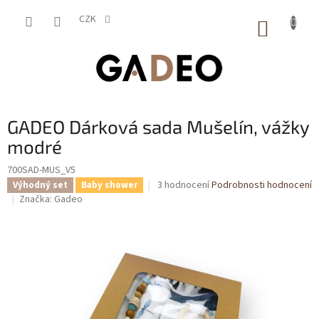
Přejít
na
CZK
NÁKUP
obsah
KOŠÍK
GADEO Dárková sada Mušelín, vážky
modré
700SAD-MUS_V5
Průměrné
3 hodnocení
Podrobnosti hodnocení
Výhodný set
Baby shower
hodnocení
Značka:
Gadeo
produktu
je
3,7
z
5
hvězdiček.